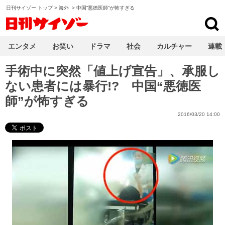
日刊サイゾー トップ
>
海外
>
中国“悪徳医師”が怖すぎる
日刊サイゾー
エンタメ
お笑い
ドラマ
社会
カルチャー
連載
手術中に突然「値上げ宣告」、承服し
ない患者には暴行!? 中国“悪徳医
師”が怖すぎる
2016/03/20 14:00