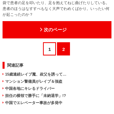
袋で患者の足を叩いたり、足を抱えてねじ曲げたりしている。
患者のほうはなすすべもなく大声でわめくばかり。いったい何
が起こったのか？
次のページ
1
2
関連記事
15歳連続レイプ魔、叔父を誘って…
マンション警備員がレイプ＆強盗
中国各地にキレるドライバー
担任の横領で勝手に「未納退学」!?
中国でエレベーター事故が多発中