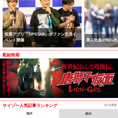
投票アプリ「TIPSTAR」がファン交流イ
ベント開催
美人社長の知られ
配給映画
サイゾー人気記事ランキング
00:20更新
海外
総合