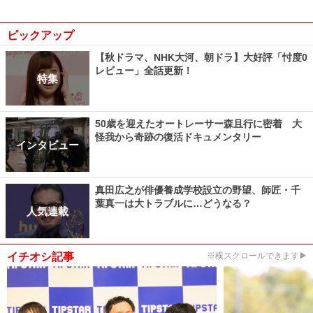
ピックアップ
【秋ドラマ、NHK大河、朝ドラ】大好評「忖度0
レビュー」全話更新！
特集
50歳を迎えたオートレーサー森且行に密着 大
怪我から奇跡の復活ドキュメンタリー
インタビュー
真田広之が俳優養成学校設立の野望、師匠・千
葉真一は大トラブルに…どうなる？
人気連載
イチオシ記事
※横スクロールできます▶