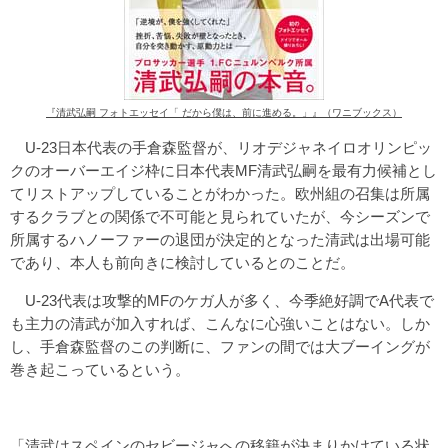
『清武弘嗣 フォトエッセイ「 だから僕は、前に進める。」』（ワニブックス）
U-23日本代表の手倉森監督が、リオデジャネイロオリンピッ
クのオーバーエイジ枠に日本代表MF清武弘嗣を最有力候補とし
てリストアップしていることがわかった。欧州組の召集は所属
するクラブとの関係で不可能と見られていたが、今シーズンで
所属するハノーファーの退団が決定的となった清武は出場可能
であり、本人も前向きに検討しているとのことだ。
U-23代表は攻撃的MFのケガ人が多く、今季絶好調でA代表で
も主力の清武が加入すれば、こんなに心強いことはない。しか
し、手倉森監督のこの判断に、ファンの間では大ブーイングが
巻き起こっているという。
「清武はスペインのセビージャへの移籍が決まりかけている状