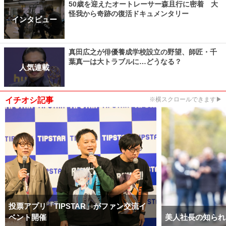
50歳を迎えたオートレーサー森且行に密着 大
怪我から奇跡の復活ドキュメンタリー
インタビュー
真田広之が俳優養成学校設立の野望、師匠・千
葉真一は大トラブルに…どうなる？
人気連載
イチオシ記事
※横スクロールできます▶
投票アプリ「TIPSTAR」がファン交流イ
ベント開催
美人社長の知られ