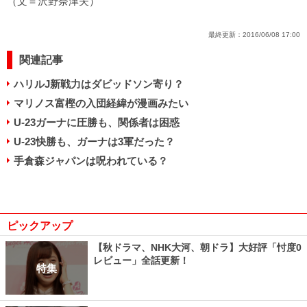
（文＝沢野奈津夫）
最終更新：
2016/06/08 17:00
関連記事
ハリルJ新戦力はダビッドソン寄り？
マリノス富樫の入団経緯が漫画みたい
U-23ガーナに圧勝も、関係者は困惑
U-23快勝も、ガーナは3軍だった？
手倉森ジャパンは呪われている？
ピックアップ
【秋ドラマ、NHK大河、朝ドラ】大好評「忖度0
レビュー」全話更新！
特集