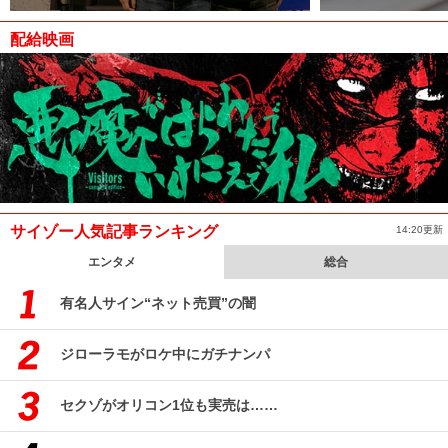
配給映画
サイゾー人気記事ランキング
14:20更新
エンタメ
総合
有名人サイン“ネット売買”の闇
ジローラモがロケ中にガチナンパ
セクゾがオリコン1位も実売は……