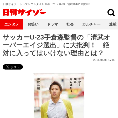
日刊サイゾー トップ
>
エンタメ
>
スポーツ
>
U-23・清武選出に大批判！
日刊サイゾー
エンタメ
お笑い
ドラマ
社会
カルチャー
連載
サッカーU-23手倉森監督の「清武オ
ーバーエイジ選出」に大批判！ 絶
対に入ってはいけない理由とは？
2016/06/08 17:00