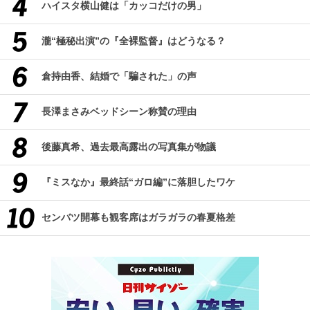
ハイスタ横山健は「カッコだけの男」
瀧“極秘出演”の『全裸監督』はどうなる？
倉持由香、結婚で「騙された」の声
長澤まさみベッドシーン称賛の理由
後藤真希、過去最高露出の写真集が物議
『ミスなか』最終話“ガロ編”に落胆したワケ
センバツ開幕も観客席はガラガラの春夏格差