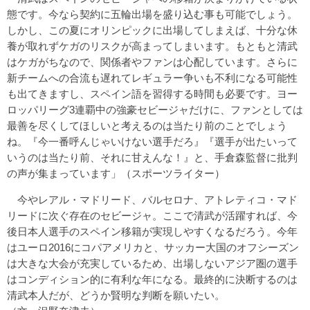
態です。今なら契約に五輪出場を盛り込む事も可能でしょう。
しかし、この夏にオリンピックに出場してしまえば、十分な休
養が取れずケガのリスクが高まってしまいます。もともと清武
はケガがちなので、関係者やファンは心配しています。さらに
新チームへの合流も遅れてレギュラー争いも不利になる可能性
も出てきますし、スペイン語を習得する時間も必要です。ヨー
ロッパリーグ3連覇中の強豪セビージャだけに、ファンとしては
最善を尽くしてほしいと考えるのは当たり前のことでしょう
ね。『今一番呼んじゃいけない選手だろ』『選手が出たいって
いうのは当たり前、それに甘えんな！』と、手倉森監督に批判
の声が集まっています」（スポーツライター）
今やレアル・マドリード、バルセロナ、アトレティコ・マド
リードに次ぐ存在のセビージャ。ここで清武が活躍すれば、今
後日本人選手のスペイン移籍が実現しやすくなるだろう。今年
はユーロ2016にコパアメリカと、サッカー大国のオフシーズン
は大きな大会が充実しているため、出場しないアジア圏の選手
はコンディション的に有利な年になる。最終的に決断するのは
清武本人だが、どうか賢明な判断を願いたい。