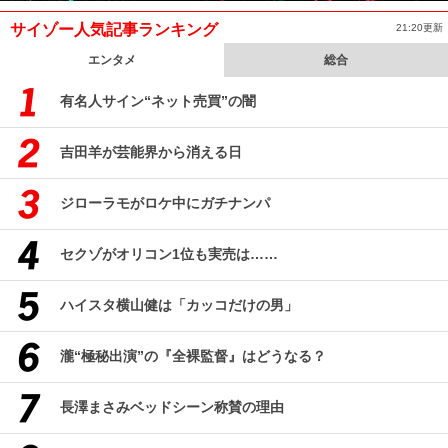
サイゾー人気記事ランキング
21:20更新
エンタメ
総合
有名人サイン“ネット売買”の闇
吉田羊が芸能界から消える日
ジローラモがロケ中にガチナンパ
セクゾがオリコン1位も実売は……
ハイスタ横山健は「カッコだけの男」
瀧“極秘出演”の『全裸監督』はどうなる？
長澤まさみベッドシーン称賛の理由