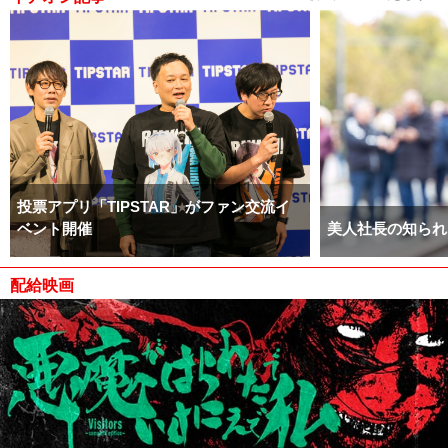
投票アプリ「TIPSTAR」がファン交流イ
ベント開催
美人社長の知られ
配給映画