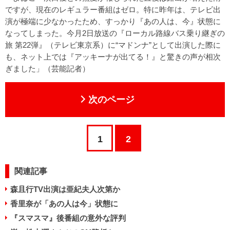
ですが、現在のレギュラー番組はゼロ。特に昨年は、テレビ出
演が極端に少なかったため、すっかり『あの人は、今』状態に
なってしまった。今月2日放送の『ローカル路線バス乗り継ぎの
旅 第22弾』（テレビ東京系）に“マドンナ”として出演した際に
も、ネット上では『アッキーナが出てる！』と驚きの声が相次
ぎました」（芸能記者）
次のページ
1
2
関連記事
森且行TV出演は亜紀夫人次第か
香里奈が「あの人は今」状態に
『スマスマ』後番組の意外な評判