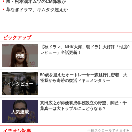
嵐・松本潤オムツのCM降板か
草なぎドラマ、キムタク超えか
ピックアップ
【秋ドラマ、NHK大河、朝ドラ】大好評「忖度0
レビュー」全話更新！
特集
50歳を迎えたオートレーサー森且行に密着 大
怪我から奇跡の復活ドキュメンタリー
インタビュー
真田広之が俳優養成学校設立の野望、師匠・千
葉真一は大トラブルに…どうなる？
人気連載
イチオシ記事
※横スクロールできます▶