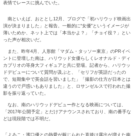
表情でレースに挑んでいた。
南といえば、おととし12月、ブログで「初ハリウッド映画出
演が決まりました」と報告。一般的に“女優”というイメージが
薄いためか、ネット上では「本当かよ？」「チョイ役？」とい
った声が相次いだ。
また、昨年4月、人形館「マダム・タッソー東京」のPRイベ
ントに登壇した南は、ハリウッド女優らしくレオナルド・ディ
カプリオの等身大フィギュアと共に登場。記者から、ハリウッ
ドデビューについて質問が及ぶと、「セリフが英語だったの
で、短期集中で英会話を習いました」「撮影の仕方が日本とは
違うので戸惑いもありました」と、ロサンゼルスで行われた撮
影を振り返っていた。
なお、南のハリウッドデビュー作となる映画については、
「2017年公開予定」とだけアナウンスされており、南の番手な
どは現段階では不明だ。
「よゐこ・濱口優との熱愛が報じられた直後は露出が増えた南