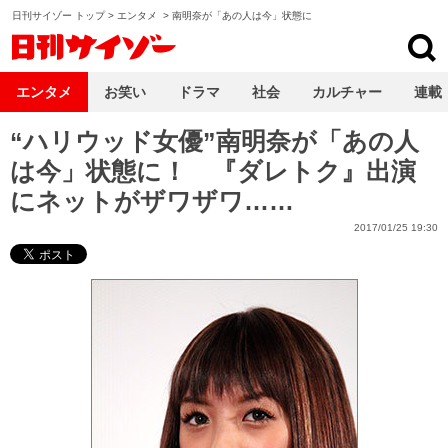
日刊サイゾー トップ
>
エンタメ
>
南明奈が「あの人は今」状態に
日刊サイゾー
エンタメ
お笑い
ドラマ
社会
カルチャー
連載
“ハリウッド女優”南明奈が「あの人
は今」状態に！ 『ダレトク』出演
にネットがザワザワ……
2017/01/25 19:30