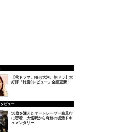
集
【秋ドラマ、NHK大河、朝ドラ】大
好評「忖度0レビュー」全話更新！
ンタビュー
50歳を迎えたオートレーサー森且行
に密着 大怪我から奇跡の復活ドキ
ュメンタリー