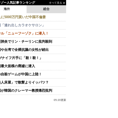
イゾー人気記事ランキング
すべて見る
海外
総合
人に5000万円貢いだ中国不倫妻
国「連れ出しカラオケサロン」
ウル「ニューフーゾク」に潜入！
型肺炎でリン・チーリンに批判殺到
国や台湾で全裸抗議の女性が続出
Kがナイフ片手に「殺！殺！」
国最大規模の廃墟に潜入
の自殺ゲームが中国に上陸！
美人床屋」で散髪よりイッパツ？
国が韓国のクレーマー教授痛烈批判
05:20更新