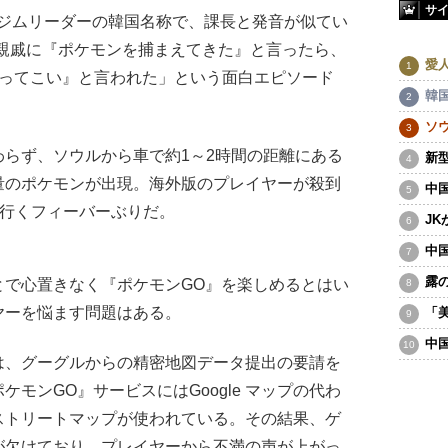
サ
（ジムリーダーの韓国名称で、課長と発音が似てい
の親戚に『ポケモンを捕まえてきた』と言ったら、
愛
持ってこい』と言われた」という面白エピソード
韓
ソ
らず、ソウルから車で約1～2時間の距離にある
新
量のポケモンが出現。海外版のプレイヤーが殺到
中
を行くフィーバーぶりだ。
J
中
露
で心置きなく『ポケモンGO』を楽しめるとはい
ヤーを悩ます問題はある。
「
中
、グーグルからの精密地図データ提出の要請を
モンGO』サービスにはGoogle マップの代わ
ストリートマップが使われている。その結果、ゲ
が欠けており、プレイヤーから不満の声が上がっ