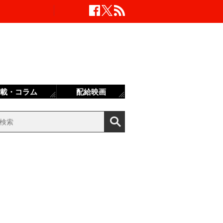
載・コラム
配給映画