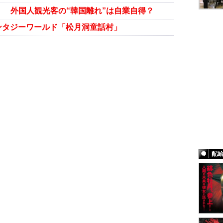
！ 外国人観光客の“韓国離れ”は自業自得？
ンタジーワールド「松月洞童話村」
配