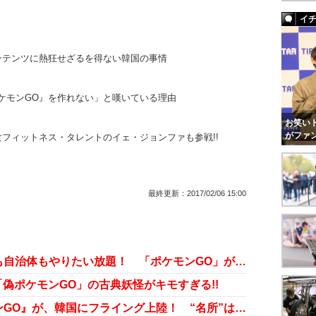
イ
ンテンツに熱狂せざるを得ない韓国の事情
ケモンGO』を作れない」と嘆いている理由
お笑いト
がファ
フィットネス・タレントのイェ・ジョンファも参戦!!
最終更新：
2017/02/06 15:00
“著作権完全無視”の韓国で、企業も自治体もやりたい放題！ 「ポケモンGO」が早くも社会現象から社会問題へ!?
偽ポケモンGO」の古典妖怪がキモすぎる!!
全米で旋風を巻き起こす『ポケモンGO』が、韓国にフライング上陸！ “名所”は早くもウハウハ？