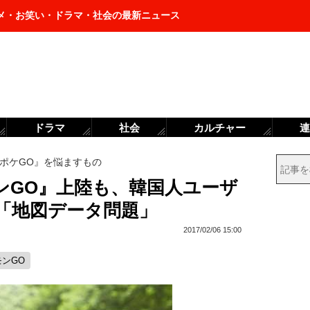
メ・お笑い・ドラマ・社会の最新ニュース
ドラマ
社会
カルチャー
連
ポケGO』を悩ますもの
ンGO』上陸も、韓国人ユーザ
「地図データ問題」
2017/02/06 15:00
モンGO