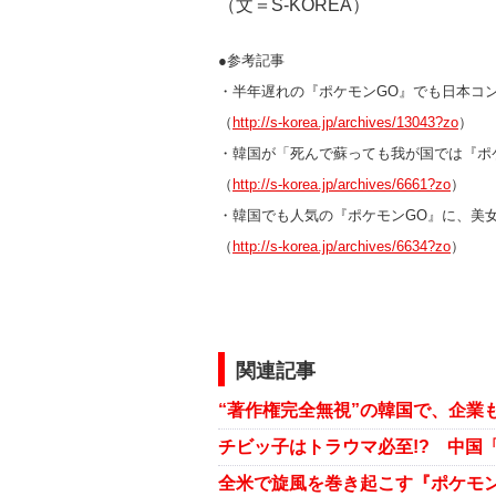
（文＝S-KOREA）
●参考記事
・半年遅れの『ポケモンGO』でも日本コ
（
http://s-korea.jp/archives/13043?zo
）
・韓国が「死んで蘇っても我が国では『ポ
（
http://s-korea.jp/archives/6661?zo
）
・韓国でも人気の『ポケモンGO』に、美女
（
http://s-korea.jp/archives/6634?zo
）
関連記事
チビッ子はトラウマ必至!? 中国「