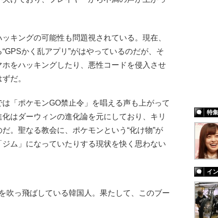
ッキングの可能性も問題視されている。現在、
“GPSかく乱アプリ”がはやっているのだが、そ
マホをハッキングしたり、悪性コードを侵入させ
はずだ。
は「ポケモンGO禁止令」を唱える声も上がって
特
進化はダーウィンの進化論を元にしており、キリ
だ。聖なる教会に、ポケモンという“化け物”が
「ジム」になっていたりする現状を快く思わない
イ
スを吹っ飛ばしている韓国人。果たして、このブー