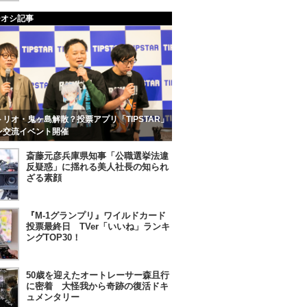
チオシ記事
リオ・鬼ヶ島解散？投票アプリ「TIPSTAR」
ン交流イベント開催
斎藤元彦兵庫県知事「公職選挙法違
反疑惑」に揺れる美人社長の知られ
ざる素顔
『M-1グランプリ』ワイルドカード
投票最終日 TVer「いいね」ランキ
ングTOP30！
50歳を迎えたオートレーサー森且行
に密着 大怪我から奇跡の復活ドキ
ュメンタリー