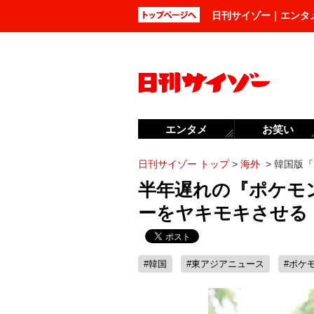
日刊サイゾー｜エンタ
エンタメ
お笑い
日刊サイゾー トップ
>
海外
>
韓国版『
半年遅れの『ポケモ
ーをヤキモキさせる
#韓国
#東アジアニュース
#ポケ