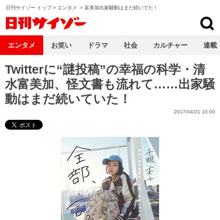
日刊サイゾー トップ
>
エンタメ
>
富美加出家騒動はまだ続いてた！
日刊サイゾー
エンタメ
お笑い
ドラマ
社会
カルチャー
連載
Twitterに“謎投稿”の幸福の科学・清
水富美加、怪文書も流れて……出家騒
動はまだ続いていた！
2017/04/21 10:00