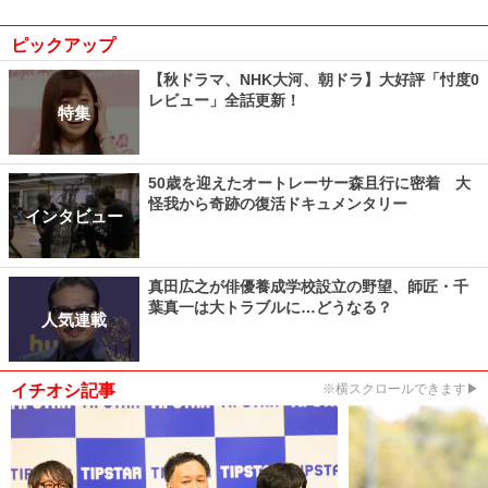
ピックアップ
【秋ドラマ、NHK大河、朝ドラ】大好評「忖度0
レビュー」全話更新！
特集
50歳を迎えたオートレーサー森且行に密着 大
怪我から奇跡の復活ドキュメンタリー
インタビュー
真田広之が俳優養成学校設立の野望、師匠・千
葉真一は大トラブルに…どうなる？
人気連載
イチオシ記事
※横スクロールできます▶