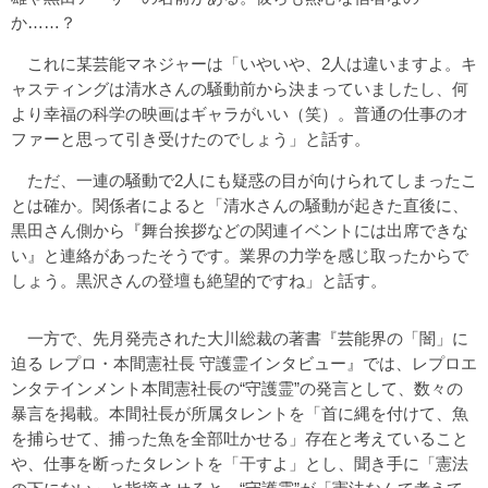
か……？
これに某芸能マネジャーは「いやいや、2人は違いますよ。キ
ャスティングは清水さんの騒動前から決まっていましたし、何
より幸福の科学の映画はギャラがいい（笑）。普通の仕事のオ
ファーと思って引き受けたのでしょう」と話す。
ただ、一連の騒動で2人にも疑惑の目が向けられてしまったこ
とは確か。関係者によると「清水さんの騒動が起きた直後に、
黒田さん側から『舞台挨拶などの関連イベントには出席できな
い』と連絡があったそうです。業界の力学を感じ取ったからで
しょう。黒沢さんの登壇も絶望的ですね」と話す。
一方で、先月発売された大川総裁の著書『芸能界の「闇」に
迫る レプロ・本間憲社長 守護霊インタビュー』では、レプロエ
ンタテインメント本間憲社長の“守護霊”の発言として、数々の
暴言を掲載。本間社長が所属タレントを「首に縄を付けて、魚
を捕らせて、捕った魚を全部吐かせる」存在と考えていること
や、仕事を断ったタレントを「干すよ」とし、聞き手に「憲法