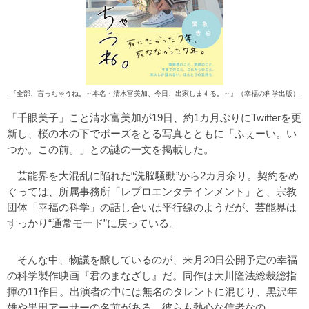
『全部、言っちゃうね。～本名・清水富美加、今日、出家しまする。～』（幸福の科学出版）
「千眼美子」こと清水富美加が19日、約1カ月ぶりにTwitterを更
新し、桜の木の下でポーズをとる写真とともに「ふぇーい。い
つか。この前。」との謎の一文を掲載した。
芸能界を大混乱に陥れた“洗脳騒動”から2カ月余り。契約をめ
ぐっては、所属事務所「レプロエンタテインメント」と、宗教
団体「幸福の科学」の話し合いは平行線のようだが、芸能界は
すっかり“通常モード”に戻っている。
そんな中、物議を醸しているのが、来月20日公開予定の幸福
の科学製作映画『君のまなざし』だ。同作は大川隆法総裁総指
揮の11作目。出演者の中には無名のタレントに混じり、黒沢年
雄や黒田アーサーの名前がある。彼らも熱心な信者なの