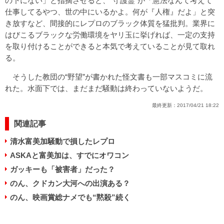
の下にない」と指摘させると、“守護霊”が「憲法なんて考えて
仕事してるやつ、世の中にいるかよ。何が『人権』だよ」と突
き放すなど、間接的にレプロのブラック体質を猛批判。業界に
はびこるブラックな労働環境をヤリ玉に挙げれば、一定の支持
を取り付けることができると本気で考えていることが見て取れ
る。
そうした教団の“野望”が書かれた怪文書も一部マスコミに流
れた。水面下では、まだまだ騒動は終わっていないようだ。
最終更新：
2017/04/21 18:22
関連記事
清水富美加騒動で損したレプロ
ASKAと富美加は、すでにオワコン
ガッキーも「被害者」だった？
のん、クドカン大河への出演ある？
のん、映画賞総ナメでも“黙殺”続く