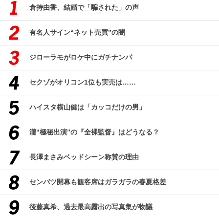
倉持由香、結婚で「騙された」の声
有名人サイン“ネット売買”の闇
ジローラモがロケ中にガチナンパ
セクゾがオリコン1位も実売は……
ハイスタ横山健は「カッコだけの男」
瀧“極秘出演”の『全裸監督』はどうなる？
長澤まさみベッドシーン称賛の理由
センバツ開幕も観客席はガラガラの春夏格差
後藤真希、過去最高露出の写真集が物議