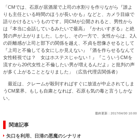
「CMでは、石原が居酒屋で上司の水割りを作りながら『誰よ
りも主任といる時間のほうが長いかも』などと、カメラ目線で
語りかけるというものです。同CMが公開されると、男性から
は『本当に会話しているみたいで最高』『かわいすぎる』と絶
賛の声が上がりました。しかし、その一方で、女性からは、2人
の距離感が上司と部下の関係を越え、不貞を想像させるとして
『上司と不倫してる女にしか見えない』『酒を作らせるなんて
女性軽視では？ 女はホステスじゃない！』『こういうCMを
流すから20代女性と不倫したい男が増えるんだよ』と批判の声
が多く上がることとなりました」（広告代理店関係者）
最近は、クレームが殺到すればすぐに放送が中止されてしま
うCM業界。もしも自粛となれば、石原も気の毒と言うしかな
い。
最終更新：
2017/04/30 10:00
関連記事
矢口を利用、日清の悪魔のシナリオ