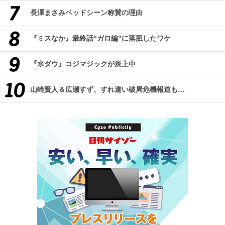
長澤まさみベッドシーン称賛の理由
『ミスなか』最終話“ガロ編”に落胆したワケ
『水ダウ』コジマジックが炎上中
山崎賢人＆広瀬すず、すれ違い破局危機報道も…