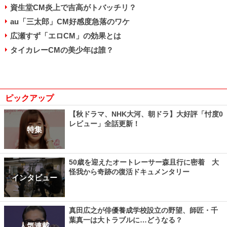
資生堂CM炎上で吉高がトバッチリ？
au「三太郎」CM好感度急落のワケ
広瀬すず「エロCM」の効果とは
タイカレーCMの美少年は誰？
ピックアップ
【秋ドラマ、NHK大河、朝ドラ】大好評「忖度0
レビュー」全話更新！
特集
50歳を迎えたオートレーサー森且行に密着 大
怪我から奇跡の復活ドキュメンタリー
インタビュー
真田広之が俳優養成学校設立の野望、師匠・千
葉真一は大トラブルに…どうなる？
人気連載