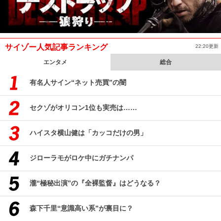
サイゾー人気記事ランキング
22:20更新
エンタメ
総合
有名人サイン“ネット売買”の闇
セクゾがオリコン1位も実売は……
ハイスタ横山健は「カッコだけの男」
ジローラモがロケ中にガチナンパ
瀧“極秘出演”の『全裸監督』はどうなる？
森下千里“意識高い系”が裏目に？