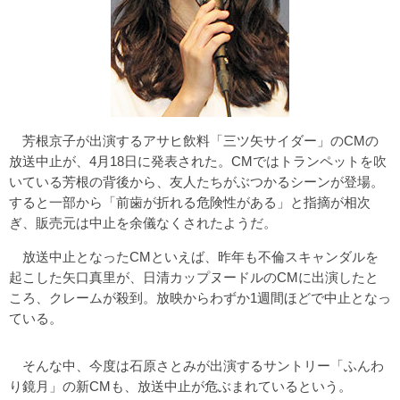
芳根京子が出演するアサヒ飲料「三ツ矢サイダー」のCMの
放送中止が、4月18日に発表された。CMではトランペットを吹
いている芳根の背後から、友人たちがぶつかるシーンが登場。
すると一部から「前歯が折れる危険性がある」と指摘が相次
ぎ、販売元は中止を余儀なくされたようだ。
放送中止となったCMといえば、昨年も不倫スキャンダルを
起こした矢口真里が、日清カップヌードルのCMに出演したと
ころ、クレームが殺到。放映からわずか1週間ほどで中止となっ
ている。
そんな中、今度は石原さとみが出演するサントリー「ふんわ
り鏡月」の新CMも、放送中止が危ぶまれているという。