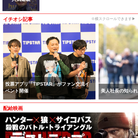
イチオシ記事
※横スクロールできます▶
投票アプリ「TIPSTAR」がファン交流イ
ベント開催
美人社長の知られ
配給映画