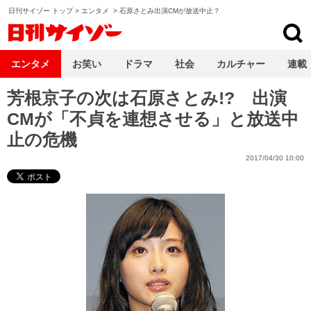
日刊サイゾー トップ
>
エンタメ
>
石原さとみ出演CMが放送中止？
日刊サイゾー
エンタメ
お笑い
ドラマ
社会
カルチャー
連載
芳根京子の次は石原さとみ!? 出演
CMが「不貞を連想させる」と放送中
止の危機
2017/04/30 10:00