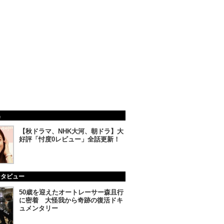
集
【秋ドラマ、NHK大河、朝ドラ】大
好評「忖度0レビュー」全話更新！
ンタビュー
50歳を迎えたオートレーサー森且行
に密着 大怪我から奇跡の復活ドキ
ュメンタリー