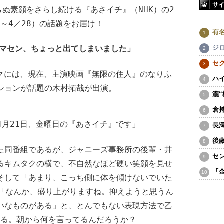
サ
ぬ素顔をさらし続ける『あさイチ』（NHK）の2
7～4／28）の話題をお届け！
有
ジ
ミマセン、ちょっと出てしまいました」
セ
クには、現在、主演映画『無限の住人』のなりふ
ハ
ションが話題の木村拓哉が出演。
瀧
倉
4月21日、金曜日の『あさイチ』です」
長
後
た同番組であるが、ジャニーズ事務所の後輩・井
セ
るキムタクの横で、不自然なほど硬い笑顔を見せ
『
そして「あまり、こっち側に体を傾けないでいた
て「なんか、盛り上がりますね。抑えようと思うん
いなものがある」と、とんでもない表現方法で乙
せる。朝から何を言ってるんだろうか？