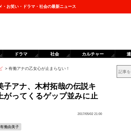
メ・お笑い・ドラマ・社会の最新ニュース
ドラマ
社会
カルチャー
連
ビ
>
有働アナの乙女心が止まらない！
美子アナ、木村拓哉の伝説キ
上がってくるゲップ並みに止
2017/05/02 21:00
#有働由美子