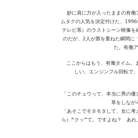
妙に肩に力が入ったままの有働ア
ムタクの人気を決定付けた、199
テレビ系）のラストシーン映像を
のだが、2人が唇を重ねた瞬間に
た。有働
ここからはもう、有働タイム。ま
しい。エンジンフル回転で
「このチュウって、本当に男の優
草をしなが
「あそこでモタモタして、女に考
ら）“クッ”て。ですよね？ あ