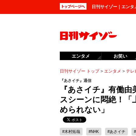
日刊サイゾー｜エンタ
エンタメ
お笑い
日刊サイゾー トップ
>
エンタメ
>
テレ
『あさイチ』通信
『あさイチ』有働由
スシーンに悶絶！「
められない」
#木村拓哉
#NHK
#あさイチ