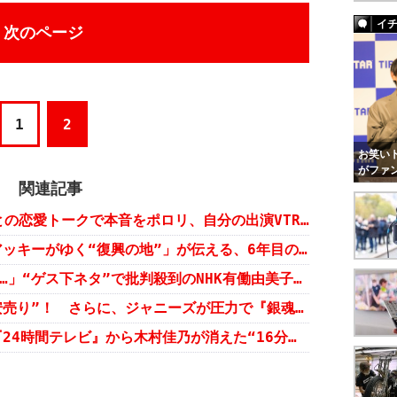
イ
次のページ
1
2
お笑いト
がファ
関連記事
『あさイチ』大女優・浅丘ルリ子との恋愛トークで本音をポロリ、自分の出演VTRに号泣……有働アナが自由すぎ！
NHK『あさイチ』名物コーナー「アッキーがゆく“復興の地”」が伝える、6年目の被災地と復興の意味
「あの騒動以降、飲みにも行かず……」“ゲス下ネタ”で批判殺到のNHK有働由美子アナが、本気で弱っている！
『無限の住人』PRで木村拓哉“大安売り”！ さらに、ジャニーズが圧力で『銀魂』公開日を動かした!?
ジャニーズタブーが怖すぎる!? 『24時間テレビ』から木村佳乃が消えた“16分間”の怪