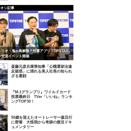
チオシ記事
リオ・鬼ヶ島解散？投票アプリ「TIPSTAR」
ン交流イベント開催
斎藤元彦兵庫県知事「公職選挙法違
反疑惑」に揺れる美人社長の知られ
ざる素顔
『M-1グランプリ』ワイルドカード
投票最終日 TVer「いいね」ランキ
ングTOP30！
50歳を迎えたオートレーサー森且行
に密着 大怪我から奇跡の復活ドキ
ュメンタリー