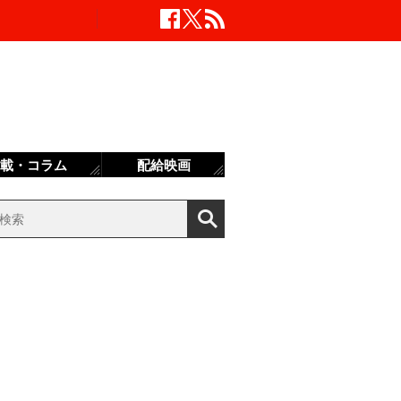
載・コラム
配給映画