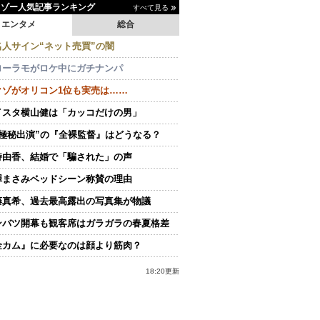
イゾー人気記事ランキング
すべて見る
エンタメ
総合
名人サイン“ネット売買”の闇
ローラモがロケ中にガチナンパ
クゾがオリコン1位も実売は……
イスタ横山健は「カッコだけの男」
“極秘出演”の『全裸監督』はどうなる？
持由香、結婚で「騙された」の声
澤まさみベッドシーン称賛の理由
藤真希、過去最高露出の写真集が物議
ンバツ開幕も観客席はガラガラの春夏格差
金カム』に必要なのは顔より筋肉？
18:20更新