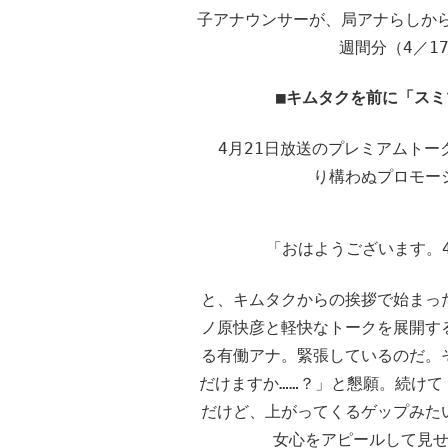
子アナウンサーが、局アナらしから
週間分（4／1
■キムタクを前に「ス
4月21日放送のプレミアムトー
り構わぬプロモー
「おはようございます。
と、キムタクからの挨拶で始まっ
ノ原快彦と軽快なトークを展開す
る有働アナ。緊張しているのだ。
だけますか……？」と懇願。続け
だけど、上がってくるゲップみた
女心をアピールして見