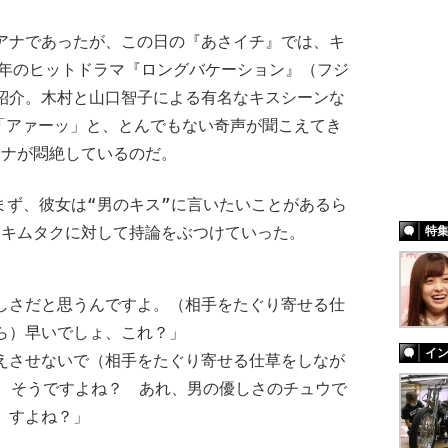
ナであったが、この日の『あさイチ』では、キ
6年のヒットドラマ『ロングバケーション』（フジ
紹介。木村と山口智子による有名なキスシーンな
「アァーッ」と、とんでもない奇声が聞こえてき
アナが悶絶しているのだ。
ず、彼女は“男のキス”に言いたいことがあるら
、キムタクに対して持論をぶつけていった。
特
しさだと思うんですよ。（相手をたぐり寄せる仕
ら）早いでしょ、これ？」
イ
えさせないで（相手をたぐり寄せる仕草をしなが
れ、そうですよね？ あれ、男の優しさのチュウで
すよね？」