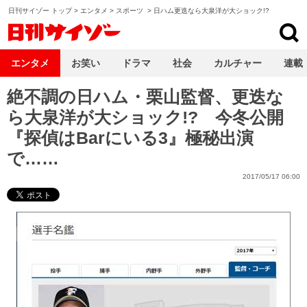
日刊サイゾー トップ
>
エンタメ
>
スポーツ
>
日ハム更迭なら大泉洋が大ショック!?
日刊サイゾー
エンタメ
お笑い
ドラマ
社会
カルチャー
連載
絶不調の日ハム・栗山監督、更迭な
ら大泉洋が大ショック!? 今冬公開
『探偵はBarにいる3』極秘出演
で……
2017/05/17 06:00