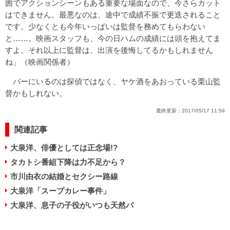
囲でアクションシーンもある重要な場面なので、今さらカット
はできません。最悪なのは、途中で成績不振で更迭されること
です。少なくとも今年いっぱいは監督を務めてもらわない
と……。映画スタッフも、今の日ハムの成績には頭を抱えてま
すよ。それ以上に監督は、出演を後悔してるかもしれません
ね」（映画関係者）
バーにいるのは探偵ではなく、ヤケ酒をあおっている栗山監
督かもしれない。
最終更新：
2017/05/17 11:59
関連記事
大泉洋、俳優としては正念場!?
タカトシ番組下降は力不足から？
市川由衣の結婚とセクシー路線
大泉洋「スープカレー事件」
大泉洋、息子の子役がいつも天然パ