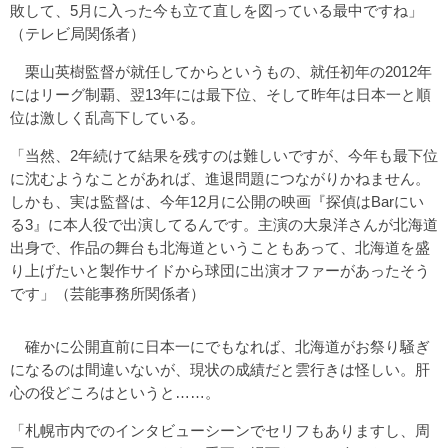
敗して、5月に入った今も立て直しを図っている最中ですね」
（テレビ局関係者）
栗山英樹監督が就任してからというもの、就任初年の2012年
にはリーグ制覇、翌13年には最下位、そして昨年は日本一と順
位は激しく乱高下している。
「当然、2年続けて結果を残すのは難しいですが、今年も最下位
に沈むようなことがあれば、進退問題につながりかねません。
しかも、実は監督は、今年12月に公開の映画『探偵はBarにい
る3』に本人役で出演してるんです。主演の大泉洋さんが北海道
出身で、作品の舞台も北海道ということもあって、北海道を盛
り上げたいと製作サイドから球団に出演オファーがあったそう
です」（芸能事務所関係者）
確かに公開直前に日本一にでもなれば、北海道がお祭り騒ぎ
になるのは間違いないが、現状の成績だと雲行きは怪しい。肝
心の役どころはというと……。
「札幌市内でのインタビューシーンでセリフもありますし、周