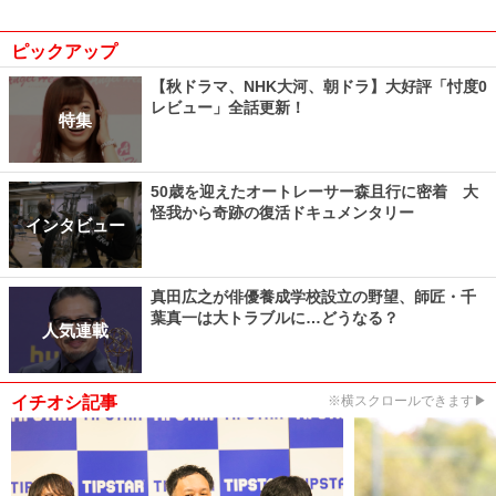
ピックアップ
【秋ドラマ、NHK大河、朝ドラ】大好評「忖度0
レビュー」全話更新！
特集
50歳を迎えたオートレーサー森且行に密着 大
怪我から奇跡の復活ドキュメンタリー
インタビュー
真田広之が俳優養成学校設立の野望、師匠・千
葉真一は大トラブルに…どうなる？
人気連載
イチオシ記事
※横スクロールできます▶