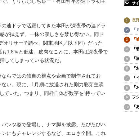
作で、くりぃむしちゅー・有田哲平が連ドラ初主
サ
長
の連ドラで活躍してきた本田が深夜帯の連ドラ
『
”感が拭えず、一抹の寂しさを禁じ得ない。同ド
『
ビデオリサーチ調べ、関東地区／以下同）だった
『
3話も1.8％と低迷。皮肉なことに、本田は深夜帯で
『
発揮してしまっている状況だ。
『
ならではの独自の視点や企画で制作されてお
『
いない。現に、1月期に放送された剛力彩芽主演
『
していた。つまり、同枠自体が数字を“持ってい
フ
『
パンツ姿で登場し、ナマ脚を披露。たびたびハ
ーンにもチャレンジするなど、エロさ全開。これ