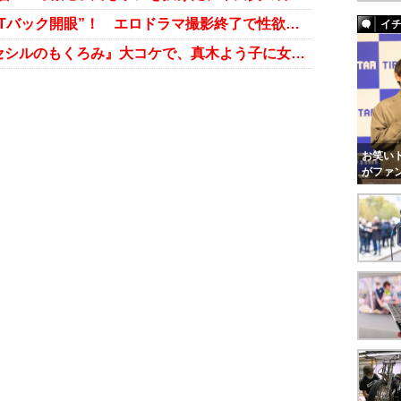
前田敦子、視聴率急浮上の理由は“Tバック開眼”！ エロドラマ撮影終了で性欲解放中!?
イ
またフジテレビの犠牲者が……『セシルのもくろみ』大コケで、真木よう子に女優生命の危機
お笑いト
がファ