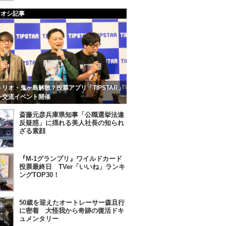
チオシ記事
リオ・鬼ヶ島解散？投票アプリ「TIPSTAR」
ン交流イベント開催
斎藤元彦兵庫県知事「公職選挙法違
反疑惑」に揺れる美人社長の知られ
ざる素顔
『M-1グランプリ』ワイルドカード
投票最終日 TVer「いいね」ランキ
ングTOP30！
50歳を迎えたオートレーサー森且行
に密着 大怪我から奇跡の復活ドキ
ュメンタリー