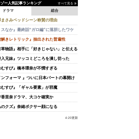
イゾー人気記事ランキング
すべて見る
ドラマ
総合
澤まさみベッドシーン称賛の理由
ミスなか』最終話“ガロ編”に落胆したワケ
嘘解きレトリック』抽出された普遍性
若草物語』相手に「好きじゃない」と伝える
潜入兄妹』ツッコミどころを潰し切った
おむすび』橋本環奈が不憫すぎる
インフォーマ 』ついに日本パートの幕開け
おむすび』「ギャル要素」が邪魔
ジ香里奈ドラマ、大コケ確実か
あのクズ』奈緒ボクサー顔になる
4:20更新