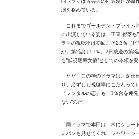
同ドラマは古谷実の同名漫画が原
演を務めている。
これまでゴールデン・プライム帯
に出演している姿は、正直“都落ち
ラマの視聴率は初回こそ2.3％（
が、第2話は1.7％、2日放送の第
も“低視聴率女優”としての本領を
ただ、この枠のドラマは、深夜帯
り、必ずしも視聴率にこだわって
『レンタルの恋』も、1％台を連発
ない”のだ。
同ドラマで本田は、常にショート
ミパンも見せてくれ、シャワーシ