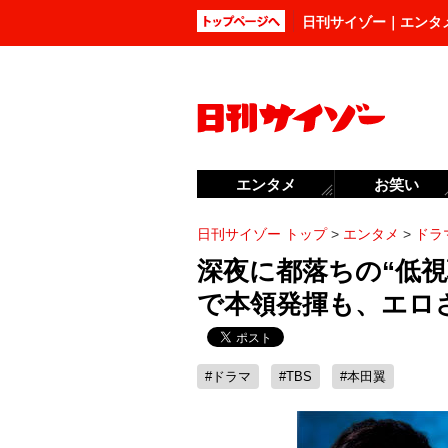
日刊サイゾー｜エンタ
エンタメ
お笑い
日刊サイゾー トップ
>
エンタメ
>
ドラ
深夜に都落ちの“低視
で本領発揮も、エロ
#ドラマ
#TBS
#本田翼