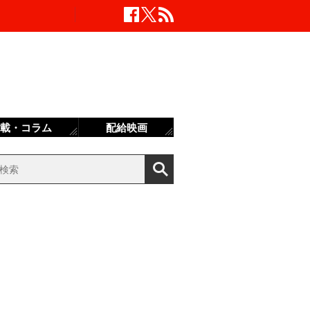
載・コラム
配給映画