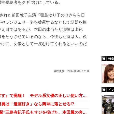
男性視聴者をクギづけにしている。
された前田敦子主演『毒島ゆり子のせきらら日
ンやランジェリー姿を披露するなどして話題を振
控え目ではあるが、本田の体当たり演技は出色
田をそうさせているのなら、今後も期待は大。視
かけに、女優として一皮むけてくれるといいのだ
特
最終更新：
2017/08/09 12:00
イ
“大根女優”本田翼が『わにとかげぎす』で覚醒！ モデル系女優の正しい使い方とは？
翼は「漫画好き」なら簡単に落とせる!?
「子役の長時間撮影」問題の“鬼監督”三島有紀子氏もサジを投げた、本田翼の奔放ぶり