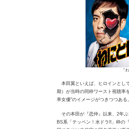
『わ
本田翼といえば、ヒロインとして出
期）が当時の同枠ワースト視聴率
率女優”のイメージがつきつつある
その本田が『恋仲』以来、2年ぶ
BS系「テッペン！水ドラ!!」枠の