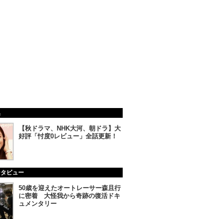
集
【秋ドラマ、NHK大河、朝ドラ】大
好評「忖度0レビュー」全話更新！
ンタビュー
50歳を迎えたオートレーサー森且行
に密着 大怪我から奇跡の復活ドキ
ュメンタリー