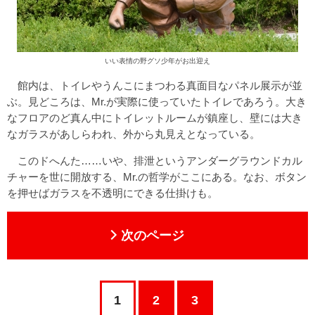
いい表情の野グソ少年がお出迎え
館内は、トイレやうんこにまつわる真面目なパネル展示が並
ぶ。見どころは、Mr.が実際に使っていたトイレであろう。大き
なフロアのど真ん中にトイレットルームが鎮座し、壁には大き
なガラスがあしらわれ、外から丸見えとなっている。
このドへんた……いや、排泄というアンダーグラウンドカル
チャーを世に開放する、Mr.の哲学がここにある。なお、ボタン
を押せばガラスを不透明にできる仕掛けも。
次のページ
1
2
3