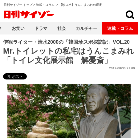
日刊サイゾー トップ
>
連載・コラム
>
【珍スポ】うんこまみれの邸宅
日刊サイゾー
メ
お笑い
ドラマ
社会
カルチャー
連載・コラム
傍観ライター・清水2000の「韓国珍スポ探訪記」VOL.20
Mr.トイレットの私宅はうんこまみれ
「トイレ文化展示館 解憂斎」
2017/08/30 21:00