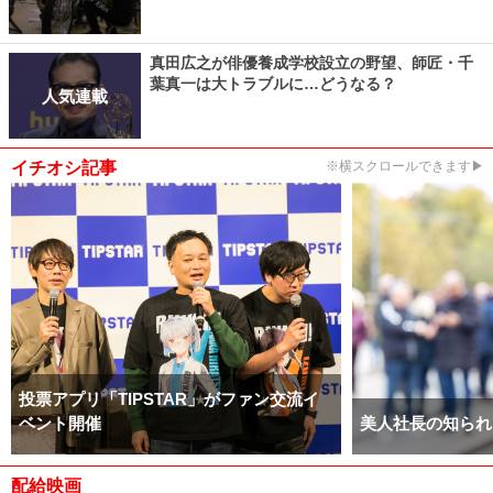
真田広之が俳優養成学校設立の野望、師匠・千
葉真一は大トラブルに…どうなる？
人気連載
イチオシ記事
※横スクロールできます▶
投票アプリ「TIPSTAR」がファン交流イ
ベント開催
美人社長の知られ
配給映画