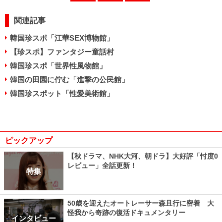
関連記事
韓国珍スポ「江華SEX博物館」
【珍スポ】ファンタジー童話村
韓国珍スポ「世界性風物館」
韓国の田園に佇む「進撃の公民館」
韓国珍スポット「性愛美術館」
ピックアップ
【秋ドラマ、NHK大河、朝ドラ】大好評「忖度0
レビュー」全話更新！
特集
50歳を迎えたオートレーサー森且行に密着 大
怪我から奇跡の復活ドキュメンタリー
インタビュー