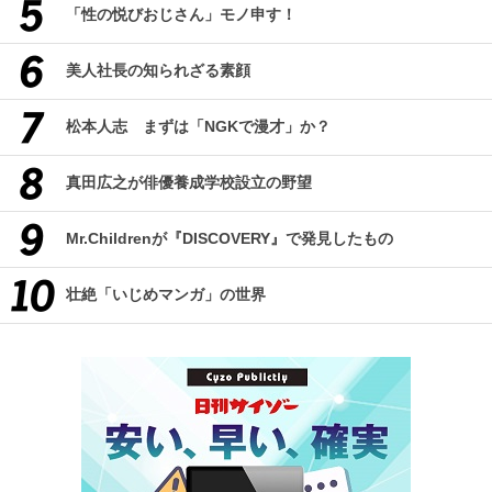
「性の悦びおじさん」モノ申す！
美人社長の知られざる素顔
松本人志 まずは「NGKで漫才」か？
真田広之が俳優養成学校設立の野望
Mr.Childrenが『DISCOVERY』で発見したもの
壮絶「いじめマンガ」の世界