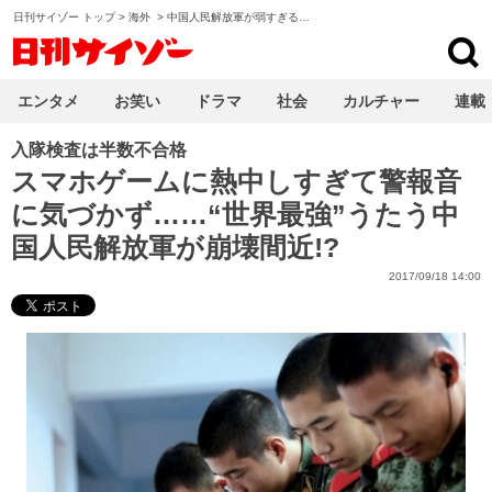
日刊サイゾー トップ
>
海外
>
中国人民解放軍が弱すぎる…
日刊サイゾー
エンタメ
お笑い
ドラマ
社会
カルチャー
連載
入隊検査は半数不合格
スマホゲームに熱中しすぎて警報音
に気づかず……“世界最強”うたう中
国人民解放軍が崩壊間近!?
2017/09/18 14:00