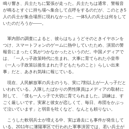
鳴り響き、兵士たちに緊張が走った。兵士たちは通常、警報音
が鳴るとすぐに持ち場へ集合して点呼をするのだが、このとき5
人の兵士が集合場所に現れなかった。一体5人の兵士は何をして
いたのだろうか――。
軍内部の調査によると、彼らはちょうどそのときイヤホンを
つけ、スマートフォンのゲームに熱中していたため、演習の警
報音にまったく気がつかなかったというのだ。中国メディアで
は、「一人っ子政策時代に生まれ、大事に育てられた小皇帝
（一人っ子政策以後生まれた子どもたちのこと）らしい出来
事」だと、あきれ気味に報じている。
現在、人民解放軍の兵士のうち、実に7割以上が一人っ子だと
いわれている。入隊したばかりの男性隊員はメディアの取材に
対して、「僕も一人っ子で大切に育てられました。訓練は、す
ごく厳しいです。実家と彼女が恋しくて、毎日、布団をかぶっ
て泣いています」と弱音を吐くなど、なんとも頼りない。
こうした軟弱兵士が増える中、実は過去にも事件が発生して
いる。2011年に瀋陽軍区で行われた軍事演習では、若い兵士が