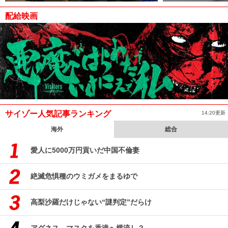
配給映画
サイゾー人気記事ランキング
14:20更新
海外
総合
愛人に5000万円貢いだ中国不倫妻
絶滅危惧種のウミガメをまるゆで
高梨沙羅だけじゃない“謎判定”だらけ