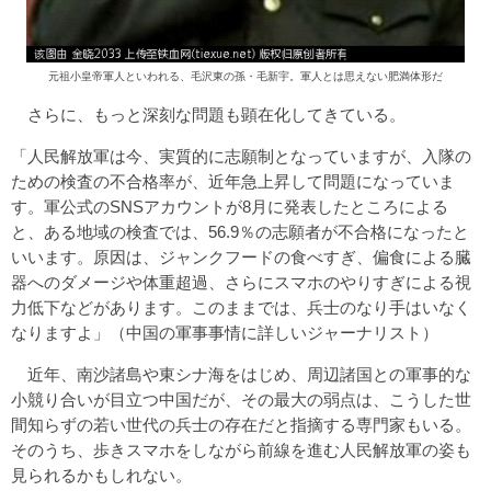
元祖小皇帝軍人といわれる、毛沢東の孫・毛新宇。軍人とは思えない肥満体形だ
さらに、もっと深刻な問題も顕在化してきている。
「人民解放軍は今、実質的に志願制となっていますが、入隊の
ための検査の不合格率が、近年急上昇して問題になっていま
す。軍公式のSNSアカウントが8月に発表したところによる
と、ある地域の検査では、56.9％の志願者が不合格になったと
いいます。原因は、ジャンクフードの食べすぎ、偏食による臓
器へのダメージや体重超過、さらにスマホのやりすぎによる視
力低下などがあります。このままでは、兵士のなり手はいなく
なりますよ」（中国の軍事事情に詳しいジャーナリスト）
近年、南沙諸島や東シナ海をはじめ、周辺諸国との軍事的な
小競り合いが目立つ中国だが、その最大の弱点は、こうした世
間知らずの若い世代の兵士の存在だと指摘する専門家もいる。
そのうち、歩きスマホをしながら前線を進む人民解放軍の姿も
見られるかもしれない。