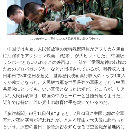
スマホゲームに夢中になる人民解放軍の若い兵士たち
中国では今夏、人民解放軍の元特殊部隊員がアフリカを舞台
に活躍するアクション映画『戦狼2』が大ヒットした。“中国版
ランボー”ともいわれるこの映画は、一部で「愛国精神の鼓舞の
ためのプロパガンダだ」などと指摘されているが、興行収入は
日本円で800億円を超え、世界歴代映画興行収入のトップ100入
りが確実となった。人民解放軍を世界最強の軍隊とうたう中国
共産党にとっても、いい宣伝となったはずだ。ところが、リア
ルな人民解放軍は、映画の中のヒーローとは随分違うようだ。
近年では特に、若い兵士の教育に手を焼いているのだ。
「多維新聞」(9月11日付)によると、7月23日に中国北部の空軍
基地で夜間演習が行われたが、とある理由で大失敗に終わった
という。演習の当日、緊急演習を知らせる防空警報が基地内に