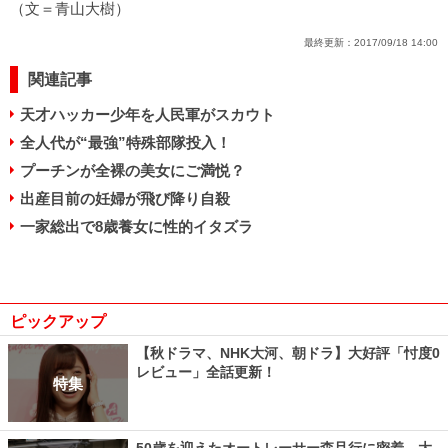
（文＝青山大樹）
最終更新：
2017/09/18 14:00
関連記事
天才ハッカー少年を人民軍がスカウト
全人代が“最強”特殊部隊投入！
プーチンが全裸の美女にご満悦？
出産目前の妊婦が飛び降り自殺
一家総出で8歳養女に性的イタズラ
ピックアップ
【秋ドラマ、NHK大河、朝ドラ】大好評「忖度0
レビュー」全話更新！
特集
50歳を迎えたオートレーサー森且行に密着 大