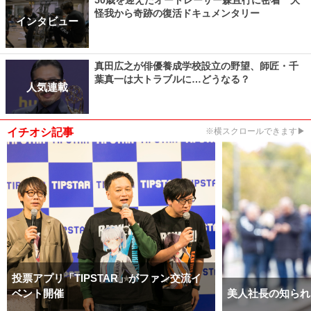
怪我から奇跡の復活ドキュメンタリー
インタビュー
真田広之が俳優養成学校設立の野望、師匠・千
葉真一は大トラブルに…どうなる？
人気連載
イチオシ記事
※横スクロールできます▶
投票アプリ「TIPSTAR」がファン交流イ
ベント開催
美人社長の知られ