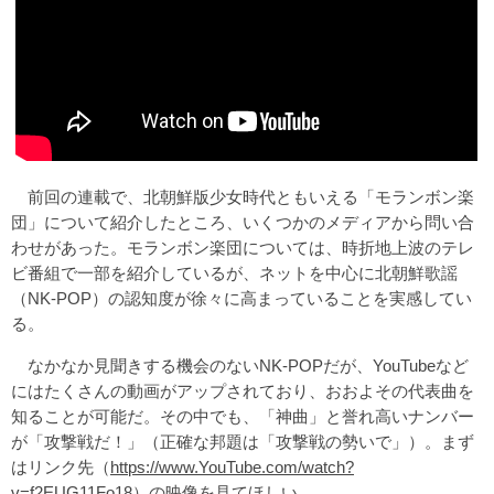
前回の連載で、北朝鮮版少女時代ともいえる「モランボン楽
団」について紹介したところ、いくつかのメディアから問い合
わせがあった。モランボン楽団については、時折地上波のテレ
ビ番組で一部を紹介しているが、ネットを中心に北朝鮮歌謡
（NK-POP）の認知度が徐々に高まっていることを実感してい
る。
なかなか見聞きする機会のないNK-POPだが、YouTubeなど
にはたくさんの動画がアップされており、おおよその代表曲を
知ることが可能だ。その中でも、「神曲」と誉れ高いナンバー
が「攻撃戦だ！」（正確な邦題は「攻撃戦の勢いで」）。まず
はリンク先（
https://www.YouTube.com/watch?
v=f2EUG11Fo18
）の映像を見てほしい。