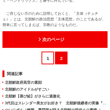
ミ・ヘンドリックス」と勝手に呼んでいる。
ご存じない方のために説明しておくと、「主体（チュチ
ェ）」とは、北朝鮮の政治思想「主体思想」のことであるが、
簡単に言ってしまえば、宗教のようなものだ。
次のページ
1
2
関連記事
北朝鮮政府高官の素顔
北朝鮮のアイドルがすごい
北朝鮮【喜び組】がさらに過激化
3代目はスレンダー美女がお好き？ 北朝鮮後継者の実像『マンガ 金正恩入門』
ついにポルノ解禁 専門家が語る北朝鮮の現代エロ事情（前編）