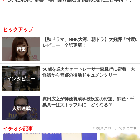
ピックアップ
【秋ドラマ、NHK大河、朝ドラ】大好評「忖度0
レビュー」全話更新！
特集
50歳を迎えたオートレーサー森且行に密着 大
怪我から奇跡の復活ドキュメンタリー
インタビュー
真田広之が俳優養成学校設立の野望、師匠・千
葉真一は大トラブルに…どうなる？
人気連載
イチオシ記事
※横スクロールできます▶