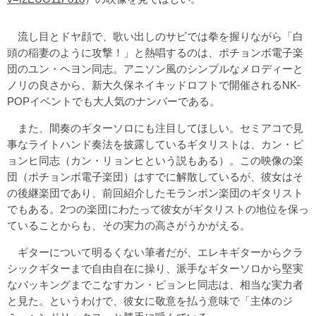
流し目とドヤ顔で、歌い出しのサビでは拳を握りながら「白
頭の稲妻のように攻撃！」と熱唱するのは、ポチョンボ電子楽
団のユン・ヘヨン同志。アニソン風のシンプルなメロディーと
ノリの良さから、新大久保ネイキッドロフトで開催されるNK-
POPイベントでも大人気のナンバーである。
また、間奏のギターソロにも注目してほしい。セミアコで見
事なライトハンド奏法を披露しているギタリストは、カン・ピ
ョンヒ同志（カン・リョンヒという説もある）。この映像の楽
団（ポチョンボ電子楽団）はすでに解散しているが、彼女はそ
の後継楽団であり、前回紹介したモランボン楽団のギタリスト
でもある。2つの楽団にわたって彼女がギタリストの地位を保っ
ていることからも、その実力の高さがうかがえる。
ギターについて明るくない筆者だが、エレキギターからクラ
シックギターまで自由自在に操り、派手なギターソロから堅実
なバッキングまでこなすカン・ピョンヒ同志は、相当な実力者
と見た。というわけで、彼女に敬意を払う意味で「主体のジ