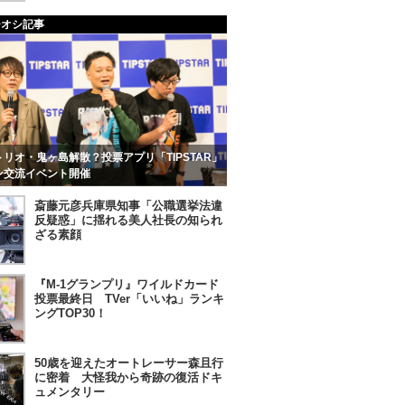
チオシ記事
リオ・鬼ヶ島解散？投票アプリ「TIPSTAR」
ン交流イベント開催
斎藤元彦兵庫県知事「公職選挙法違
反疑惑」に揺れる美人社長の知られ
ざる素顔
『M-1グランプリ』ワイルドカード
投票最終日 TVer「いいね」ランキ
ングTOP30！
50歳を迎えたオートレーサー森且行
に密着 大怪我から奇跡の復活ドキ
ュメンタリー