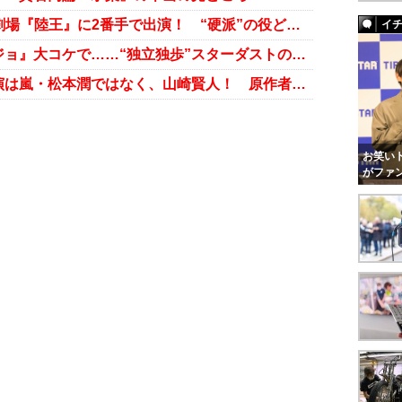
下降線たどる山崎賢人がTBS日曜劇場『陸王』に2番手で出演！ “硬派”の役どころを演じ切れるのか？
イ
主演作連発も『東京喰種』『ジョジョ』大コケで……“独立独歩”スターダストの正念場
映画『ジョジョの奇妙な冒険』主演は嵐・松本潤ではなく、山崎賢人！ 原作者納得の理由は“高身長”!?
お笑いト
がファ