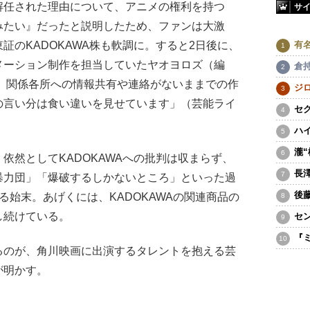
解任された理由について、アニメの権利を持つ
サ
みたい』だったと説明したため、ファンは大激
有
証のKADOKAWA株も軟調に。すると2日後に、
メーション制作を担当していたヤオヨロズ（編
倉
、関係各所への情報共有や連絡がないままでの作
ジ
の言い分は食い違いを見せています」（芸能ライ
セ
ハ
瀧
然としてKADOKAWAへの批判は収まらず、
長
暴力団」「爆破するしかないところ」といった過
後
る始末。あげくには、KADOKAWAの関連商品の
し続けている。
セ
『
のが、角川映画に出演するタレントを抱える芸
が明かす。