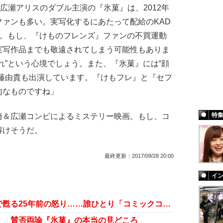
と広瀬アリスのダブル主演の『氷菓』は、2012年
ァンも多い。実写化するにあたって配給のKAD
た。もし、『けものフレンズ』ファンの不買運動
実写作品までも敬遠されてしまう可能性もありま
れ”という心境でしょう。また、『氷菓』には“顔
斉藤由貴も出演しています。『けもフレ』と『セフ
肉なものですね」
特
＆広瀬コンビによるミステリー映画。もし、コ
解けそうだ。
最終更新：
2017/09/28 20:00
イ
『けもフレ』たつき監督降板騒動で甦る25年前の怒り……誰ひとり「コミックコンプ」の恨みは忘れちゃいない!!
」 賛否両論『氷菓』の本当の見どころ