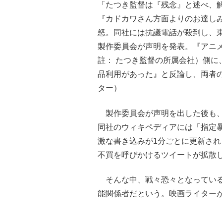
「たつき監督は『残念』と述べ、
『カドカワさん方面よりのお達し
怒。同社には抗議電話が殺到し、東
製作委員会が声明を発表。『アニ
註： たつき監督の所属会社）側に
品利用があった』と反論し、両者
ター）
製作委員会が声明を出した後も、依
同社のウィキペディアには「指定
激な書き込みが1分ごとに更新され
不買を呼びかけるツイートが拡散
そんな中、戦々恐々となっている
能関係者だという。映画ライター