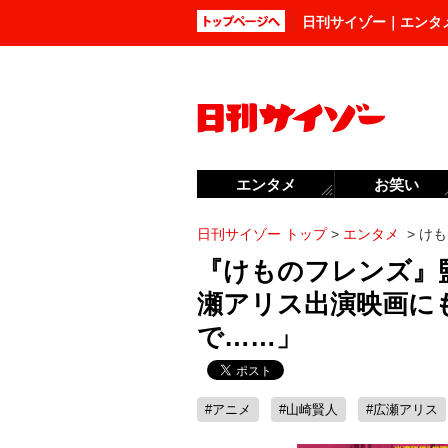
日刊サイゾー｜エンタ
エンタメ
お笑い
日刊サイゾー トップ
>
エンタメ
>
けも
『けものフレンズ』
瀬アリス出演映画に
で……」
#アニメ
#山崎賢人
#広瀬アリス