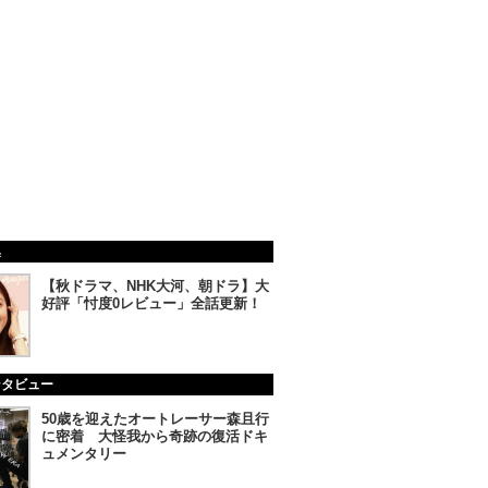
集
【秋ドラマ、NHK大河、朝ドラ】大
好評「忖度0レビュー」全話更新！
ンタビュー
50歳を迎えたオートレーサー森且行
に密着 大怪我から奇跡の復活ドキ
ュメンタリー