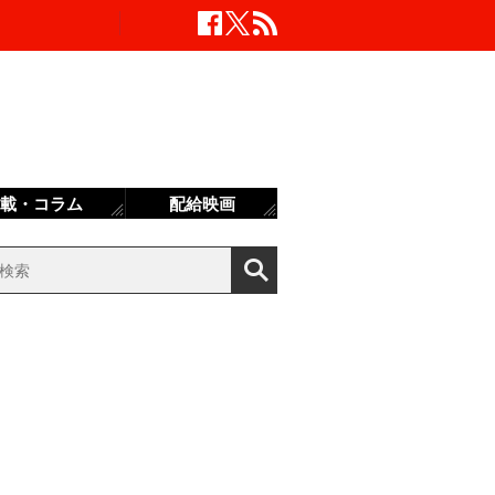
載・コラム
配給映画