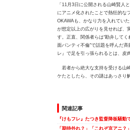
「11月3日に公開される山崎賢人
にアニメ化されたことで熱狂的なフ
OKAWAも、かなり力を入れてい
が想定以上の広がりを見せれば、
す。正直、関係者らは“勘弁してく
面パンティ不倫”で話題を呼んだ
レ』で足を引っ張られるとは、皮
若者から絶大な支持を受ける山崎
ケたとしたら、その謎はあっさり
関連記事
「期待外れ？」「これぞ京アニ？