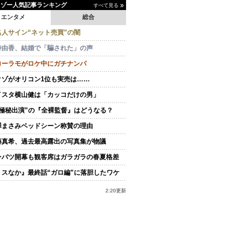
イゾー人気記事ランキング
すべて見る
エンタメ
総合
名人サイン“ネット売買”の闇
持由香、結婚で「騙された」の声
ローラモがロケ中にガチナンパ
クゾがオリコン1位も実売は……
イスタ横山健は「カッコだけの男」
“極秘出演”の『全裸監督』はどうなる？
澤まさみベッドシーン称賛の理由
藤真希、過去最高露出の写真集が物議
ンバツ開幕も観客席はガラガラの春夏格差
ミスなか』最終話“ガロ編”に落胆したワケ
2:20更新