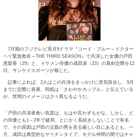
7月期のフジテレビ系月9ドラマ『コード・ブルー～ドクター
ヘリ緊急救命～THE THIRD SEASON』で共演した女優の戸田
恵梨香（29）と、イケメン俳優の成田凌（23）の真剣交際を12
日、サンケイスポーツが報じた。
記事によれば、2人はこの共演をきっかけに意気投合し、9月
までに交際に発展。同紙は「さわやかカップル」と伝えている
が、世間のイメージは少々異なるようだ。
「戸田の共演者食い気質は、もはや言わずもがな。しかし、ど
の俳優とも1～2年で破局。とにかく長続きしないことで有名
で、その原因は戸田の父親の男を見る厳しい目にあるとも。一
方、成田は典型的なヤリチンタイプ。モデル仲間の間ではチャ