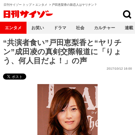
日刊サイゾー トップ
>
エンタメ
>
戸田恵梨香の新恋人はヤリチン？
日刊サイゾー
エンタメ
お笑い
ドラマ
社会
カルチャー
連載
“共演者食い”戸田恵梨香と“ヤリチ
ン”成田凌の真剣交際報道に「りょ
う、何人目だよ！」の声
2017/10/12 16:00