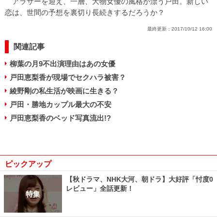
アラサーを迎え、一層、大物女優の風格が漂う戸田。新しい
恋は、世間の予想を裏切り長続きするだろうか？
最終更新：
2017/10/12 16:00
関連記事
柳葉の月9不出演理由はあの女優
戸田恵梨香が現場でセクハラ被害？
綾野剛の私生活が映画に生きる？
戸田・勝地カップル最大の不安
戸田恵梨香のベッド写真流出!?
ピックアップ
【秋ドラマ、NHK大河、朝ドラ】大好評「忖度0
レビュー」全話更新！
特集