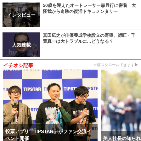
50歳を迎えたオートレーサー森且行に密着 大
怪我から奇跡の復活ドキュメンタリー
インタビュー
真田広之が俳優養成学校設立の野望、師匠・千
葉真一は大トラブルに…どうなる？
人気連載
イチオシ記事
※横スクロールできます▶
投票アプリ「TIPSTAR」がファン交流イ
ベント開催
美人社長の知られ