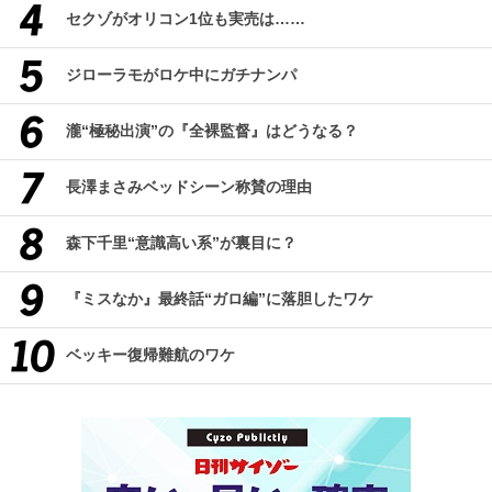
セクゾがオリコン1位も実売は……
ジローラモがロケ中にガチナンパ
瀧“極秘出演”の『全裸監督』はどうなる？
長澤まさみベッドシーン称賛の理由
森下千里“意識高い系”が裏目に？
『ミスなか』最終話“ガロ編”に落胆したワケ
ベッキー復帰難航のワケ