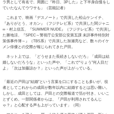
ラ男として有名で、周囲に『昨日、3Pした』と下半身自慢をし
ていたなんてウワサも」（芸能記者）
これまで、映画『デスノート』で共演した松山ケンイチ、
『ありがとう、オカン』（フジテレビ系）で共演した関ジャニ
∞・村上信五、『SUMMER NUDE』（フジテレビ系）で共演し
た勝地涼、『SPEC～警視庁公安部公安第五課 未詳事件特別対
策係事件簿～』（TBS系）で共演した加瀬亮など、数々のイケ
メン俳優との交際が報じられてきた戸田。
ネット上では、「どうせまた長続きしないだろ」「成田は結
婚しないだろうな」といった声や、「これで“りょう”何人目だ
よ」「次は加藤諒か？」といった声が上がっている。
「最近の戸田は“結婚”という言葉を口にすることも多いが、役
者としてこれからの成田が数年以内に結婚するとは思い難い。
しかし、成田としては、戸田との交際報道で箔が付き、いいこ
とずくめ。一部関係者からは、『戸田が利用されてるんじ
ゃ？』と心配する声も上がっています」（同）