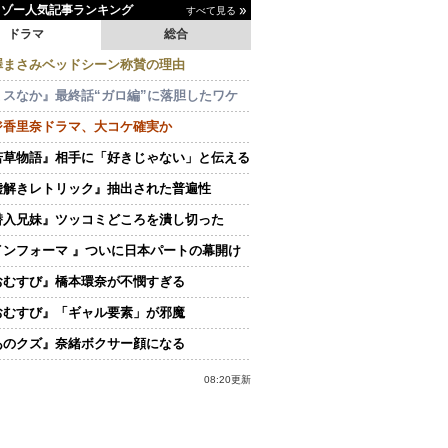
イゾー人気記事ランキング
すべて見る
ドラマ
総合
澤まさみベッドシーン称賛の理由
ミスなか』最終話“ガロ編”に落胆したワケ
ジ香里奈ドラマ、大コケ確実か
若草物語』相手に「好きじゃない」と伝える
嘘解きレトリック』抽出された普遍性
潜入兄妹』ツッコミどころを潰し切った
インフォーマ 』ついに日本パートの幕開け
おむすび』橋本環奈が不憫すぎる
おむすび』「ギャル要素」が邪魔
あのクズ』奈緒ボクサー顔になる
08:20更新