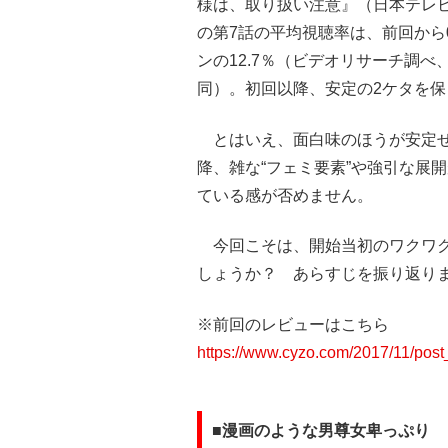
様は、取り扱い注意』（日本テレビ
の第7話の平均視聴率は、前回から0
ンの12.7％（ビデオリサーチ調べ
同）。初回以降、安定の2ケタを保
とはいえ、面白味のほうが安定せ
降、雑な“フェミ要素”や強引な展
ている感が否めません。
今回こそは、開始当初のワクワク
しょうか？ あらすじを振り返り
※前回のレビューはこちら
https://www.cyzo.com/2017/11/pos
■漫画のような男尊女卑っぷり