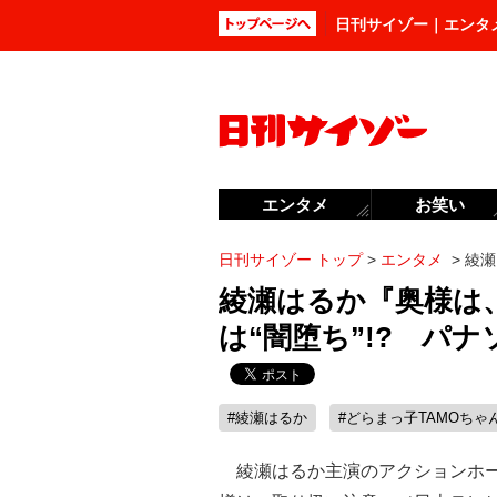
日刊サイゾー｜エンタ
エンタメ
お笑い
日刊サイゾー トップ
>
エンタメ
>
綾瀬
綾瀬はるか『奥様は
は“闇堕ち”!? パ
#綾瀬はるか
#どらまっ子TAMOちゃ
綾瀬はるか主演のアクションホー