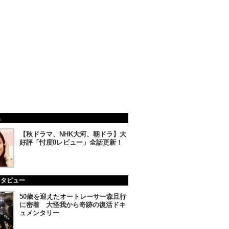
集
【秋ドラマ、NHK大河、朝ドラ】大
好評「忖度0レビュー」全話更新！
ンタビュー
50歳を迎えたオートレーサー森且行
に密着 大怪我から奇跡の復活ドキ
ュメンタリー