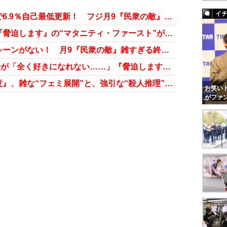
イ
高橋一生の“エロシーン完全消滅”で6.9％自己最低更新！ フジ月9『民衆の敵』がテコ入れか
妊婦・武井咲が気絶しっぱなし！『脅迫します』の“マタニティ・ファースト”が綾野剛超え!!
“唯一の見どころ”高橋一生のエロシーンがない！ 月9『民衆の敵』雑すぎる終わり方に呆気
D・フジオカ＆武井咲演じる主人公が「全く好きになれない……」『脅迫します』5.9％自己最低！
綾瀬はるか『奥様は、取り扱い注意』、雑な“フェミ展開”と、強引な“殺人推理”にがっかり
お笑いト
がファ