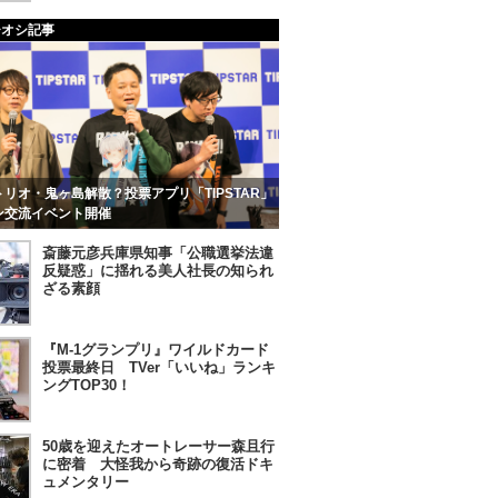
チオシ記事
リオ・鬼ヶ島解散？投票アプリ「TIPSTAR」
ン交流イベント開催
斎藤元彦兵庫県知事「公職選挙法違
反疑惑」に揺れる美人社長の知られ
ざる素顔
『M-1グランプリ』ワイルドカード
投票最終日 TVer「いいね」ランキ
ングTOP30！
50歳を迎えたオートレーサー森且行
に密着 大怪我から奇跡の復活ドキ
ュメンタリー