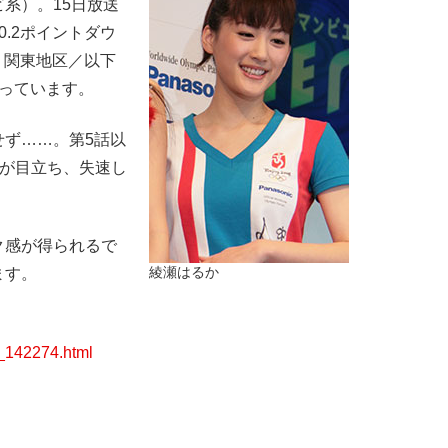
系）。15日放送
.2ポイントダウ
、関東地区／以下
っています。
ず……。第5話以
開が目立ち、失速し
感が得られるで
ます。
綾瀬はるか
t_142274.html