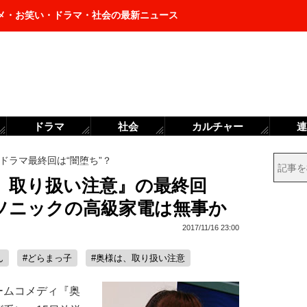
メ・お笑い・ドラマ・社会の最新ニュース
ドラマ
社会
カルチャー
連
ドラマ最終回は“闇堕ち”？
、取り扱い注意』の最終回
ナソニックの高級家電は無事か
2017/11/16 23:00
ん
#どらまっ子
#奥様は、取り扱い注意
ムコメディ『奥