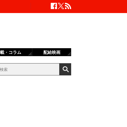
載・コラム
配給映画