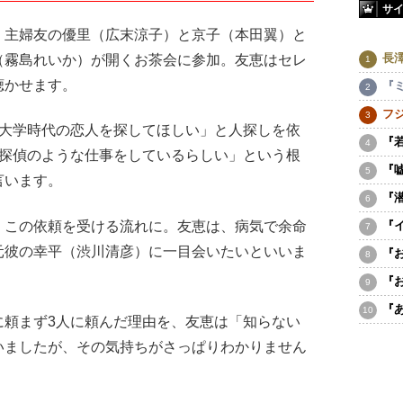
サ
主婦友の優里（広末涼子）と京子（本田翼）と
長
（霧島れいか）が開くお茶会に参加。友恵はセレ
聴かせます。
『
フ
大学時代の恋人を探してほしい」と人探しを依
『
で探偵のような仕事をしているらしい」という根
『
言います。
『
この依頼を受ける流れに。友恵は、病気で余命
『
元彼の幸平（渋川清彦）に一目会いたいといいま
『
『
『
頼まず3人に頼んだ理由を、友恵は「知らない
いましたが、その気持ちがさっぱりわかりません