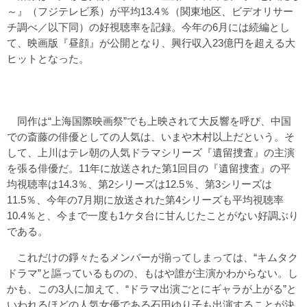
～』（フジテレビ系）が平均13.4％（関東地区、ビデオリサー
チ調べ／以下同）の好視聴率を記録。今年の6月には続編とし
て、映画版『昼顔』が公開となり、興行収入23億円を超える大
ヒットとなった。
同作は“上海国際映画祭”でも上映されて大反響を呼び、中国
での斎藤の俳優としての人気は、いまや木村以上だという。そ
して、上川はテレ朝の人気ドラマシリーズ『遺留捜査』の主演
を張る俳優だ。11年に放送された第1回目の『遺留捜査』の平
均視聴率は14.3％、第2シリーズは12.5％、第3シリーズは
11.5％、今年の7月期に放送された第4シリーズも平均視聴率
10.4％と、今まで一度も1ケタ台に甘んじたことがない好調ぶり
である。
これだけの錚々たるメンバーが揃ってしまっては、“キムタク
ドラマ”と謳っているものの、もはや誰が主演かわからない。し
かも、この3人に加えて、“ドラマ出演ごとにギャラが上がる”と
いわれるほどの人気女優である石田ゆり子も出演することが決