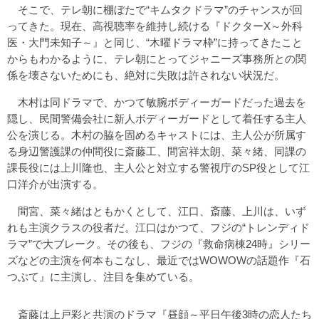
そこで、テレ朝に棚ぼたで“キムタクドラマ”のチャンスが回
ってきた。現在、高視聴率を維持し続ける『ドクターX～外科
医・大門未知子～』と同じ、“木曜ドラマ枠”に持ってきたこと
からもわかるように、テレ朝にとってジャニーズ事務所との関
係を壊さないためにも、絶対に失敗は許されない状況だ。
木村は同ドラマで、かつて敏腕ボディーガードだった過去を
隠し、民間警備会社に新人ボディーガードとして着任する主人
公を演じる。木村の脇を固めるキャストには、主人公が所属す
る身辺警護課の仲間役に斎藤工、間宮祥太朗、菜々緒、同課の
課長役には上川隆也、主人公と対立する警視庁のSP役として江
口洋介が出演する。
間宮、菜々緒はともかくとして、江口、斎藤、上川は、いず
れも主演クラスの役者だ。江口はかつて、フジの“トレンディド
ラマ”で大ブレーク。その後も、フジの『救命病棟24時』シリー
ズなどの主演を何本もこなし、最近ではWOWOWの話題作『石
つぶて』に主演し、注目を集めている。
斎藤は上戸彩と共演のドラマ『昼顔～平日午後3時の恋人たち