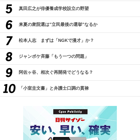
真田広之が俳優養成学校設立の野望
来夏の衆院選は”立民最後の選挙”なるか
松本人志 まずは「NGKで漫才」か？
ジャンポケ斉藤「もう一つの問題」
阿佐ヶ谷、相次ぐ再開発でどうなる？
「小室圭文書」と弁護士口調の貫禄