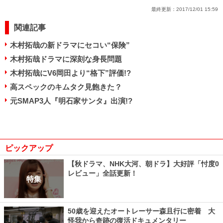
最終更新：
2017/12/01 15:59
関連記事
木村拓哉の新ドラマにセコい“保険”
木村拓哉ドラマに深刻な身長問題
木村拓哉にV6岡田より“格下”評価!?
高スペックのキムタク見飽きた？
元SMAP3人『明石家サンタ』出演!?
ピックアップ
【秋ドラマ、NHK大河、朝ドラ】大好評「忖度0
レビュー」全話更新！
特集
50歳を迎えたオートレーサー森且行に密着 大
怪我から奇跡の復活ドキュメンタリー