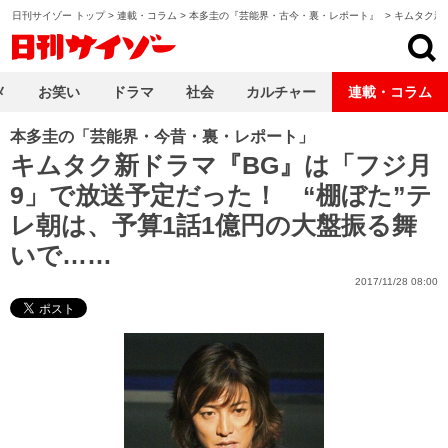
日刊サイゾー トップ
>
連載・コラム
>
本多圭の『芸能界・古今・裏・レポート』
>
キムタク新ド
日刊サイゾー
メ
お笑い
ドラマ
社会
カルチャー
連載・コラム
本多圭の「芸能界・今昔・裏・レポート」
キムタク新ドラマ『BG』は「フジ月
9」で放送予定だった！ “棚ぼた”テ
レ朝は、予算1話1億円の大盤振る舞
いで……
2017/11/28 08:00