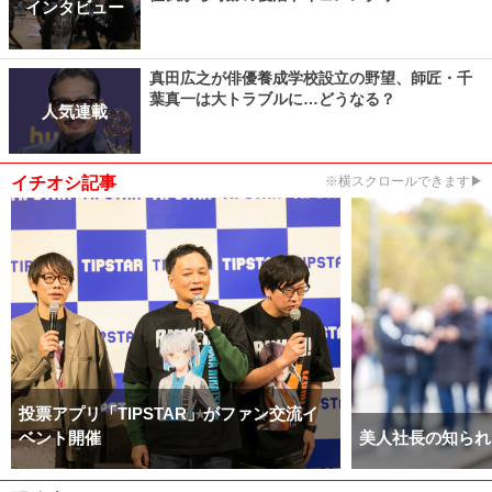
インタビュー
真田広之が俳優養成学校設立の野望、師匠・千
葉真一は大トラブルに…どうなる？
人気連載
イチオシ記事
※横スクロールできます▶
投票アプリ「TIPSTAR」がファン交流イ
ベント開催
美人社長の知られ