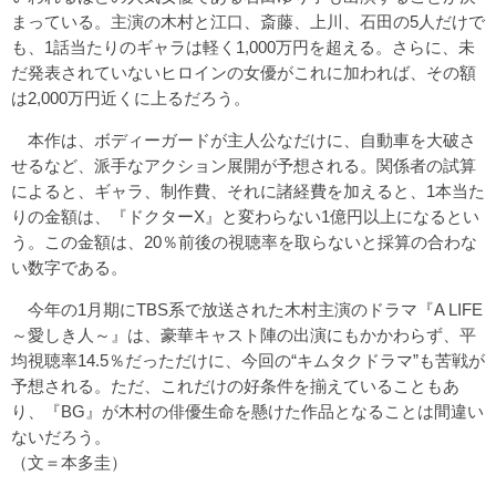
まっている。主演の木村と江口、斎藤、上川、石田の5人だけで
も、1話当たりのギャラは軽く1,000万円を超える。さらに、未
だ発表されていないヒロインの女優がこれに加われば、その額
は2,000万円近くに上るだろう。
本作は、ボディーガードが主人公なだけに、自動車を大破さ
せるなど、派手なアクション展開が予想される。関係者の試算
によると、ギャラ、制作費、それに諸経費を加えると、1本当た
りの金額は、『ドクターX』と変わらない1億円以上になるとい
う。この金額は、20％前後の視聴率を取らないと採算の合わな
い数字である。
今年の1月期にTBS系で放送された木村主演のドラマ『A LIFE
～愛しき人～』は、豪華キャスト陣の出演にもかかわらず、平
均視聴率14.5％だっただけに、今回の“キムタクドラマ”も苦戦が
予想される。ただ、これだけの好条件を揃えていることもあ
り、『BG』が木村の俳優生命を懸けた作品となることは間違い
ないだろう。
（文＝本多圭）