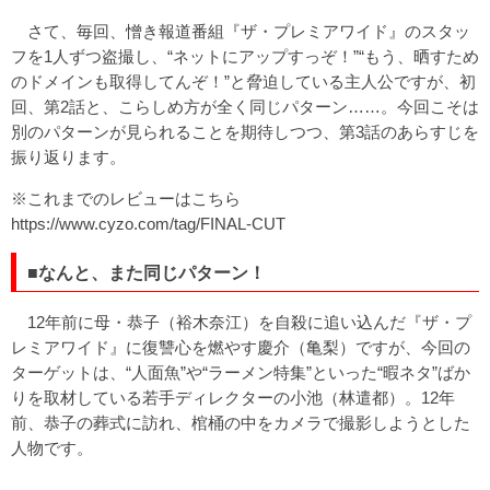
さて、毎回、憎き報道番組『ザ・プレミアワイド』のスタッ
フを1人ずつ盗撮し、“ネットにアップすっぞ！”“もう、晒すため
のドメインも取得してんぞ！”と脅迫している主人公ですが、初
回、第2話と、こらしめ方が全く同じパターン……。今回こそは
別のパターンが見られることを期待しつつ、第3話のあらすじを
振り返ります。
※これまでのレビューはこちら
https://www.cyzo.com/tag/FINAL-CUT
■なんと、また同じパターン！
12年前に母・恭子（裕木奈江）を自殺に追い込んだ『ザ・プ
レミアワイド』に復讐心を燃やす慶介（亀梨）ですが、今回の
ターゲットは、“人面魚”や“ラーメン特集”といった“暇ネタ”ばか
りを取材している若手ディレクターの小池（林遣都）。12年
前、恭子の葬式に訪れ、棺桶の中をカメラで撮影しようとした
人物です。