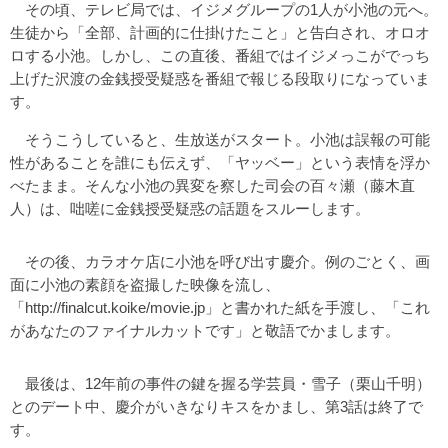
その頃、テレビ局では、イジメグループの1人が小池の元へ。
生徒から「全部、計画的に仕掛けたこと」と告白され、オロオ
ロする小池。しかし、この直後、番組ではイジメっこがでっち
上げた沢渡の金銭授受疑惑を番組で報じる段取りになっていま
す。
そうこうしていると、生放送がスタート。小池は誤報の可能
性があることを誰にも伝えず、「ヤッベー」という表情を浮か
べたまま。そんな小池の異変を察した司会の百々瀬（藤木直
人）は、咄嗟に金銭授受疑惑の話題をスルーします。
その後、カラオケ店に小池を呼び出す慶介。例のごとく、画
面に小池の素顔を盗撮した映像を流し、
「http://finalcut.koike/movie.jp」と書かれた紙を手渡し、「これ
があなたのファイナルカットです」と敬語でかまします。
最後は、12年前の事件の鍵を握る学芸員・雪子（栗山千明）
とのデート中、慶介がいきなりキスをかまし、第3話は終了で
す。