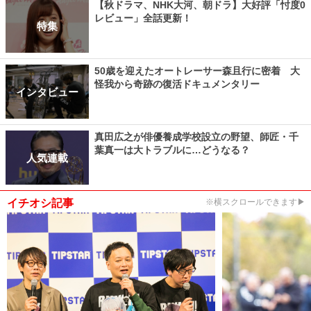
【秋ドラマ、NHK大河、朝ドラ】大好評「忖度0
レビュー」全話更新！
特集
50歳を迎えたオートレーサー森且行に密着 大
怪我から奇跡の復活ドキュメンタリー
インタビュー
真田広之が俳優養成学校設立の野望、師匠・千
葉真一は大トラブルに…どうなる？
人気連載
イチオシ記事
※横スクロールできます▶