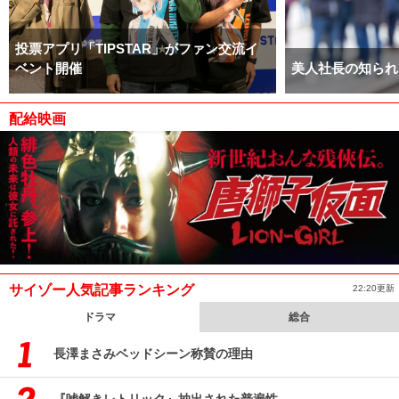
投票アプリ「TIPSTAR」がファン交流イ
ベント開催
美人社長の知られ
配給映画
サイゾー人気記事ランキング
22:20更新
ドラマ
総合
長澤まさみベッドシーン称賛の理由