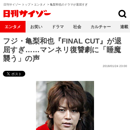
日刊サイゾー トップ
>
エンタメ
>
亀梨和也のドラマが退屈すぎ
日刊サイゾー
エンタメ
お笑い
ドラマ
社会
カルチャー
連載
フジ・亀梨和也『FINAL CUT』が退
屈すぎ……マンネリ復讐劇に「睡魔
襲う」の声
2018/01/24 23:00