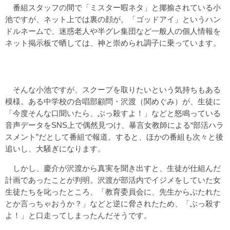
番組スタッフの間で「ミスター暇ネタ」と揶揄されている小
池ですが、ネット上では裏の顔が。「ゴッドアイ」というハン
ドルネームで、迷惑老人や半グレ集団など一般人の個人情報を
ネット掲示板で晒しては、神と崇められ調子に乗っています。
そんな小池ですが、スクープを取りたいという気持ちもある
模様。ある中学校の合唱部顧問・沢渡（関めぐみ）が、生徒に
「今度そんな口聞いたら、ぶっ殺すよ！」などと怒鳴っている
音声データをSNS上で偶然見つけ、暴言女教師による“部活ハラ
スメント”だとして番組で報道。すると、ほかの番組も次々と後
追いし、大騒ぎになります。
しかし、慶介が沢渡から真実を聞き出すと、生徒が仕組んだ
計画であったことが判明。沢渡が部活内でイジメをしていた女
生徒たちを叱ったところ、「教育委員会に、先生からぶたれた
とか言っちゃおうか？」などと逆に脅されたため、「ぶっ殺す
よ！」と口走ってしまったんだそうです。