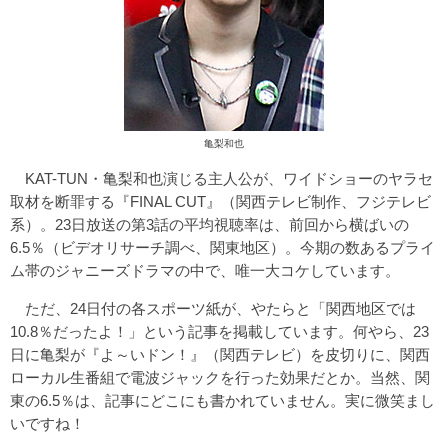
亀梨和也
KAT-TUN・亀梨和也演じる主人公が、ワイドショーのヤラセ
取材を断罪する『FINAL CUT』（関西テレビ制作、フジテレビ
系）。23日放送の第3話の平均視聴率は、前回から横ばいの
6.5％（ビデオリサーチ調べ、関東地区）。今期の数あるプライ
ム帯のジャニーズドラマの中で、唯一大コケしています。
ただ、24日付の各スポーツ紙が、やたらと「関西地区では
10.8％だったよ！」という記事を掲載しています。何やら、23
日に亀梨が『よ～いドン！』（関西テレビ）を皮切りに、関西
ローカル生番組で電波ジャックを行った効果だとか。当然、関
東の6.5％は、記事にどこにも書かれていません。実に微笑まし
いですね！