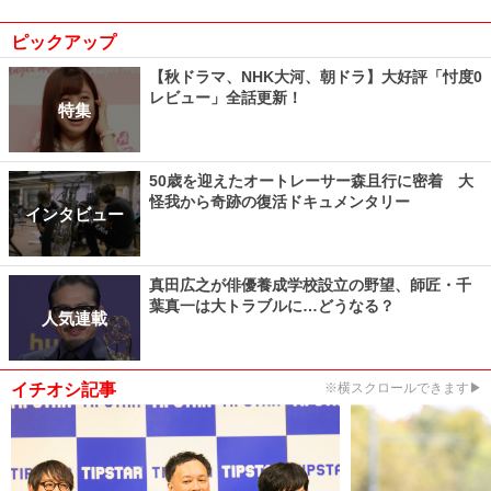
ピックアップ
【秋ドラマ、NHK大河、朝ドラ】大好評「忖度0
レビュー」全話更新！
特集
50歳を迎えたオートレーサー森且行に密着 大
怪我から奇跡の復活ドキュメンタリー
インタビュー
真田広之が俳優養成学校設立の野望、師匠・千
葉真一は大トラブルに…どうなる？
人気連載
イチオシ記事
※横スクロールできます▶