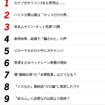
セクゾがオリコン1位も実売は……
ハイスタ横山健は「カッコだけの男」
有名人サイン“ネット売買”の闇
倉持由香、結婚で「騙された」の声
ジローラモがロケ中にガチナンパ
長澤まさみベッドシーン称賛の理由
瀧“極秘出演”の『全裸監督』はどうなる？
『ミスなか』最終話“ガロ編”に落胆したワケ
『金カム』に必要なのは顔より筋肉？