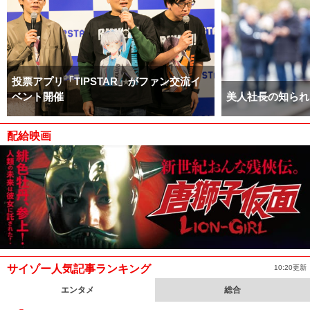
投票アプリ「TIPSTAR」がファン交流イ
ベント開催
美人社長の知られ
配給映画
サイゾー人気記事ランキング
10:20更新
エンタメ
総合