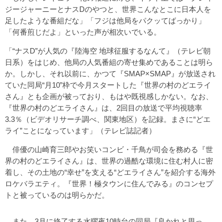
ジージャーニーとナスDのやつと、世界こんなとこに日本人を
足したような番組だな」「フジは他局をパクッてばっかり」
「何番煎じだよ」といった声が相次いでいる。
「“ナスD”が人気の『陸海空 地球征服するなんて』（テレビ朝
日系）をはじめ、他局の人気番組の寄せ集めであることは明ら
か。しかし、それ以前に、かつて『SMAP×SMAP』が放送され
ていた同局“月10”枠で今月スタートした『世界の村のどエライ
さん』とも企画が被っており、もはや既視感しかない。なお、
『世界の村のどエライさん』は、2回目の放送で平均視聴率
3.3％（ビデオリサーチ調べ、関東地区）を記録。まさに“どエ
ライ”ことになっています」（テレビ誌記者）
俳優の山崎育三郎やお笑いコンビ・千鳥が司会を務める『世
界の村のどエライさん』は、世界の過酷な環境に住む村人に密
着し、その土地の“幸せ”を支える“どエライさん”を紹介する海外
ロケバラエティ。『世界！極タウンに住んでみる』のコンセプ
トと被っているのは明らかだ。
また、3月に終了する水曜夜10時台の同局『良かれと思っ