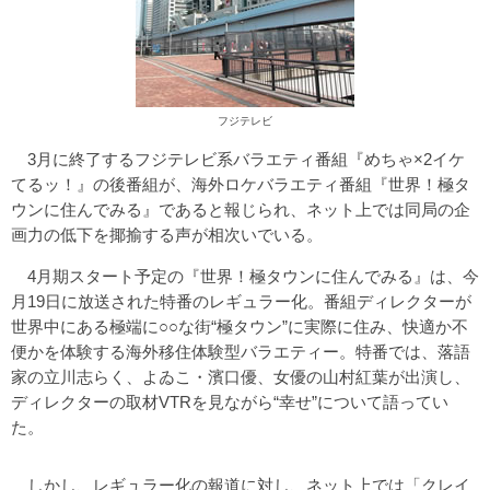
フジテレビ
3月に終了するフジテレビ系バラエティ番組『めちゃ×2イケ
てるッ！』の後番組が、海外ロケバラエティ番組『世界！極タ
ウンに住んでみる』であると報じられ、ネット上では同局の企
画力の低下を揶揄する声が相次いでいる。
4月期スタート予定の『世界！極タウンに住んでみる』は、今
月19日に放送された特番のレギュラー化。番組ディレクターが
世界中にある極端に○○な街“極タウン”に実際に住み、快適か不
便かを体験する海外移住体験型バラエティー。特番では、落語
家の立川志らく、よゐこ・濱口優、女優の山村紅葉が出演し、
ディレクターの取材VTRを見ながら“幸せ”について語ってい
た。
しかし、レギュラー化の報道に対し、ネット上では「クレイ