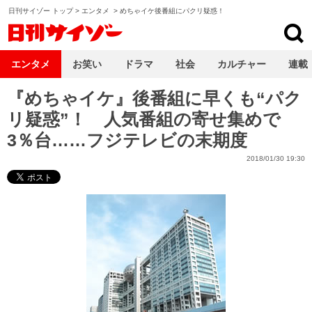
日刊サイゾー トップ
>
エンタメ
>
めちゃイケ後番組にパクリ疑惑！
日刊サイゾー
エンタメ
お笑い
ドラマ
社会
カルチャー
連載
『めちゃイケ』後番組に早くも“パク
リ疑惑”！ 人気番組の寄せ集めで
3％台……フジテレビの末期度
2018/01/30 19:30