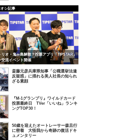
チオシ記事
リオ・鬼ヶ島解散？投票アプリ「TIPSTAR」
ン交流イベント開催
斎藤元彦兵庫県知事「公職選挙法違
反疑惑」に揺れる美人社長の知られ
ざる素顔
『M-1グランプリ』ワイルドカード
投票最終日 TVer「いいね」ランキ
ングTOP30！
50歳を迎えたオートレーサー森且行
に密着 大怪我から奇跡の復活ドキ
ュメンタリー