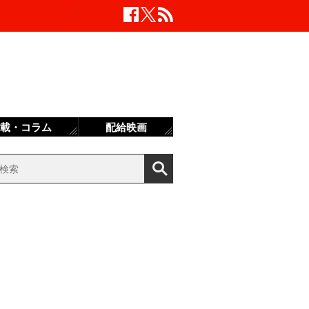
載・コラム
配給映画