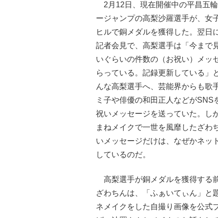
2月12日、現在開催中の平昌五
ージャンプの高梨沙羅選手が、女
ヒルで銅メダルを獲得した。翌日
記者会見で、高梨選手は「今まで
いぐらいの件数の（お祝い）メッ
らっている。記録更新している」
んな高梨選手へ、芸能界からも歌
ミ子や俳優の和田正人などがSNS
祝いメッセージを送っていた。し
まねメイクで一世を風靡したざわ
いメッセージだけは、なぜかネッ
しているのだ。
高梨選手が銅メダルを獲得する前
ざわちんは、「ふぁいてぃん」と
ネメイクをした自撮り画像を公式ブ