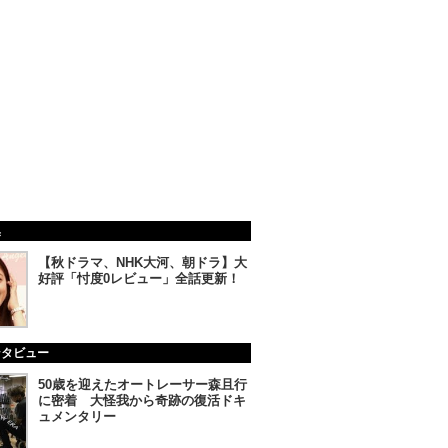
集
【秋ドラマ、NHK大河、朝ドラ】大
好評「忖度0レビュー」全話更新！
ンタビュー
50歳を迎えたオートレーサー森且行
に密着 大怪我から奇跡の復活ドキ
ュメンタリー