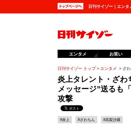
日刊サイゾー｜エンタ
エンタメ
お笑い
日刊サイゾー トップ
>
エンタメ
>
ざわ
炎上タレント・ざわ
メッセージ”送るも
攻撃
#炎上
#ざわちん
#高梨沙羅