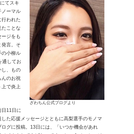
輪にてスキ
子ノーマル
に行われた
見たことな
セージをも
と発言。そ
手の小柳ル
を通してお
かし、もの
ちんのお祝
ト上で炎上
ざわちん公式ブログより
日11日に
題した応援メッセージとともに高梨選手のモノマ
ログに投稿。13日には、「いつか機会があれ