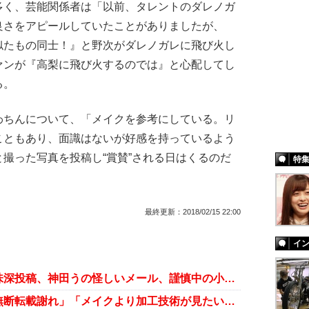
く、芸能関係者は「以前、タレントのダレノガ
良さをアピールしていたことがありましたが、
似たもの同士！』と野次がダレノガレに飛び火し
ァンが『高梨に飛び火するのでは』と心配してし
る。
ちんについて、「メイクを参考にしている。リ
こともあり、面識はないが好感を持っているよう
撮った写真を投稿し“賞賛”される日はくるのだ
特
最終更新：
2018/02/15 22:00
イ
消えた辻希美の子犬、ざわちん意味深投稿、神田うの怪しいメール、謹慎中の小出恵介が酒か……週末芸能ニュース雑話
ざわちんの動画が激荒れ！「まず無断転載謝れ」「メイクより加工技術が見たい」“YouTuber宣言”撤回か？