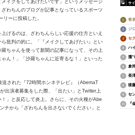
てメイクをしてあげたいです」というメッセージ
サ
、ざわちんのブログが記事となっているスポーツ
ストーリーに投稿した。
有
ジ
上げるのは、ざわちんらしい応援の仕方といえ
セ
から批判の的に。「『メイクしてあげたい』とい
ハ
沙羅ちゃんを使って新聞の記事になって、その上
瀧
じゃん！」「沙羅ちゃんに近寄るな！」といった
倉
長
送された『72時間ホンネテレビ』（AbemaT
後
出演者募集をした際、「出たい」とTwitter上
セ
！」と反応して炎上。さらに、その火種がAbe
『
移り、アンチから「ざわちんを出さないでください」と