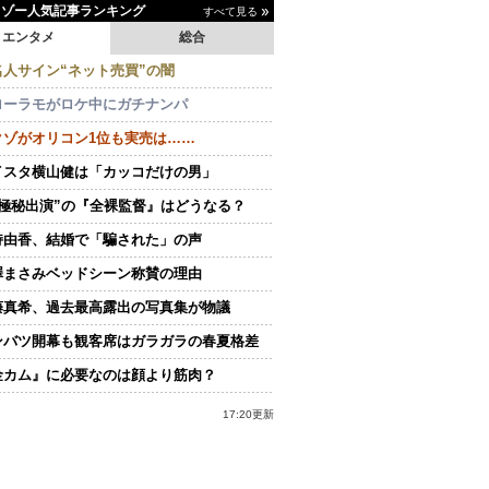
イゾー人気記事ランキング
すべて見る
エンタメ
総合
名人サイン“ネット売買”の闇
ローラモがロケ中にガチナンパ
クゾがオリコン1位も実売は……
イスタ横山健は「カッコだけの男」
“極秘出演”の『全裸監督』はどうなる？
持由香、結婚で「騙された」の声
澤まさみベッドシーン称賛の理由
藤真希、過去最高露出の写真集が物議
ンバツ開幕も観客席はガラガラの春夏格差
金カム』に必要なのは顔より筋肉？
17:20更新