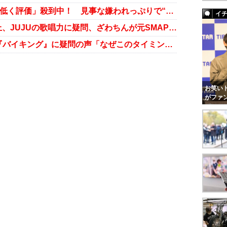
ざわちんがYouTuberデビューも「低く評価」殺到中！ 見事な嫌われっぷりで“スポンサー降板危機”
イ
「テレ朝に内定!?」ミス青学が炎上、JUJUの歌唱力に疑問、ざわちんが元SMAPに当て付けか……週末芸能ニュース雑話
“疑惑のデパート”ざわちん推しの『バイキング』に疑問の声「なぜこのタイミングで……」
お笑いト
がファ