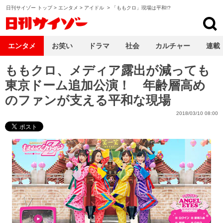
日刊サイゾー トップ
>
エンタメ
>
アイドル
>
「ももクロ」現場は平和!?
日刊サイゾー
エンタメ
お笑い
ドラマ
社会
カルチャー
連載
ももクロ、メディア露出が減っても
東京ドーム追加公演！ 年齢層高め
のファンが支える平和な現場
2018/03/10 08:00