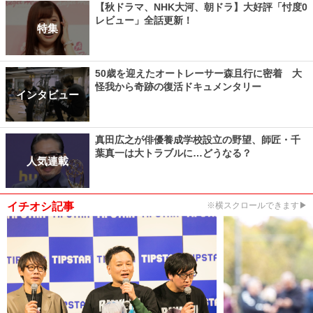
【秋ドラマ、NHK大河、朝ドラ】大好評「忖度0
レビュー」全話更新！
特集
50歳を迎えたオートレーサー森且行に密着 大
怪我から奇跡の復活ドキュメンタリー
インタビュー
真田広之が俳優養成学校設立の野望、師匠・千
葉真一は大トラブルに…どうなる？
人気連載
イチオシ記事
※横スクロールできます▶