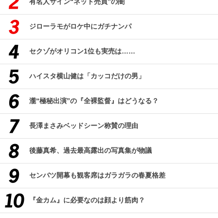
有名人サイン“ネット売買”の闇
ジローラモがロケ中にガチナンパ
セクゾがオリコン1位も実売は……
ハイスタ横山健は「カッコだけの男」
瀧“極秘出演”の『全裸監督』はどうなる？
長澤まさみベッドシーン称賛の理由
後藤真希、過去最高露出の写真集が物議
センバツ開幕も観客席はガラガラの春夏格差
『金カム』に必要なのは顔より筋肉？