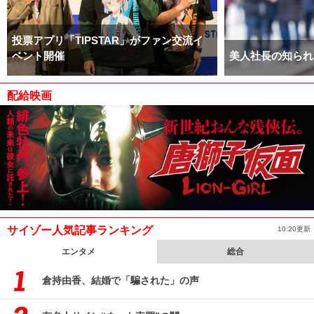
投票アプリ「TIPSTAR」がファン交流イ
ベント開催
美人社長の知られ
配給映画
サイゾー人気記事ランキング
10:20更新
エンタメ
総合
倉持由香、結婚で「騙された」の声