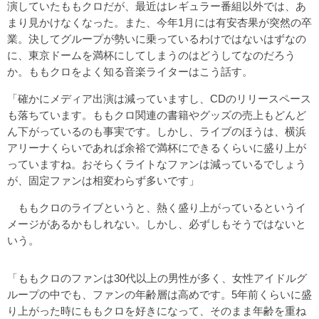
演していたももクロだが、最近はレギュラー番組以外では、あ
まり見かけなくなった。また、今年1月には有安杏果が突然の卒
業。決してグループが勢いに乗っているわけではないはずなの
に、東京ドームを満杯にしてしまうのはどうしてなのだろう
か。ももクロをよく知る音楽ライターはこう話す。
「確かにメディア出演は減っていますし、CDのリリースペース
も落ちています。ももクロ関連の書籍やグッズの売上もどんど
ん下がっているのも事実です。しかし、ライブのほうは、横浜
アリーナくらいであれば余裕で満杯にできるくらいに盛り上が
っていますね。おそらくライトなファンは減っているでしょう
が、固定ファンは相変わらず多いです」
ももクロのライブというと、熱く盛り上がっているというイ
メージがあるかもしれない。しかし、必ずしもそうではないと
いう。
「ももクロのファンは30代以上の男性が多く、女性アイドルグ
ループの中でも、ファンの年齢層は高めです。5年前くらいに盛
り上がった時にももクロを好きになって、そのまま年齢を重ね