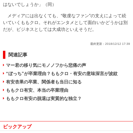
はないでしょうか」（同）
メディアには出なくても、“敬虔なファン”の支えによって続
いていくももクロ。それがエンタメとして面白いかどうかは別
だが、ビジネスとしては大成功といえそうだ。
最終更新：
2018/12/12 17:39
関連記事
マー君の移り気にモノノフから悲痛の声
“ぼっち”が卒業理由？ももクロ・有安の意味深言が波紋
有安杏果の卒業、関係者も当日に知る
ももクロ有安、本当の卒業理由
ももクロ有安の脱退は実質的な独立？
ピックアップ