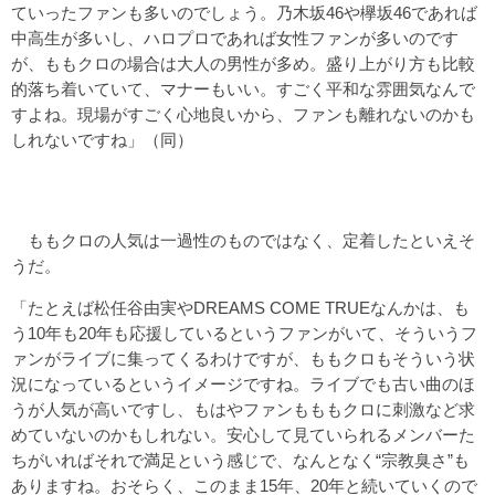
ていったファンも多いのでしょう。乃木坂46や欅坂46であれば
中高生が多いし、ハロプロであれば女性ファンが多いのです
が、ももクロの場合は大人の男性が多め。盛り上がり方も比較
的落ち着いていて、マナーもいい。すごく平和な雰囲気なんで
すよね。現場がすごく心地良いから、ファンも離れないのかも
しれないですね」（同）
ももクロの人気は一過性のものではなく、定着したといえそ
うだ。
「たとえば松任谷由実やDREAMS COME TRUEなんかは、も
う10年も20年も応援しているというファンがいて、そういうフ
ァンがライブに集ってくるわけですが、ももクロもそういう状
況になっているというイメージですね。ライブでも古い曲のほ
うが人気が高いですし、もはやファンもももクロに刺激など求
めていないのかもしれない。安心して見ていられるメンバーた
ちがいればそれで満足という感じで、なんとなく“宗教臭さ”も
ありますね。おそらく、このまま15年、20年と続いていくので