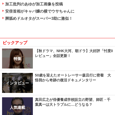
加工批判のあゆが加工画像を投稿
安倍首相がキャバ嬢の横でウサちゃんに
脚舐めドルオタがスーパー3助に激似！
ピックアップ
【秋ドラマ、NHK大河、朝ドラ】大好評「忖度0
レビュー」全話更新！
特集
50歳を迎えたオートレーサー森且行に密着 大
怪我から奇跡の復活ドキュメンタリー
インタビュー
真田広之が俳優養成学校設立の野望、師匠・千
葉真一は大トラブルに…どうなる？
人気連載