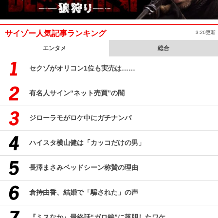
サイゾー人気記事ランキング
3:20更新
エンタメ
総合
セクゾがオリコン1位も実売は……
有名人サイン“ネット売買”の闇
ジローラモがロケ中にガチナンパ
ハイスタ横山健は「カッコだけの男」
長澤まさみベッドシーン称賛の理由
倉持由香、結婚で「騙された」の声
『ミスなか』最終話“ガロ編”に落胆したワケ