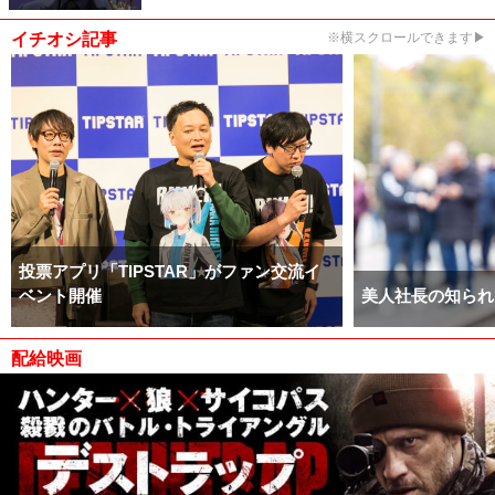
イチオシ記事
※横スクロールできます▶
投票アプリ「TIPSTAR」がファン交流イ
ベント開催
美人社長の知られ
配給映画