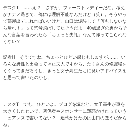
デスクT ……え？ さすが、ファーストレディーだな。考え
がナナメ過ぎて、俺には理解不能なんだけど（笑）。そうやっ
て部屋出てこれればいいけど、山口は泥酔して「何もしないな
ら帰れ！」って怒号飛ばしてたそうだよ。40歳過ぎの男からそ
んな言葉を言われたら「ちょっと失礼」なんて帰ってこられな
くない？
記者H そうですね。ちょっとひどい感じもしますが……。い
ろんな男性と出会ってきた夫人ですから、たくさんの修羅場を
くぐってきだろうし、きっと女子高生たちに良いアドバイスを
と思って書いたのかも。
デスクT でも、ひどいよ。ブログを読むと、女子高生が事を
大きくしたせいで、関係者やスポンサーに迷惑かけたっていう
ニュアンスで書いてない？ 迷惑かけたのは山口のほうだから
ね。