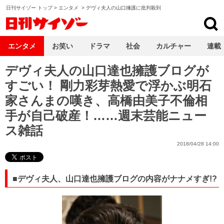
日刊サイゾー トップ
>
エンタメ
>
デヴィ夫人の山口擁護に批判殺到
日刊サイゾー
エンタメ
お笑い
ドラマ
社会
カルチャー
連載
デヴィ夫人の山口達也擁護ブログが
すごい！ 剛力彩芽熱愛で浮かぶ明石
家さんまの嘆き、高橋由美子不倫相
手が自己破産！……週末芸能ニュー
ス雑話
2018/04/28 14:00
■デヴィ夫人、山口達也擁護ブログの内容がナナメすぎ!?