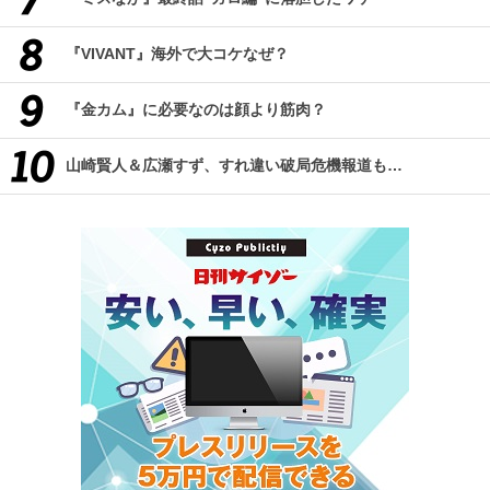
『VIVANT』海外で大コケなぜ？
『金カム』に必要なのは顔より筋肉？
山崎賢人＆広瀬すず、すれ違い破局危機報道も…