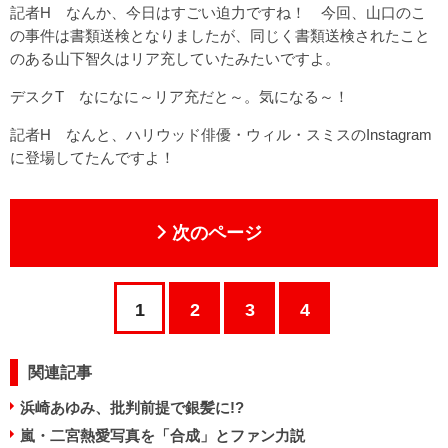
記者H なんか、今日はすごい迫力ですね！ 今回、山口のこ
の事件は書類送検となりましたが、同じく書類送検されたこと
のある山下智久はリア充していたみたいですよ。
デスクT なになに～リア充だと～。気になる～！
記者H なんと、ハリウッド俳優・ウィル・スミスのInstagram
に登場してたんですよ！
次のページ
1
2
3
4
関連記事
浜崎あゆみ、批判前提で銀髪に!?
嵐・二宮熱愛写真を「合成」とファン力説