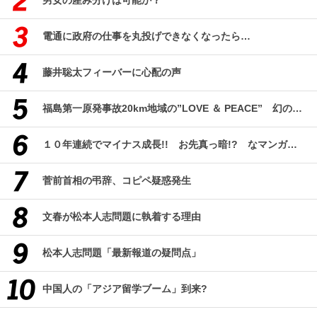
男女の産み分けは可能か？
電通に政府の仕事を丸投げできなくなったら…
藤井聡太フィーバーに心配の声
福島第一原発事故20km地域の”LOVE ＆ PEACE” 幻のコミューン「獏原人村」の現在
１０年連続でマイナス成長!! お先真っ暗!? なマンガ産業研究
菅前首相の弔辞、コピペ疑惑発生
文春が松本人志問題に執着する理由
松本人志問題「最新報道の疑問点」
中国人の「アジア留学ブーム」到来?