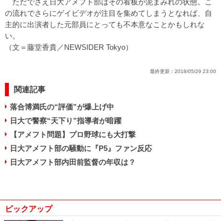
ただでさえ日大アメフト部はその看板が泥まみれの状態。こ
の流れでさらにゲイビデオが注目を集めてしまうとなれば、自
主的に出演者した元部員にとっても不本意なことかもしれな
い。
（文＝藤堂香貴／NEWSIDER Tokyo）
最終更新：
2018/05/29 23:00
関連記事
落合博満氏の“評価”が爆上げ中
日大で警察“天下り”指導者が暗躍
【アメフト問題】プロ野球にも大打撃
日大アメフト部の騒動に『P5』ファン反応
日大アメフト部内田前監督の年収は？
ピックアップ