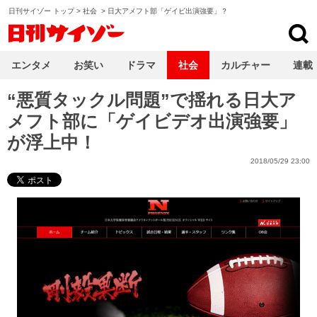
日刊サイゾー トップ
>
社会
>
日大アメフト部「ゲイビ出演強要」？
日刊サイゾー
エンタメ
お笑い
ドラマ
社会
カルチャー
連載
“悪質タックル問題”で揺れる日大ア
メフト部に「ゲイビデオ出演強要」
が浮上中！
2018/05/29 23:00