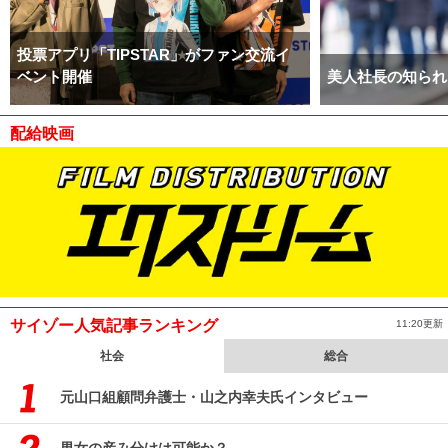
投票アプリ「TIPSTAR」がファン交流イ
ベント開催
美人社長の知られ
配給映画
サイゾー人気記事ランキング
11:20更新
社会
総合
元山口組顧問弁護士・山之内幸夫氏インタビュー