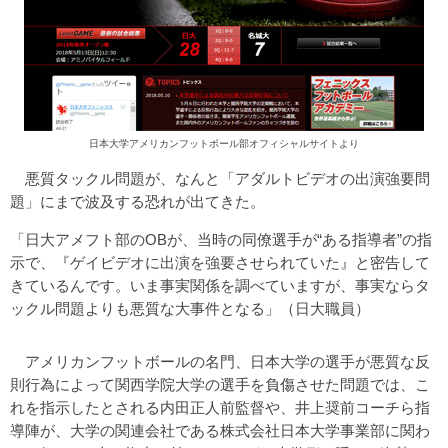
日本大学アメリカンフットボール部オフィシャルサイトより
悪質タックル問題が、なんと「アダルトビデオの出演強要問
題」にまで波及する恐れが出てきた。
「日大アメフト部のOBが、当時の同僚選手が“ある指導者”の指
示で、『ゲイビデオに出演を強要させられていた』と密告して
きているんです。いま事実関係を調べていますが、事実ならタ
ックル問題よりも悪質な大事件となる」（日大職員）
アメリカンフットボールの名門、日本大学の選手が悪質な反
則行為によって関西学院大学の選手を負傷させた問題では、こ
れを指示したとされる内田正人前監督や、井上奨前コーチら指
導陣が、大学の関連会社である株式会社日本大学事業部に関わ