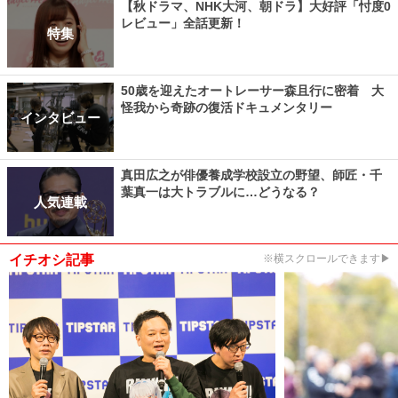
【秋ドラマ、NHK大河、朝ドラ】大好評「忖度0
レビュー」全話更新！
特集
50歳を迎えたオートレーサー森且行に密着 大
怪我から奇跡の復活ドキュメンタリー
インタビュー
真田広之が俳優養成学校設立の野望、師匠・千
葉真一は大トラブルに…どうなる？
人気連載
イチオシ記事
※横スクロールできます▶