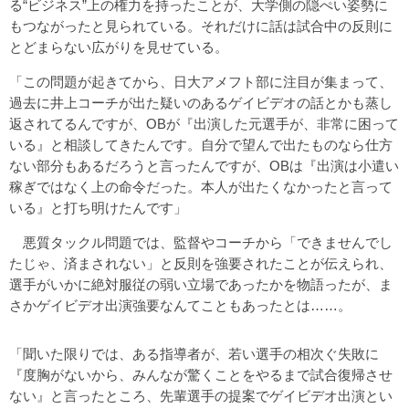
る“ビジネス”上の権力を持ったことが、大学側の隠ぺい姿勢に
もつながったと見られている。それだけに話は試合中の反則に
とどまらない広がりを見せている。
「この問題が起きてから、日大アメフト部に注目が集まって、
過去に井上コーチが出た疑いのあるゲイビデオの話とかも蒸し
返されてるんですが、OBが『出演した元選手が、非常に困って
いる』と相談してきたんです。自分で望んで出たものなら仕方
ない部分もあるだろうと言ったんですが、OBは『出演は小遣い
稼ぎではなく上の命令だった。本人が出たくなかったと言って
いる』と打ち明けたんです」
悪質タックル問題では、監督やコーチから「できませんでし
たじゃ、済まされない」と反則を強要されたことが伝えられ、
選手がいかに絶対服従の弱い立場であったかを物語ったが、ま
さかゲイビデオ出演強要なんてこともあったとは……。
「聞いた限りでは、ある指導者が、若い選手の相次ぐ失敗に
『度胸がないから、みんなが驚くことをやるまで試合復帰させ
ない』と言ったところ、先輩選手の提案でゲイビデオ出演とい