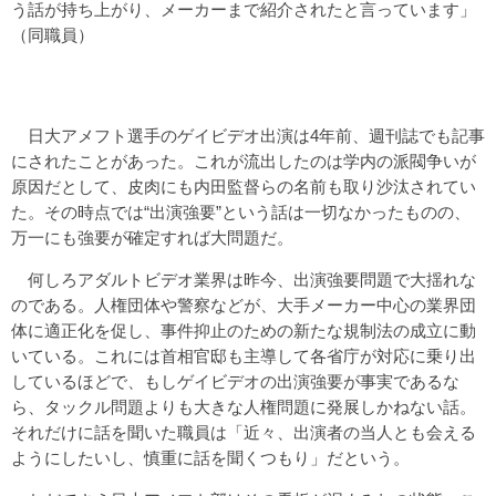
う話が持ち上がり、メーカーまで紹介されたと言っています」
（同職員）
日大アメフト選手のゲイビデオ出演は4年前、週刊誌でも記事
にされたことがあった。これが流出したのは学内の派閥争いが
原因だとして、皮肉にも内田監督らの名前も取り沙汰されてい
た。その時点では“出演強要”という話は一切なかったものの、
万一にも強要が確定すれば大問題だ。
何しろアダルトビデオ業界は昨今、出演強要問題で大揺れな
のである。人権団体や警察などが、大手メーカー中心の業界団
体に適正化を促し、事件抑止のための新たな規制法の成立に動
いている。これには首相官邸も主導して各省庁が対応に乗り出
しているほどで、もしゲイビデオの出演強要が事実であるな
ら、タックル問題よりも大きな人権問題に発展しかねない話。
それだけに話を聞いた職員は「近々、出演者の当人とも会える
ようにしたいし、慎重に話を聞くつもり」だという。