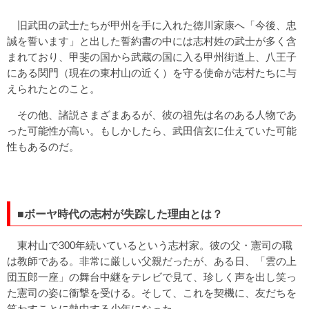
旧武田の武士たちが甲州を手に入れた徳川家康へ「今後、忠
誠を誓います」と出した誓約書の中には志村姓の武士が多く含
まれており、甲斐の国から武蔵の国に入る甲州街道上、八王子
にある関門（現在の東村山の近く）を守る使命が志村たちに与
えられたとのこと。
その他、諸説さまざまあるが、彼の祖先は名のある人物であ
った可能性が高い。もしかしたら、武田信玄に仕えていた可能
性もあるのだ。
■ボーヤ時代の志村が失踪した理由とは？
東村山で300年続いているという志村家。彼の父・憲司の職
は教師である。非常に厳しい父親だったが、ある日、「雲の上
団五郎一座」の舞台中継をテレビで見て、珍しく声を出し笑っ
た憲司の姿に衝撃を受ける。そして、これを契機に、友だちを
笑わすことに熱中する少年になった。