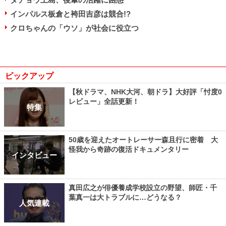
インパルス板倉と袴田吉彦は競合!?
クロちゃんの「ウソ」が社会に役立つ
ピックアップ
【秋ドラマ、NHK大河、朝ドラ】大好評「忖度0
レビュー」全話更新！
特集
50歳を迎えたオートレーサー森且行に密着 大
怪我から奇跡の復活ドキュメンタリー
インタビュー
真田広之が俳優養成学校設立の野望、師匠・千
葉真一は大トラブルに…どうなる？
人気連載