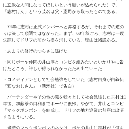
に立派な人間になってほしいという願いが込められた）で、
「志村けん」という芸名は父・憲司から取ったものである。
74年に志村は正式メンバーへと昇格するが、それまでの道の
りは決して順調ではなかった。まず、69年秋ごろ、志村は一度
失踪してドリフの前から姿を消している。理由は諸説ある。
・あまりの修行のつらさに逃げた
・同じボーヤ仲間の井山淳とコンビを組みたいといかりやに告
げたところ、許しが得られなかったため出ていった
・コメディアンとして社会勉強をしていた（志村自身が自叙伝
『変なおじさん』〈新潮社〉で告白）
バーテンダーやその他の職を転々として社会勉強した志村は1
年後、加藤茶の口利きでボーヤに復帰。やがて、井山とコンビ
「マックボンボン」を結成し、ドリフの地方巡業の前座に出演
するようになる。
当時のマックボンボンのネタは、ボケの井山に志村が「何を