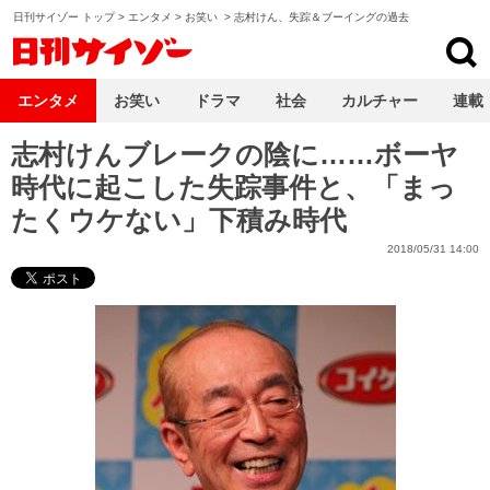
日刊サイゾー トップ
>
エンタメ
>
お笑い
>
志村けん、失踪＆ブーイングの過去
日刊サイゾー
エンタメ
お笑い
ドラマ
社会
カルチャー
連載
志村けんブレークの陰に……ボーヤ
時代に起こした失踪事件と、「まっ
たくウケない」下積み時代
2018/05/31 14:00