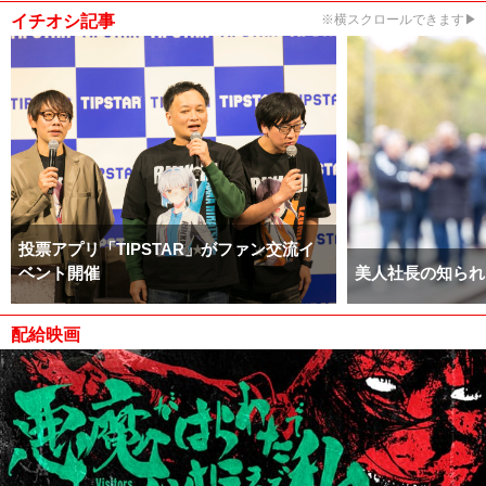
イチオシ記事
※横スクロールできます▶
投票アプリ「TIPSTAR」がファン交流イ
ベント開催
美人社長の知られ
配給映画