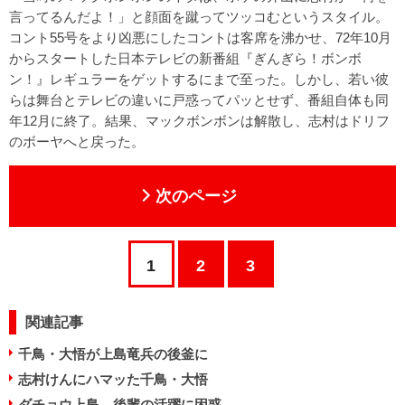
言ってるんだよ！」と顔面を蹴ってツッコむというスタイル。
コント55号をより凶悪にしたコントは客席を沸かせ、72年10月
からスタートした日本テレビの新番組『ぎんぎら！ボンボ
ン！』レギュラーをゲットするにまで至った。しかし、若い彼
らは舞台とテレビの違いに戸惑ってパッとせず、番組自体も同
年12月に終了。結果、マックボンボンは解散し、志村はドリフ
のボーヤへと戻った。
次のページ
1
2
3
関連記事
千鳥・大悟が上島竜兵の後釜に
志村けんにハマッた千鳥・大悟
ダチョウ上島、後輩の活躍に困惑