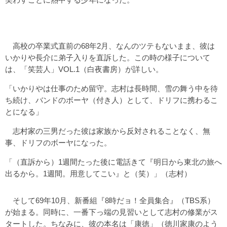
高校の卒業式直前の68年2月、なんのツテもないまま、彼は
いかりや長介に弟子入りを直訴した。この時の様子について
は、「笑芸人」VOL.1（白夜書房）が詳しい。
「いかりやは仕事のため留守。志村は長時間、雪の舞う中を待
ち続け、バンドのボーヤ（付き人）として、ドリフに携わるこ
とになる」
志村家の三男だった彼は家族から反対されることなく、無
事、ドリフのボーヤになった。
「（直訴から）1週間たった後に電話きて『明日から東北の旅へ
出るから。1週間。用意してこい』と（笑）」（志村）
そして69年10月、新番組『8時だョ！全員集合』（TBS系）
が始まる。同時に、一番下っ端の見習いとして志村の修業がス
タートした。ちなみに、彼の本名は「康徳」（徳川家康のよう