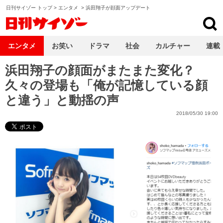
日刊サイゾー トップ
>
エンタメ
>
浜田翔子が顔面アップデート
日刊サイゾー
エンタメ
お笑い
ドラマ
社会
カルチャー
連載
浜田翔子の顔面がまたまた変化？
久々の登場も「俺が記憶している顔
と違う」と動揺の声
2018/05/30 19:00