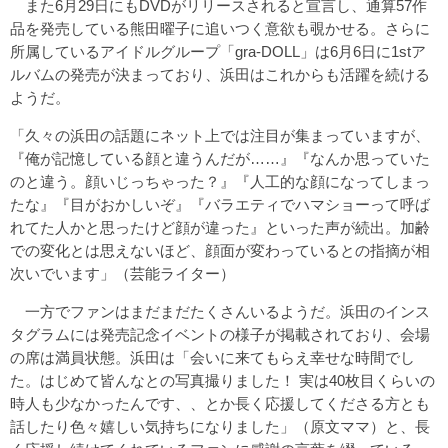
また6月29日にもDVDがリリースされると宣言し、通算57作
品を発売している熊田曜子に追いつく意欲も覗かせる。さらに
所属しているアイドルグループ「gra-DOLL」は6月6日に1stア
ルバムの発売が決まっており、浜田はこれからも活躍を続ける
ようだ。
「久々の浜田の話題にネット上では注目が集まっていますが、
『俺が記憶している顔と違うんだが……』『なんか思っていた
のと違う。顔いじっちゃった？』『人工的な顔になってしまっ
たな』『目がおかしいぞ』『バラエティでハマショーって呼ば
れてた人かと思ったけど顔が違った』といった声が続出。加齢
での変化とは思えないほど、顔面が変わっているとの指摘が相
次いでいます」（芸能ライター）
一方でファンはまだまだたくさんいるようだ。浜田のインス
タグラムには発売記念イベントの様子が掲載されており、会場
の席は満員状態。浜田は「会いに来てもらえ幸せな時間でし
た。はじめて皆んなとの写真撮りました！ 実は40枚目くらいの
時人も少なかったんです、、とか長く応援してくださる方とも
話したり色々嬉しい気持ちになりました」（原文ママ）と、長