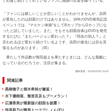
く応援し続けてくれているファンに感謝の言葉を綴っている。
「ファンには嬉しいことか悲しいことかわかりませんが、浜田
が変化したのは顔面だけではありません。16年のDVD発売記念
イベントでは、“マエケン体操”をしてBカップからDカップにな
ったと話していました。また、そもそも顔面自体はDVDを発売
するたびに『またバージョン変わった？』『同名の別人？』と
言われるほど変わり続けているようす。浜田の進化には目を見
張るものがあります」（同）
果たして作品数が熊田超えを果たすときには、どんな風貌に
なっているのだろうか。注目が集まる。
最終更新：
2018/05/30 19:00
関連記事
黒柳徹子と樹木希林が邂逅！
木下優樹菜、整形言及もブーメラン！
広瀬香美が最新版の顔面を披露！
指原莉乃が整形トークでしょんぼり