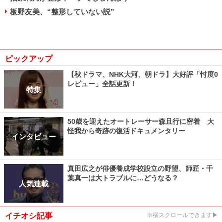
板野友美、“整形していない説”
ピックアップ
【秋ドラマ、NHK大河、朝ドラ】大好評「忖度0
レビュー」全話更新！
特集
50歳を迎えたオートレーサー森且行に密着 大
怪我から奇跡の復活ドキュメンタリー
インタビュー
真田広之が俳優養成学校設立の野望、師匠・千
葉真一は大トラブルに…どうなる？
人気連載
イチオシ記事
※横スクロールできます▶