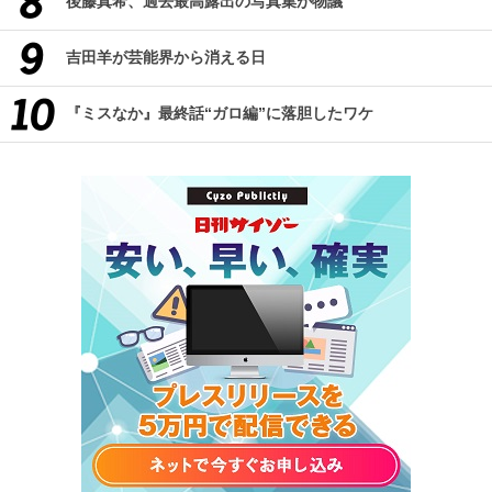
後藤真希、過去最高露出の写真集が物議
吉田羊が芸能界から消える日
『ミスなか』最終話“ガロ編”に落胆したワケ