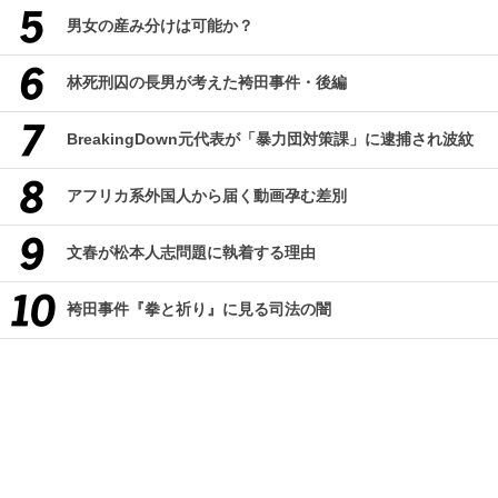
男女の産み分けは可能か？
林死刑囚の長男が考えた袴田事件・後編
BreakingDown元代表が「暴力団対策課」に逮捕され波紋
アフリカ系外国人から届く動画孕む差別
文春が松本人志問題に執着する理由
袴田事件『拳と祈り』に見る司法の闇