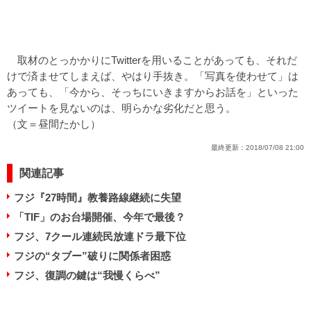
取材のとっかかりにTwitterを用いることがあっても、それだ
けで済ませてしまえば、やはり手抜き。「写真を使わせて」は
あっても、「今から、そっちにいきますからお話を」といった
ツイートを見ないのは、明らかな劣化だと思う。
（文＝昼間たかし）
最終更新：
2018/07/08 21:00
関連記事
フジ『27時間』教養路線継続に失望
「TIF」のお台場開催、今年で最後？
フジ、7クール連続民放連ドラ最下位
フジの“タブー”破りに関係者困惑
フジ、復調の鍵は“我慢くらべ”