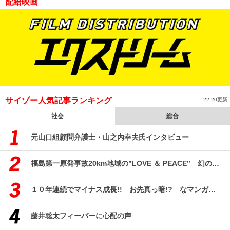
配給映画
サイゾー人気記事ランキング
22:20更新
社会
総合
元山口組顧問弁護士・山之内幸夫氏インタビュー
福島第一原発事故20km地域の”LOVE ＆ PEACE” 幻のコミューン「獏原人村」の現在
１０年連続でマイナス成長!! お先真っ暗!? なマンガ産業研究
藤井聡太フィーバーに心配の声