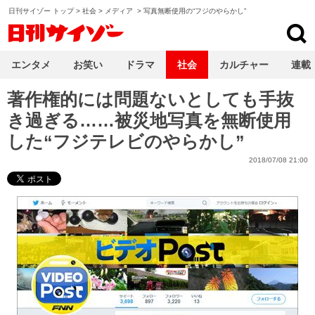
日刊サイゾー トップ
>
社会
>
メディア
>
写真無断使用の“フジのやらかし”
日刊サイゾー
エンタメ
お笑い
ドラマ
社会
カルチャー
連載
著作権的には問題ないとしても手抜
き過ぎる……被災地写真を無断使用
した“フジテレビのやらかし”
2018/07/08 21:00