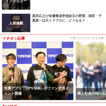
インタビュー
真田広之が俳優養成学校設立の野望、師匠・千
葉真一は大トラブルに…どうなる？
人気連載
イチオシ記事
※横スクロールできます▶
投票アプリ「TIPSTAR」がファン交流イ
ベント開催
美人社長の知られ