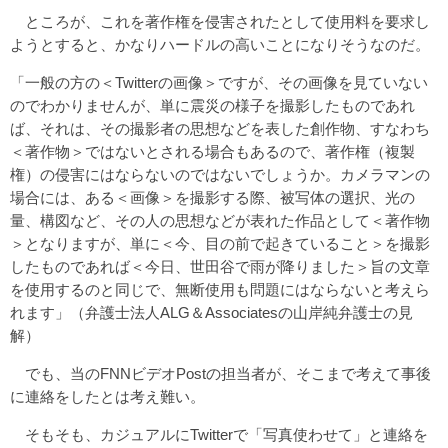
ところが、これを著作権を侵害されたとして使用料を要求し
ようとすると、かなりハードルの高いことになりそうなのだ。
「一般の方の＜Twitterの画像＞ですが、その画像を見ていない
のでわかりませんが、単に震災の様子を撮影したものであれ
ば、それは、その撮影者の思想などを表した創作物、すなわち
＜著作物＞ではないとされる場合もあるので、著作権（複製
権）の侵害にはならないのではないでしょうか。カメラマンの
場合には、ある＜画像＞を撮影する際、被写体の選択、光の
量、構図など、その人の思想などが表れた作品として＜著作物
＞となりますが、単に＜今、目の前で起きていること＞を撮影
したものであれば＜今日、世田谷で雨が降りました＞旨の文章
を使用するのと同じで、無断使用も問題にはならないと考えら
れます」（弁護士法人ALG＆Associatesの山岸純弁護士の見
解）
でも、当のFNNビデオPostの担当者が、そこまで考えて事後
に連絡をしたとは考え難い。
そもそも、カジュアルにTwitterで「写真使わせて」と連絡を