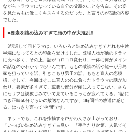
ながらトラウマになっている自分の父親のことを告白。その姿
を見たももは優しくキスをするのだった、と言うのが3話の内容
でした。
■要素を詰め込みすぎて頭の中が大混乱!!
3話通して同ドラマは、いろいろと詰め込みすぎてどれも中途
半端になってるとの印象を受けました。登場人物が他のドラマ
に比べ多く、その上、話がコロコロ変わり、一体に何がメイン
の話なのかわかりづらいんです。ももの破談の話や龍一が月島
家を狙っている話、引きこもり男子の話、ももと直人の恋模
様、そして、今回はそこに直人の心に負ったトラウマの話が加
わり、要素が多すぎて、重要な部分が頭に入ってこない。さら
にセリフは説教じみていて見ているこっちが疲れてくる。1話に
つき正味50分ぐらいの放送なんですが、1時間半の放送に感じ
る。はっきり言って“拷問”です。
ネットでも、これを指摘する声がわんさか上がっており、
「いっぱい詰め込みすぎて古臭い」「手当たり次第、人気でそ
うな話を盛り込んだ感じ。反響小さかった話をそぎ落としてい