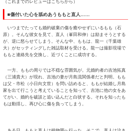
（これまでのレビューは
こちら
から）
■傷付いた心を舐めあうももと直人……
いつまでたっても婚約破棄の傷を癒やせずにいるもも（石
原）。そんな彼女を見て、直人（峯田和伸）は励まそうとする
が、逆に怒らせてしまう。そんな中、ももは、龍一（千葉雄
大）がセッティングした雑誌取材を受ける。龍一は撮影現場で
ももと連絡先を交換し、近づくことに成功する。
一方、ももの周りでは不穏な雰囲気が。元婚約者の吉池拓真
（三浦貴大）が現れ、吉池の妻が月島流関係者だと判明。もも
は父・市松（小日向文世）を問い詰めると、ももが結婚し月島
家を出て行こうと考えていることを知って、吉池に他の女をあ
てがい、婚約を破談と追い込んだと白状する。それを知ったも
もは動揺し、再び心に傷を負ってしまう。
ある日、ももと直人は植物園へ行った。そこで、直人は泣き