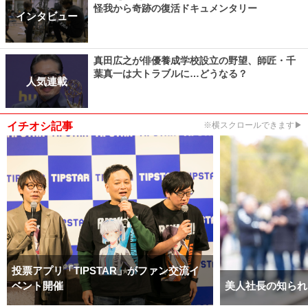
怪我から奇跡の復活ドキュメンタリー
インタビュー
真田広之が俳優養成学校設立の野望、師匠・千
葉真一は大トラブルに…どうなる？
人気連載
イチオシ記事
※横スクロールできます▶
投票アプリ「TIPSTAR」がファン交流イ
ベント開催
美人社長の知られ