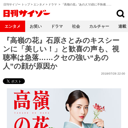
日刊サイゾー トップ
>
エンタメ
>
ドラマ
>
『高嶺の花』“あの人”の顔に不快感……
日刊サイゾー
エンタメ
お笑い
ドラマ
社会
カルチャー
連載
『高嶺の花』石原さとみのキスシー
ンに「美しい！」と歓喜の声も、視
聴率は急落……クセの強い“あの
人”の顔が原因か
2018/07/26 22:00