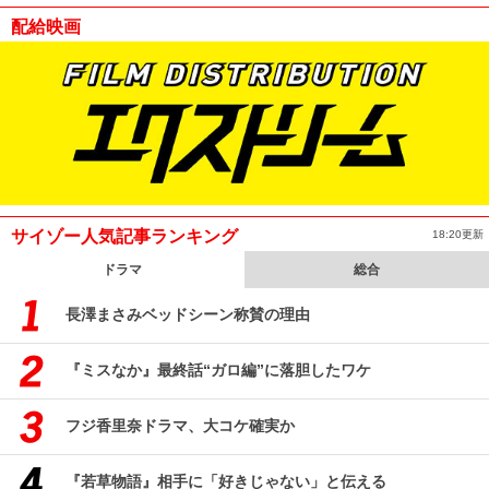
配給映画
サイゾー人気記事ランキング
18:20更新
ドラマ
総合
長澤まさみベッドシーン称賛の理由
『ミスなか』最終話“ガロ編”に落胆したワケ
フジ香里奈ドラマ、大コケ確実か
『若草物語』相手に「好きじゃない」と伝える