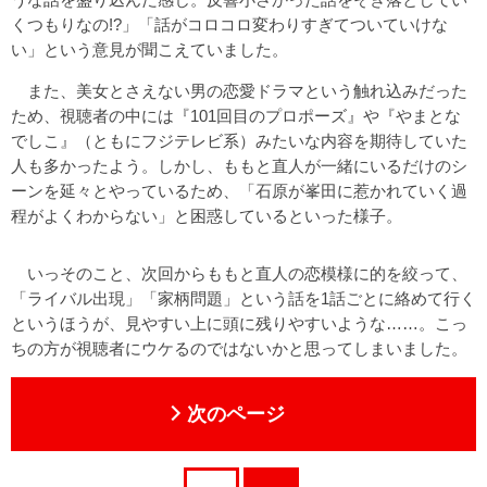
くつもりなの!?」「話がコロコロ変わりすぎてついていけな
い」という意見が聞こえていました。
また、美女とさえない男の恋愛ドラマという触れ込みだった
ため、視聴者の中には『101回目のプロポーズ』や『やまとな
でしこ』（ともにフジテレビ系）みたいな内容を期待していた
人も多かったよう。しかし、ももと直人が一緒にいるだけのシ
ーンを延々とやっているため、「石原が峯田に惹かれていく過
程がよくわからない」と困惑しているといった様子。
いっそのこと、次回からももと直人の恋模様に的を絞って、
「ライバル出現」「家柄問題」という話を1話ごとに絡めて行く
というほうが、見やすい上に頭に残りやすいような……。こっ
ちの方が視聴者にウケるのではないかと思ってしまいました。
次のページ