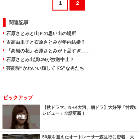
1
2
関連記事
石原さとみと山Ｐの思い出の場所
吉高由里子と石原さとみが年内結婚？
『高嶺の花』石原さとみが下品すぎ……
石原さとみ出演CMが放送中止？
芸能界“かわいい顔してドS”な男たち
ピックアップ
【秋ドラマ、NHK大河、朝ドラ】大好評「忖度0
レビュー」全話更新！
特集
50歳を迎えたオートレーサー森且行に密着 大