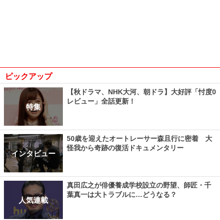
ピックアップ
【秋ドラマ、NHK大河、朝ドラ】大好評「忖度0
レビュー」全話更新！
特集
50歳を迎えたオートレーサー森且行に密着 大
怪我から奇跡の復活ドキュメンタリー
インタビュー
真田広之が俳優養成学校設立の野望、師匠・千
葉真一は大トラブルに…どうなる？
人気連載