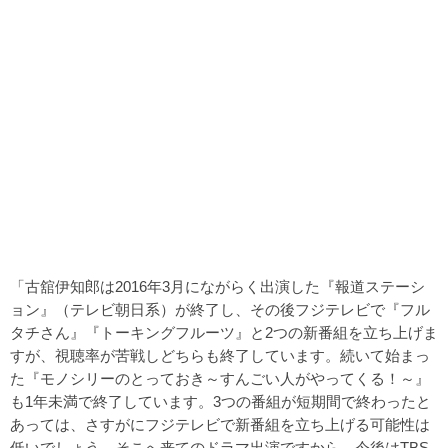
「古舘伊知郎は2016年3月にながらく出演した『報道ステーシ
ョン』（テレビ朝日系）が終了し、その後フジテレビで『フル
タチさん』『トーキングフルーツ』と2つの新番組を立ち上げま
すが、視聴率が苦戦しどちらも終了しています。続いて始まっ
た『モノシリーのとっておき～すんごい人がやってくる！～』
も1年未満で終了しています。3つの番組が短期間で終わったと
あっては、さすがにフジテレビで新番組を立ち上げる可能性は
低いでしょう。そこへ来てのドラマ出演ですから、今後はTBS