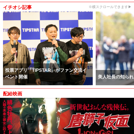
イチオシ記事
※横スクロールできます▶
投票アプリ「TIPSTAR」がファン交流イ
ベント開催
美人社長の知られ
配給映画