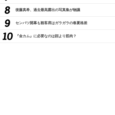
後藤真希、過去最高露出の写真集が物議
センバツ開幕も観客席はガラガラの春夏格差
『金カム』に必要なのは顔より筋肉？