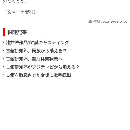
のだろうか。
（文＝平田宏利）
最終更新：
2018/10/08 14:00
関連記事
池井戸作品の“謎キャスティング”
古舘伊知郎、民放から消える!?
古舘伊知郎、開店休業状態へ……
古舘伊知郎がフジテレビから消える？
古舘を激怒させた女優に批判続出