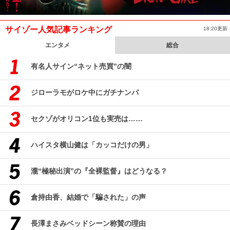
サイゾー人気記事ランキング
18:20更新
エンタメ
総合
有名人サイン“ネット売買”の闇
ジローラモがロケ中にガチナンパ
セクゾがオリコン1位も実売は……
ハイスタ横山健は「カッコだけの男」
瀧“極秘出演”の『全裸監督』はどうなる？
倉持由香、結婚で「騙された」の声
長澤まさみベッドシーン称賛の理由