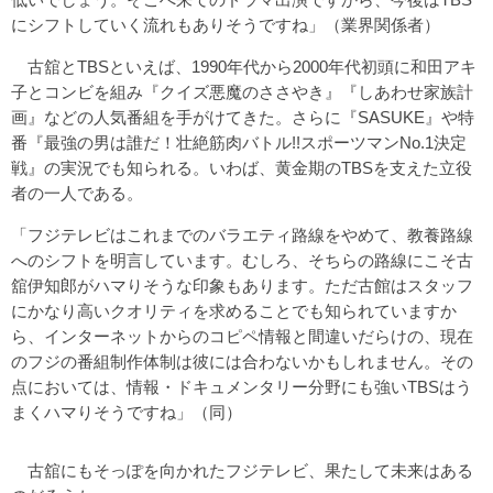
にシフトしていく流れもありそうですね」（業界関係者）
古舘とTBSといえば、1990年代から2000年代初頭に和田アキ
子とコンビを組み『クイズ悪魔のささやき』『しあわせ家族計
画』などの人気番組を手がけてきた。さらに『SASUKE』や特
番『最強の男は誰だ！壮絶筋肉バトル!!スポーツマンNo.1決定
戦』の実況でも知られる。いわば、黄金期のTBSを支えた立役
者の一人である。
「フジテレビはこれまでのバラエティ路線をやめて、教養路線
へのシフトを明言しています。むしろ、そちらの路線にこそ古
舘伊知郎がハマりそうな印象もあります。ただ古館はスタッフ
にかなり高いクオリティを求めることでも知られていますか
ら、インターネットからのコピペ情報と間違いだらけの、現在
のフジの番組制作体制は彼には合わないかもしれません。その
点においては、情報・ドキュメンタリー分野にも強いTBSはう
まくハマりそうですね」（同）
古舘にもそっぽを向かれたフジテレビ、果たして未来はある