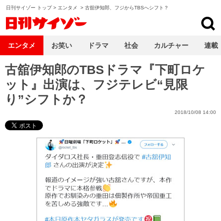
日刊サイゾー トップ
>
エンタメ
>
古舘伊知郎、フジからTBSへシフト？
日刊サイゾー
エンタメ
お笑い
ドラマ
社会
カルチャー
連載
古舘伊知郎のTBSドラマ『下町ロケ
ット』出演は、フジテレビ“見限
り”シフトか？
2018/10/08 14:00