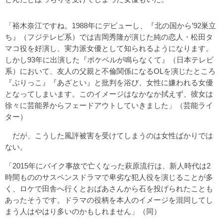
「裕木奈江ですね。1988年にデビューし、『北の国から’92巣立
ち』（フジテレビ系）では吉岡秀隆が演じた純の恋人・松田タ
マコ役を好演し、実力派女優として知られるようになります。
しかし93年に出演した『ポケベルが鳴らなくて』（日本テレビ
系）において、友人の父親と不倫関係になるOLを演じたところ
『ぶりっこ』『あざとい』と批判を浴び、女性に嫌われる女優
となってしまいます。このイメージはなかなか拭えず、彼女は
徐々に芸能界からフェードアウトしていきました」（芸能ライ
ター）
だが、こうした風評被害を受けてしまうのは女性ばかりでは
ない。
「2015年にバイク事故で亡くなった萩原流行は、新人時代は2
時間もののサスペンスドラマで卑劣な犯人役を演じることが多
く、ロケで田舎へ行くとおばあさんから石を投げられたことも
あったそうです。ドラマの役柄を本人のイメージを混同してし
まう人はやはり多いのかもしれません」（同）