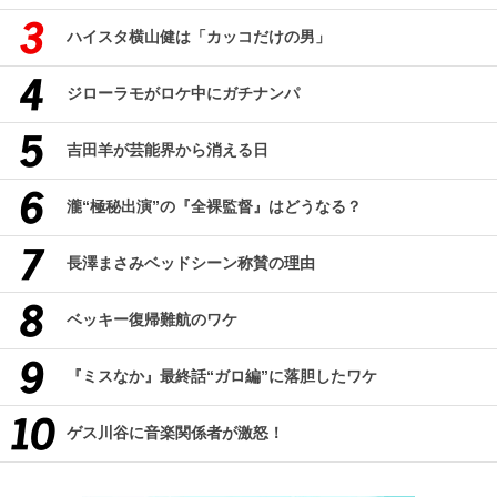
ハイスタ横山健は「カッコだけの男」
ジローラモがロケ中にガチナンパ
吉田羊が芸能界から消える日
瀧“極秘出演”の『全裸監督』はどうなる？
長澤まさみベッドシーン称賛の理由
ベッキー復帰難航のワケ
『ミスなか』最終話“ガロ編”に落胆したワケ
ゲス川谷に音楽関係者が激怒！