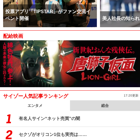
投票アプリ「TIPSTAR」がファン交流イ
ベント開催
美人社長の知られ
配給映画
サイゾー人気記事ランキング
17:20更新
エンタメ
総合
有名人サイン“ネット売買”の闇
セクゾがオリコン1位も実売は……