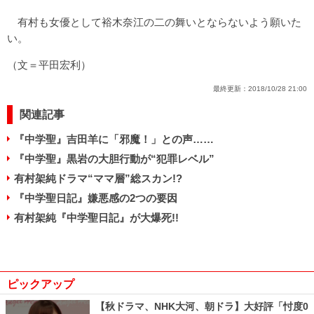
有村も女優として裕木奈江の二の舞いとならないよう願いた
い。
（文＝平田宏利）
最終更新：
2018/10/28 21:00
関連記事
『中学聖』吉田羊に「邪魔！」との声……
『中学聖』黒岩の大胆行動が“犯罪レベル”
有村架純ドラマ“ママ層”総スカン!?
『中学聖日記』嫌悪感の2つの要因
有村架純『中学聖日記』が大爆死!!
ピックアップ
【秋ドラマ、NHK大河、朝ドラ】大好評「忖度0