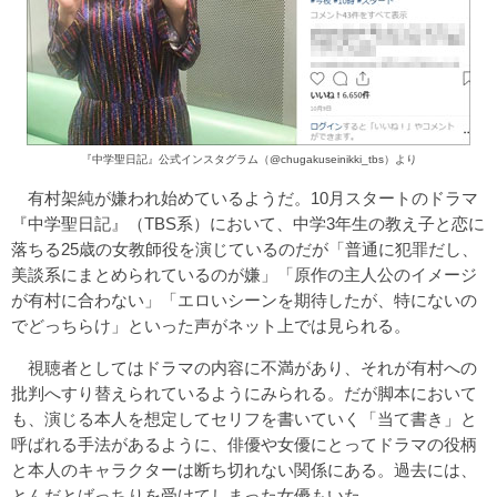
『中学聖日記』公式インスタグラム（@chugakuseinikki_tbs）より
有村架純が嫌われ始めているようだ。10月スタートのドラマ
『中学聖日記』（TBS系）において、中学3年生の教え子と恋に
落ちる25歳の女教師役を演じているのだが「普通に犯罪だし、
美談系にまとめられているのが嫌」「原作の主人公のイメージ
が有村に合わない」「エロいシーンを期待したが、特にないの
でどっちらけ」といった声がネット上では見られる。
視聴者としてはドラマの内容に不満があり、それが有村への
批判へすり替えられているようにみられる。だが脚本において
も、演じる本人を想定してセリフを書いていく「当て書き」と
呼ばれる手法があるように、俳優や女優にとってドラマの役柄
と本人のキャラクターは断ち切れない関係にある。過去には、
とんだとばっちりを受けてしまった女優もいた。