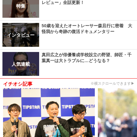
レビュー」全話更新！
特集
50歳を迎えたオートレーサー森且行に密着 大
怪我から奇跡の復活ドキュメンタリー
インタビュー
真田広之が俳優養成学校設立の野望、師匠・千
葉真一は大トラブルに…どうなる？
人気連載
イチオシ記事
※横スクロールできます▶