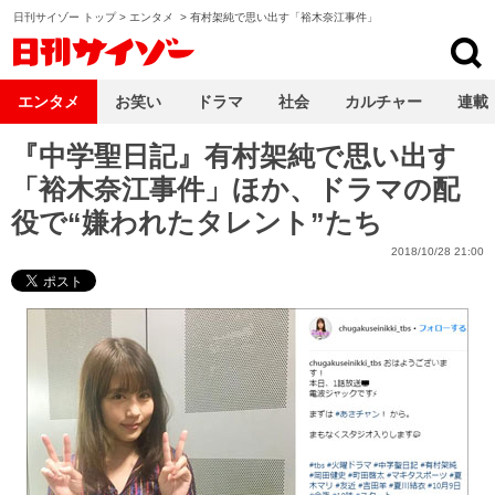
日刊サイゾー トップ
>
エンタメ
>
有村架純で思い出す「裕木奈江事件」
日刊サイゾー
エンタメ
お笑い
ドラマ
社会
カルチャー
連載
『中学聖日記』有村架純で思い出す
「裕木奈江事件」ほか、ドラマの配
役で“嫌われたタレント”たち
2018/10/28 21:00