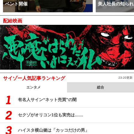
ベント開催
美人社長の知られ
配給映画
サイゾー人気記事ランキング
23:20更新
エンタメ
総合
有名人サイン“ネット売買”の闇
セクゾがオリコン1位も実売は……
ハイスタ横山健は「カッコだけの男」