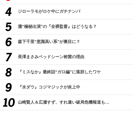
ジローラモがロケ中にガチナンパ
瀧“極秘出演”の『全裸監督』はどうなる？
森下千里“意識高い系”が裏目に？
長澤まさみベッドシーン称賛の理由
『ミスなか』最終話“ガロ編”に落胆したワケ
『水ダウ』コジマジックが炎上中
山崎賢人＆広瀬すず、すれ違い破局危機報道も…