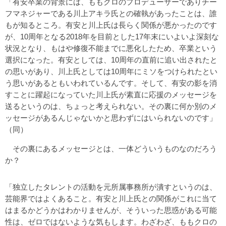
「有安卒業の背景には、ももクロのプロデューサーでありチー
フマネジャーである川上アキラ氏との確執があったことは、誰
もが知るところ。有安と川上氏は長らく関係が悪かったのです
が、10周年となる2018年を目前とした17年末にいよいよ深刻な
状況となり、もはや修復不能までに悪化したため、卒業という
選択になった。有安としては、10周年の直前に追い出されたと
の思いがあり、川上氏としては10周年にミソをつけられたとい
う思いがあるともいわれているんです。そして、有安の影を消
すことに躍起になっていた川上氏が素直に応援のメッセージを
送るというのは、ちょっと考えられない。その裏に何か別のメ
ッセージがあるんじゃないかと思わずにはいられないのです」
（同）
その裏にあるメッセージとは、一体どういうものなのだろう
か？
「独立したタレントの活動を元所属事務所が潰すというのは、
芸能界ではよくあること。有安と川上氏との関係がこれに当て
はまるかどうかはわかりませんが、そういった思惑がある可能
性は、ゼロではないような気もします。わざわざ、ももクロの