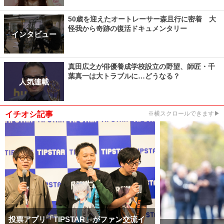
50歳を迎えたオートレーサー森且行に密着 大
怪我から奇跡の復活ドキュメンタリー
インタビュー
真田広之が俳優養成学校設立の野望、師匠・千
葉真一は大トラブルに…どうなる？
人気連載
イチオシ記事
※横スクロールできます▶
投票アプリ「TIPSTAR」がファン交流イ