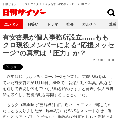
日刊サイゾー トップ
>
エンタメ
>
有安杏果への応援メッセージは圧力？
日刊サイゾー
エンタメ
お笑い
ドラマ
社会
カルチャー
連載
有安杏果が個人事務所設立……もも
クロ現役メンバーによる“応援メッセ
ージ”の真意は「圧力」か？
2019/01/19 08:00
昨年1月にももいろクローバーZを卒業し、芸能活動を休止し
ていた有安杏果が1月15日、SNSで「音楽活動や写真活動など
を通して表現し伝えていく活動を始めます」と発表。個人事務
所を設立し、芸能活動を再開することとなった。
「ももクロ卒業時は“芸能界引退”に近いニュアンスで報じられ
たこともありましたが、昨年3月にはSNSをスタートさせ、近
影などもアップしていたので、業界内では何かしらの活動はす