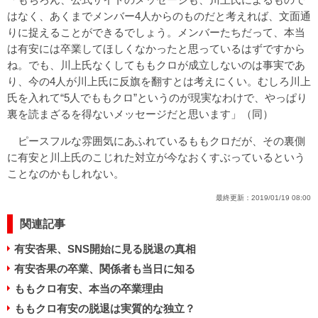
はなく、あくまでメンバー4人からのものだと考えれば、文面通
りに捉えることができるでしょう。メンバーたちだって、本当
は有安には卒業してほしくなかったと思っているはずですから
ね。でも、川上氏なくしてももクロが成立しないのは事実であ
り、今の4人が川上氏に反旗を翻すとは考えにくい。むしろ川上
氏を入れて“5人でももクロ”というのが現実なわけで、やっぱり
裏を読まざるを得ないメッセージだと思います」（同）
ピースフルな雰囲気にあふれているももクロだが、その裏側
に有安と川上氏のこじれた対立が今なおくすぶっているという
ことなのかもしれない。
最終更新：
2019/01/19 08:00
関連記事
有安杏果、SNS開始に見る脱退の真相
有安杏果の卒業、関係者も当日に知る
ももクロ有安、本当の卒業理由
ももクロ有安の脱退は実質的な独立？