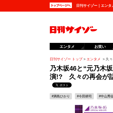
日刊サイゾー｜エンタ
エンタメ
お笑い
日刊サイゾー トップ
>
エンタメ
>
久々
乃木坂46と“元乃木
演!? 久々の再会が
#満島ひかり
#今田耕司
#中山秀