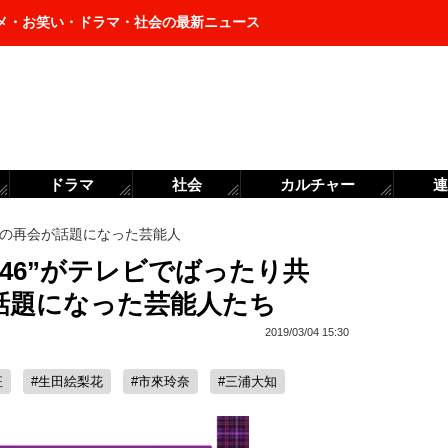
メ・お笑い・ドラマ・社会の最新ニュース
ドラマ
社会
カルチャー
連
の再会が話題になった芸能人
坂46”がテレビでばったり共
話題になった芸能人たち
2019/03/04 15:30
征
#生田絵梨花
#市來玲奈
#三浦大知