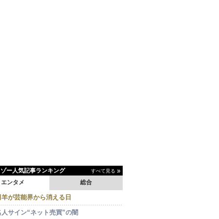
イゾー人気記事ランキング
すべて見る
エンタメ
総合
田羊が芸能界から消える日
名人サイン“ネット売買”の闇