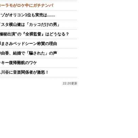
ローラモがロケ中にガチナンパ
クゾがオリコン1位も実売は……
イスタ横山健は「カッコだけの男」
“極秘出演”の『全裸監督』はどうなる？
澤まさみベッドシーン称賛の理由
持由香、結婚で「騙された」の声
ッキー復帰難航のワケ
ス川谷に音楽関係者が激怒！
22:20更新