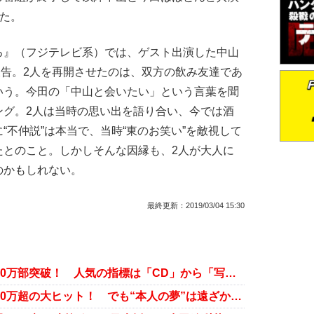
いた。
』（フジテレビ系）では、ゲスト出演した中山
と報告。2人を再開させたのは、双方の飲み友達であ
いう。今田の「中山と会いたい」という言葉を聞
ング。2人は当時の思い出を語り合い、今では酒
“不仲説”は本当で、当時“東のお笑い”を敵視して
たとのこと。しかしそんな因縁も、2人が大人に
のかもしれない。
最終更新：
2019/03/04 15:30
乃木坂46・生田絵梨花の写真集が30万部突破！ 人気の指標は「CD」から「写真集」にシフトか
乃木坂46・生田絵梨花の写真集が30万超の大ヒット！ でも“本人の夢”は遠ざかるばかり？