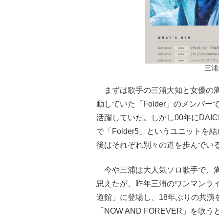
三浦
まずは歌手の三浦大知と女優の満島
動していた「Folder」のメンバーで
活躍していた。しかし00年にDAI
で「Folder5」というユニット
後はそれぞれ別々の道を歩んでい
今や三浦は大人気ソロ歌手で、満
思えたが、昨年三浦のワンマンライブ「DAI
道館」に登場し、18年ぶりの共演を
「NOW AND FOREVER」を