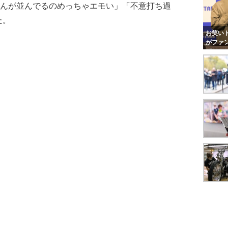
ゃんが並んでるのめっちゃエモい」「不意打ち過
た。
お笑いト
がファ