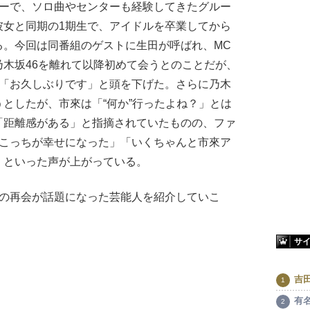
ーで、ソロ曲やセンターも経験してきたグルー
彼女と同期の1期生で、アイドルを卒業してから
る。今回は同番組のゲストに生田が呼ばれ、MC
木坂46を離れて以降初めて会うとのことだが、
く「お久しぶりです」と頭を下げた。さらに乃木
としたが、市來は「“何か”行ったよね？」とは
「距離感がある」と指摘されていたものの、ファ
てこっちが幸せになった」「いくちゃんと市來ア
」といった声が上がっている。
の再会が話題になった芸能人を紹介していこ
サ
吉
有