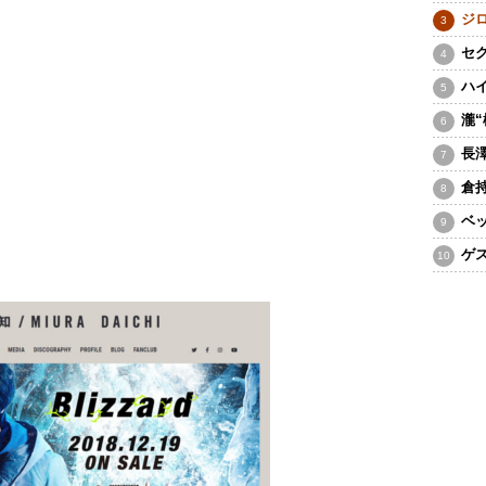
ジ
セ
ハ
瀧
長
倉
ベ
ゲ