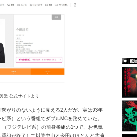
配
興業 公式サイトより
繋がりのないように見える2人だが、実は93年
レビ系）という番組でダブルMCを務めていた。
』（フジテレビ系）の前身番組の1つで、お色気
し番組が終了して以降中山と今田はほとんど共演