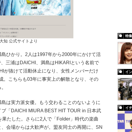
特
大知 公式サイトより
ひかり。2人は1997年から2000年にかけて活
、三浦はDAICHI、満島はHIKARIという名前で
CHIが抜けて活動休止になり、女性メンバーだけ
イ
を結成。こちらも03年に事実上の解散となり、その
る。
島は実力派女優。もう交わることのないように
イ
CHI MIURA BEST HIT TOUR in 日本武
果たした。さらに2人で「Folder」時代の楽曲
歌うと、会場からは大歓声が。盟友同士の再開に、SN