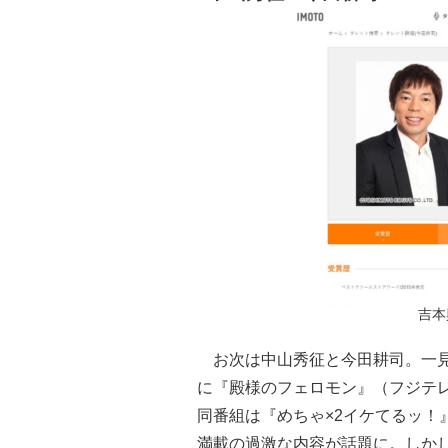
吉本
お次は中山秀征と今田耕司。一見
に『殿様のフェロモン』（フジテ
同番組は『めちゃ×2イケてるッ！
満載の過激な内容が話題に。しか