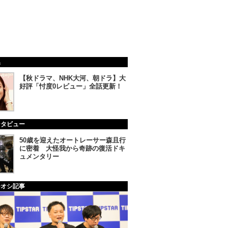
集
【秋ドラマ、NHK大河、朝ドラ】大
好評「忖度0レビュー」全話更新！
ンタビュー
50歳を迎えたオートレーサー森且行
に密着 大怪我から奇跡の復活ドキ
ュメンタリー
チオシ記事