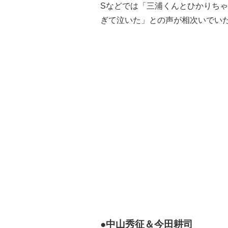
Sなどでは「三浦くんとひかりち
ぎて泣いた」との声が相次いでい
●中山秀征＆今田耕司