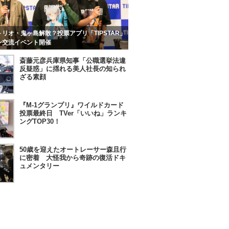
リオ・鬼ヶ島解散？投票アプリ「TIPSTAR」
ン交流イベント開催
斎藤元彦兵庫県知事「公職選挙法違
反疑惑」に揺れる美人社長の知られ
ざる素顔
『M-1グランプリ』ワイルドカード
投票最終日 TVer「いいね」ランキ
ングTOP30！
50歳を迎えたオートレーサー森且行
に密着 大怪我から奇跡の復活ドキ
ュメンタリー