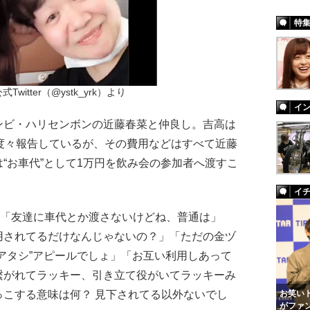
特
Twitter（@ystk_yrk）より
イ
ビ・ハリセンボンの近藤春菜と仲良し。吉高は
度々報告しているが、その費用などはすべて近藤
“お車代”として1万円を飲み会の参加者へ渡すこ
イ
、「友達に車代とか渡さないけどね、普通は」
用されてるだけなんじゃないの？」「ただの金ヅ
アタシ”アピールでしょ」「お互い利用しあって
繋がれてラッキー、引き立て役がいてラッキーみ
こする意味は何？ 見下されてる以外ないでし
お笑いト
がファ