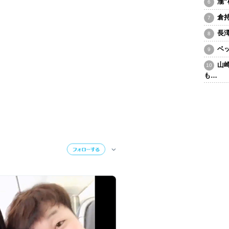
瀧
倉
長
ベ
山
も…