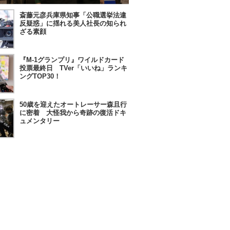
斎藤元彦兵庫県知事「公職選挙法違
反疑惑」に揺れる美人社長の知られ
ざる素顔
『M-1グランプリ』ワイルドカード
投票最終日 TVer「いいね」ランキ
ングTOP30！
50歳を迎えたオートレーサー森且行
に密着 大怪我から奇跡の復活ドキ
ュメンタリー