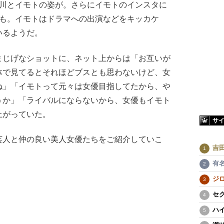
北川とイモトの姿が。さらにイモトのインスタに
トも。イモトはドラマへの出演などをキッカケ
いるようだ。
じげなショットに、ネット上からは「お互いが
体で見てるとそれほどブスとも思わないけど、女
ね」「イモトって元々は女優目指してたから、や
うか」「ライバルにならないから、女優もイモト
上がっていた。
サ
人と仲の良い美人女優たちをご紹介していこ
吉
有
ジ
セ
ハ