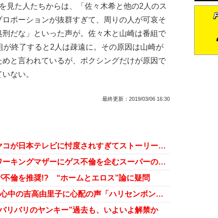
を見た人たちからは、「佐々木希と他の2人のス
プロポーションが抜群すぎて、周りの人が可哀そ
処刑だな」といった声が。佐々木と山崎は番組で
組が終了すると2人は疎遠に。その原因は山崎が
ためと言われているが、ボクシングだけが原因で
ていない。
最終更新：
2019/03/06 16:30
『家売るオンナの逆襲』イモトアヤコが日本テレビに忖度されすぎてストーリーの邪魔に？
『家売るオンナの逆襲』ぶりっこワーキングマザーにゲス不倫を企むスーパーの店長……鬱陶しいキャラ祭りに？
不倫を推奨!? “ホームとエロス”論に疑問
関ジャニ∞・大倉忠義との失恋で傷心中の吉高由里子に心配の声「ハリセンボン・春菜と仲が良すぎて……」
バリバリのヤンキー”過去も、いよいよ解禁か