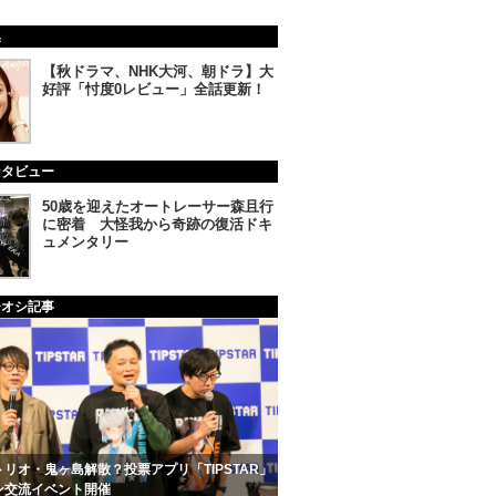
集
【秋ドラマ、NHK大河、朝ドラ】大
好評「忖度0レビュー」全話更新！
ンタビュー
50歳を迎えたオートレーサー森且行
に密着 大怪我から奇跡の復活ドキ
ュメンタリー
チオシ記事
リオ・鬼ヶ島解散？投票アプリ「TIPSTAR」
ン交流イベント開催