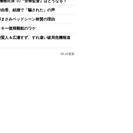
“極秘出演”の『全裸監督』はどうなる？
持由香、結婚で「騙された」の声
澤まさみベッドシーン称賛の理由
ッキー復帰難航のワケ
崎賢人＆広瀬すず、すれ違い破局危機報道
05:20更新