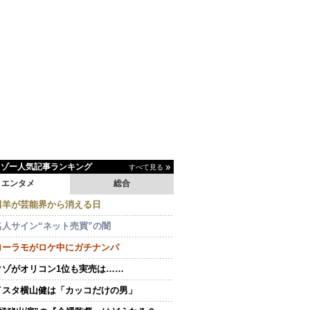
イゾー人気記事ランキング
すべて見る
エンタメ
総合
田羊が芸能界から消える日
名人サイン“ネット売買”の闇
ローラモがロケ中にガチナンパ
クゾがオリコン1位も実売は……
イスタ横山健は「カッコだけの男」