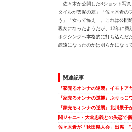
佐々木が公開した3ショット写真
タイルが雲泥の差」「佐々木希の
う」「女って怖えー。これは公開
親友になったようだが、12年に番
ボクシングへ本格的に打ち込んだ
疎遠になったのかは明らかになっ
関連記事
『家売るオンナの逆襲』北川景子が
佐々木希が「秋田県人会」出席 “