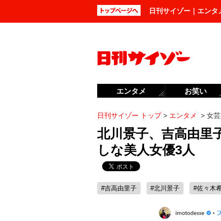
日刊サイゾー｜エンタ
エンタメ
お笑い
日刊サイゾー トップ
>
エンタメ
>
女芸
北川景子、吉高由里
しな美人女優3人
#吉高由里子
#北川景子
#佐々木