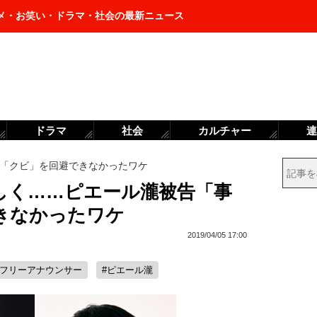
メ・お笑い・ドラマ・社会の最新ニュース
ドラマ
社会
カルチャー
連
「クビ」を回避できなかったワケ
しく……ピエール瀧被告「事
きなかったワケ
2019/04/05 17:00
#フリーアナウンサー
#ピエール瀧