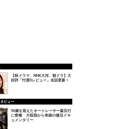
集
【秋ドラマ、NHK大河、朝ドラ】大
好評「忖度0レビュー」全話更新！
ンタビュー
50歳を迎えたオートレーサー森且行
に密着 大怪我から奇跡の復活ドキ
ュメンタリー