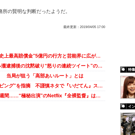
事務所の賢明な判断だったようだ。
最終更新：
2019/04/05 17:00
ピエール瀧、事務所契約解除……“史上最高賠償金”5億円の行方と芸能界に広がる「教訓」
石野卓球は本当にシロ!? ピエール瀧逮捕後の沈黙破り“怒りの連続ツイート”のワケ！
特
！ 当局が狙う「高部あいルート」とは
ビートたけし、ピエール瀧の“ドーピング”を指摘 不謹慎ネタで『いだてん』スタッフからは顰蹙
ピエール瀧「コカイン逮捕」から2週間……“極秘出演”のNetflix『全裸監督』はどうなる？
イ