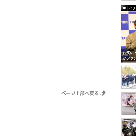
イ
お笑いト
がファ