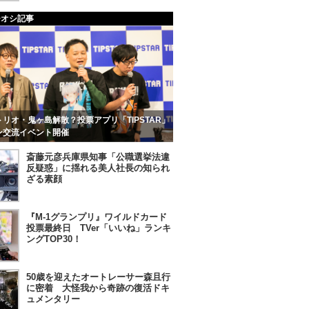
チオシ記事
リオ・鬼ヶ島解散？投票アプリ「TIPSTAR」
ン交流イベント開催
斎藤元彦兵庫県知事「公職選挙法違
反疑惑」に揺れる美人社長の知られ
ざる素顔
『M-1グランプリ』ワイルドカード
投票最終日 TVer「いいね」ランキ
ングTOP30！
50歳を迎えたオートレーサー森且行
に密着 大怪我から奇跡の復活ドキ
ュメンタリー