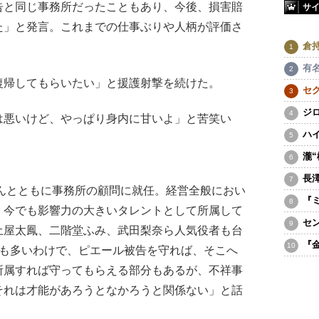
告と同じ事務所だったこともあり、今後、損害賠
サ
た」と発言。これまでの仕事ぶりや人柄が評価さ
倉
有
帰してもらいたい」と援護射撃を続けた。
セ
ジ
悪いけど、やっぱり身内に甘いよ」と苦笑い
ハ
瀧
長
さんとともに事務所の顧問に就任。経営全般におい
『
、今でも影響力の大きいタレントとして所属して
セ
土屋太鳳、二階堂ふみ、武田梨奈ら人気役者も台
『
事も多いわけで、ピエール被告を守れば、そこへ
所属すれば守ってもらえる部分もあるが、不祥事
それは才能があろうとなかろうと関係ない」と話