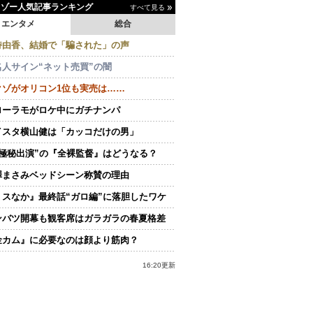
イゾー人気記事ランキング
すべて見る
エンタメ
総合
持由香、結婚で「騙された」の声
名人サイン“ネット売買”の闇
クゾがオリコン1位も実売は……
ローラモがロケ中にガチナンパ
イスタ横山健は「カッコだけの男」
“極秘出演”の『全裸監督』はどうなる？
澤まさみベッドシーン称賛の理由
ミスなか』最終話“ガロ編”に落胆したワケ
ンバツ開幕も観客席はガラガラの春夏格差
金カム』に必要なのは顔より筋肉？
16:20更新