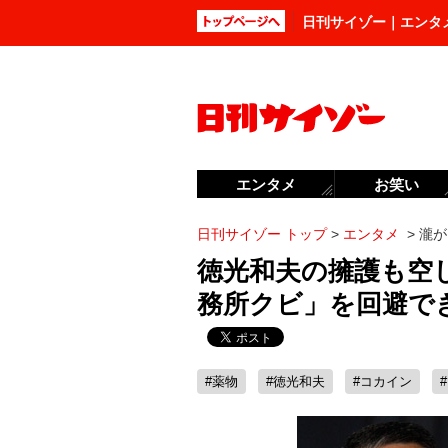
日刊サイゾー｜エンタ
エンタメ
お笑い
日刊サイゾー トップ
>
エンタメ
>
瀧が
徳光和夫の擁護も空
務所クビ」を回避で
#薬物
#徳光和夫
#コカイン