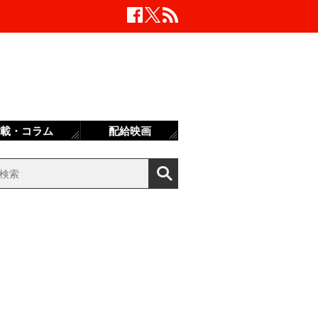
載・コラム
配給映画