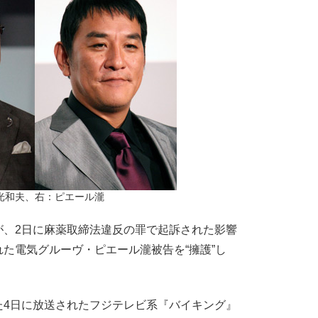
光和夫、右：ピエール瀧
、2日に麻薬取締法違反の罪で起訴された影響
た電気グルーヴ・ピエール瀧被告を“擁護”し
4日に放送されたフジテレビ系『バイキング』