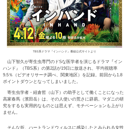
TBS系ドラマ『インハンド』番組公式サイトより
山下智久が寄生虫専門のドSな医学者を演じるドラマ『イン
ハンド』（TBS系）の第2話が19日に放送され、平均視聴率
9.5％（ビデオリサーチ調べ、関東地区）を記録。前回から1.8
ポイントダウンとなってしまいました。
寄生虫学者・紐倉哲（山下）の助手として働くことになった
高家春馬（濱田岳）は、その人使いの荒さに辟易。マダニの研
究をするも実用的なものとは思えず、モチベーションも上がり
ません。
そんな折、ハートランドウィルスに感染したとみられる女性