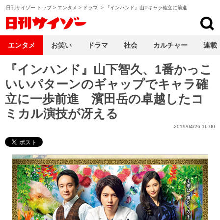
日刊サイゾー トップ
>
エンタメ
>
ドラマ
>
『インハンド』山Pキャラ確立に前進
日刊サイゾー
エンタメ
お笑い
ドラマ
社会
カルチャー
連載
『インハンド』山下智久、1番かっこ
いいパターンのギャップでキャラ確
立に一歩前進 濱田岳の卓越したコ
ミカル演技が冴える
2019/04/26 16:00