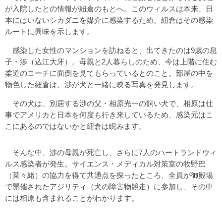
が入院したとの情報が紐倉のもとへ。このウィルスは本来、日
本にはいないシカダニを媒介に感染するため、紐倉はその感染
ルートに興味を示します。
感染した女性のマンションを訪ねると、出てきたのは9歳の息
子・渉（込江大牙）。母親と2人暮らしのため、今は上階に住む
柔道のコーチに面倒を見てもらっているとのこと。部屋の中を
物色した紐倉は、渉が犬と一緒に映る写真を発見します。
その犬は、別居する渉の父・相原光一の飼い犬で、相原は仕
事でアメリカと日本を何度も行き来しているため、感染元はこ
こにあるのではないかと紐倉は睨みます。
そんな中、渉の母親が死亡し、さらに7人のハートランドウィ
ルス感染者が発生。サイエンス・メディカル対策室の牧野巴
（菜々緒）の協力を得て共通点を探ったところ、全員が御殿場
で開催されたアジリティ（犬の障害物競走）に参加し、その中
には相原も含まれることがわかります。