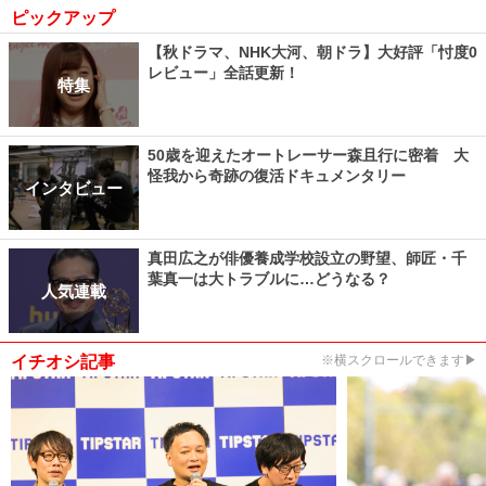
ピックアップ
【秋ドラマ、NHK大河、朝ドラ】大好評「忖度0
レビュー」全話更新！
特集
50歳を迎えたオートレーサー森且行に密着 大
怪我から奇跡の復活ドキュメンタリー
インタビュー
真田広之が俳優養成学校設立の野望、師匠・千
葉真一は大トラブルに…どうなる？
人気連載
イチオシ記事
※横スクロールできます▶