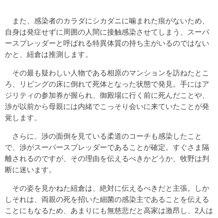
また、感染者のカラダにシカダニに噛まれた痕がないため、
自身は発症せずに周囲の人間に接触感染させてしまう、スーパ
ースプレッダーと呼ばれる特異体質の持ち主がいるのではない
かと、紐倉は推測します。
その最も疑わしい人物である相原のマンションを訪ねたとこ
ろ、リビングの床に倒れて死体となった状態で発見。手にはア
ジリティの参加券が握られ、御殿場に行く前に死んだことや、
渉が以前から母親には内緒でこっそり会いに来ていたことが発
覚します。
さらに、渉の面倒を見ている柔道のコーチも感染したこと
で、渉がスーパースプレッダーであることが確定。すぐさま隔
離されるのですが、その理由を伝えるべきかどうか、牧野は判
断に迷います。
その姿を見かねた紐倉は、絶対に伝えるべきだと主張。しか
しそれは、両親の死を招いた細菌の感染主であることを伝える
ことにもなるため、あまりにも無慈悲だと高家は激昂し、2人は