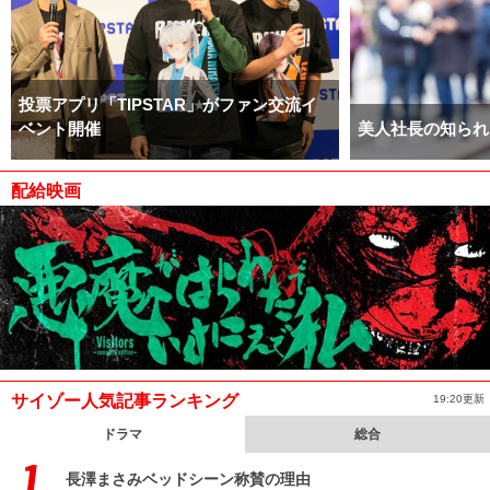
投票アプリ「TIPSTAR」がファン交流イ
ベント開催
美人社長の知られ
配給映画
サイゾー人気記事ランキング
19:20更新
ドラマ
総合
長澤まさみベッドシーン称賛の理由