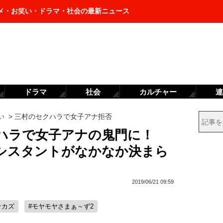
メ・お笑い・ドラマ・社会の最新ニュース
ドラマ
社会
カルチャー
連
い
>
三村のセクハラで女子アナ拒否
ハラで女子アナの鬼門に！
シスタントがなかなか決まら
2019/06/21 09:59
サカズ
#モヤモヤさまぁ～ず2