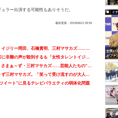
ュラー出演する可能性もありそうだ。
イ
最終更新：
2019/06/21 09:59
セクハラ問題が芸能界にも波及！ イジリー岡田、石橋貴明、三村マサカズ……使いにくくなる芸人たち
お笑いト
がファ
三村マサカズ、“セクハラ反対”発言に非難の声が殺到するも「女性タレントイジり」を許されるワケ
小倉優子だけじゃない!? 阿部寛、さまぁ～ず・三村マサカズ……芸能人たちの“不動産売買”事情
意識低い系セクハラ芸人・さまぁ～ず三村マサカズ。「笑って受け流すのが大人の女」？
ツイート”に見るテレビバラエティの弱体化問題