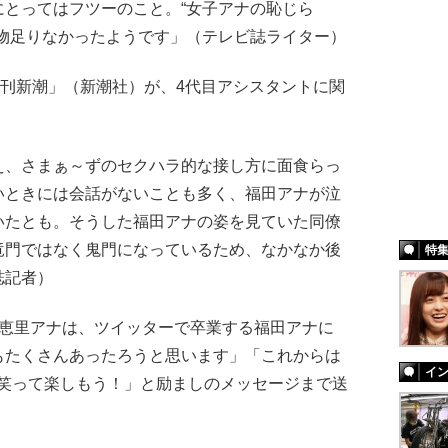
にとってはフツーのこと。“女子アナの恥じら
は物足りなかったようです」（テレビ誌ライター）
刊新潮」（新潮社）が、4代目アシスタントに関
え、さまぁ～ずのセクハラ的な接し方に面食らっ
いときには会話がないことも多く、福田アナが泣
いたとも。そうした福田アナの姿を見ていた同僚
竜門ではなく鬼門になっているため、なかなか後
特
誌記者）
恵里アナは、ツイッターで卒業する福田アナに
もたくさんあったろうと思います」「これからは
イ
っきり笑って楽しもう！」と励ましのメッセージまで送