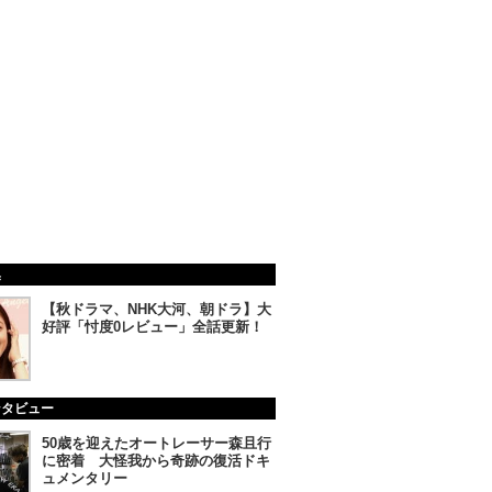
集
【秋ドラマ、NHK大河、朝ドラ】大
好評「忖度0レビュー」全話更新！
ンタビュー
50歳を迎えたオートレーサー森且行
に密着 大怪我から奇跡の復活ドキ
ュメンタリー