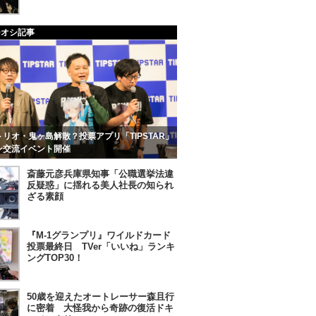
チオシ記事
リオ・鬼ヶ島解散？投票アプリ「TIPSTAR」
ン交流イベント開催
斎藤元彦兵庫県知事「公職選挙法違
反疑惑」に揺れる美人社長の知られ
ざる素顔
『M-1グランプリ』ワイルドカード
投票最終日 TVer「いいね」ランキ
ングTOP30！
50歳を迎えたオートレーサー森且行
に密着 大怪我から奇跡の復活ドキ