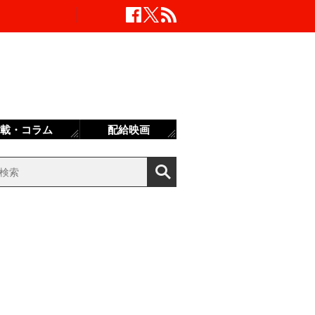
載・コラム
配給映画