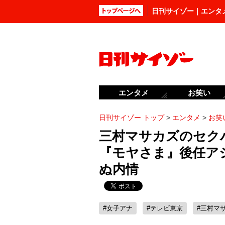
日刊サイゾー｜エンタ
エンタメ
お笑い
日刊サイゾー トップ
>
エンタメ
>
お笑
三村マサカズのセク
『モヤさま』後任ア
ぬ内情
#女子アナ
#テレビ東京
#三村マ