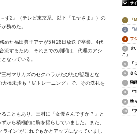
サ
～ず2』（テレビ東京系、以下『モヤさま』）の
『M
子が務めた。
『M
フ
めた福田典子アナが5月26日放送で卒業。4代
せ
で合流するため、それまでの期間は、代理のアシ
こ」
ととなっている。
『
さ
ず三村マサカズのセクハラがたびたび話題とな
飛
の大橋未歩も「尻トレーニング」で、その洗礼を
『
準
『
いることもあり、三村に『女優さんですか？』と
みずから積極的に胸を揺らしていました。また、
ィライン”がこれでもかとアップになっていまし