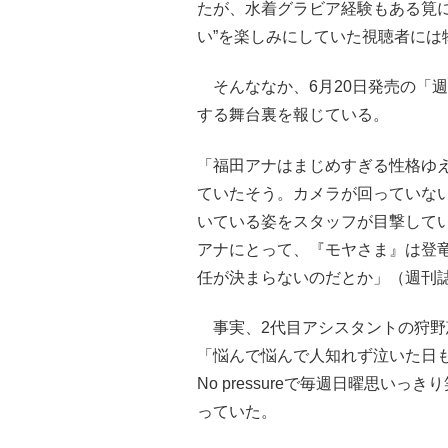
たが、水着グラビア経験もある筧
い”を楽しみにしていた視聴者に
そんななか、6月20日発売の「週
する舞台裏を報じている。
「福田アナはまじめすぎる性格ゆ
ていたそう。カメラが回っていな
いている姿をスタッフが目撃して
アナにとって、『モヤさま』は登
任が決まらないのだとか」（週刊
事実、2代目アシスタントの狩野
「悩んで悩んで人知れず泣いた日
No pressureで毎週日曜思い
っていた。