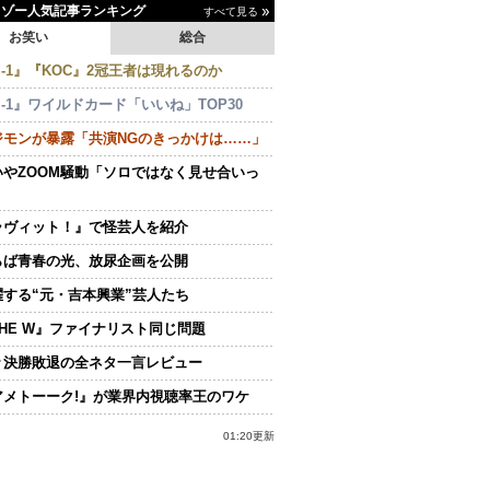
イゾー人気記事ランキング
すべて見る
お笑い
総合
-1』『KOC』2冠王者は現れるのか
-1』ワイルドカード「いいね」TOP30
ジモンが暴露「共演NGのきっかけは……」
いやZOOM騒動「ソロではなく見せ合いっ
ラヴィット！』で怪芸人を紹介
らば青春の光、放尿企画を公開
躍する“元・吉本興業”芸人たち
THE W』ファイナリスト同じ問題
々決勝敗退の全ネタ一言レビュー
アメトーーク!』が業界内視聴率王のワケ
01:20更新