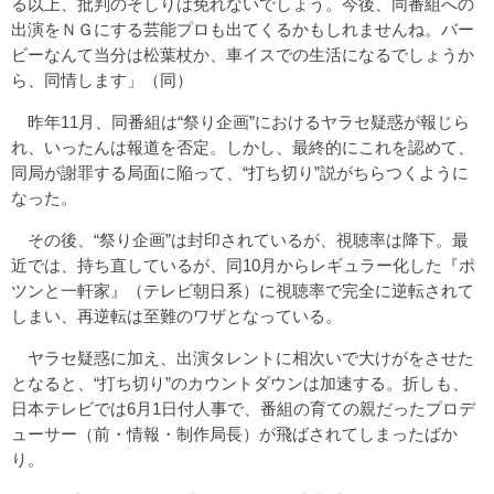
る以上、批判のそしりは免れないでしょう。今後、同番組への
出演をＮＧにする芸能プロも出てくるかもしれませんね。バー
ビーなんて当分は松葉杖か、車イスでの生活になるでしょうか
ら、同情します」（同）
昨年11月、同番組は“祭り企画”におけるヤラセ疑惑が報じら
れ、いったんは報道を否定。しかし、最終的にこれを認めて、
同局が謝罪する局面に陥って、“打ち切り”説がちらつくように
なった。
その後、“祭り企画”は封印されているが、視聴率は降下。最
近では、持ち直しているが、同10月からレギュラー化した『ポ
ツンと一軒家』（テレビ朝日系）に視聴率で完全に逆転されて
しまい、再逆転は至難のワザとなっている。
ヤラセ疑惑に加え、出演タレントに相次いで大けがをさせた
となると、“打ち切り”のカウントダウンは加速する。折しも、
日本テレビでは6月1日付人事で、番組の育ての親だったプロデ
ューサー（前・情報・制作局長）が飛ばされてしまったばか
り。