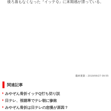
後ろ盾もなくなった『イッテＱ』に末期感が漂っている。
最終更新：
2019/06/27 09:55
関連記事
みやぞん骨折イッテQ打ち切り説
日テレ、視聴率でテレ朝に惨敗
みやぞん骨折は日テレの怠慢が原因？