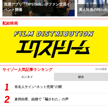
投票アプリ「TIPSTAR」がファン交流イ
ベント開催
美人社長の知られ
配給映画
サイゾー人気記事ランキング
03:20更新
エンタメ
総合
有名人サイン“ネット売買”の闇
倉持由香、結婚で「騙された」の声