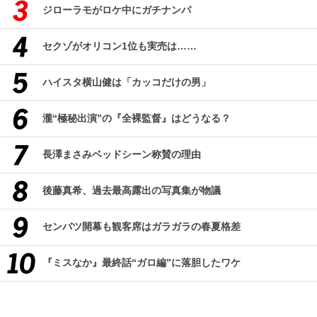
ジローラモがロケ中にガチナンパ
セクゾがオリコン1位も実売は……
ハイスタ横山健は「カッコだけの男」
瀧“極秘出演”の『全裸監督』はどうなる？
長澤まさみベッドシーン称賛の理由
後藤真希、過去最高露出の写真集が物議
センバツ開幕も観客席はガラガラの春夏格差
『ミスなか』最終話“ガロ編”に落胆したワケ