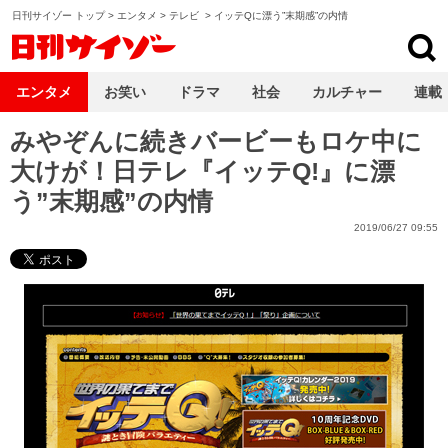
日刊サイゾー トップ
>
エンタメ
>
テレビ
>
イッテQに漂う”末期感”の内情
日刊サイゾー
エンタメ
お笑い
ドラマ
社会
カルチャー
連載
みやぞんに続きバービーもロケ中に
大けが！日テレ『イッテQ!』に漂
う”末期感”の内情
2019/06/27 09:55