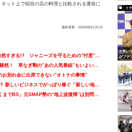
ネット上で稲垣の店の料理と比較される運命に
イ
最終更新：
2019/09/13 22:22
お笑いト
元SMAPの相次ぐ地上波出演が不自然すぎる!? ジャニーズを守るための”忖度”が蔓延か
がファ
稲垣吾郎『スッキリ』2分半登場に騒然！ 草なぎ剛の”あの人気番組”もいよいよ復活か
んのお別れ会に出席できない”オトナの事情”
マツコの共演NGなんてへっちゃら？ 新しいビジネスでがっぽり稼ぐ「新しい地図」の3人
香取慎吾、NHKに久々出演も「あくまでBS」元SMAP勢の“地上波復帰”は別問題か