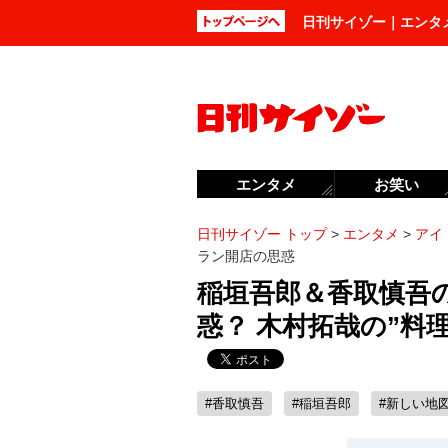
日刊サイゾー｜エンタ
エンタメ
お笑い
日刊サイゾー トップ
>
エンタメ
>
アイ
ラン開店の思惑
稲垣吾郎＆香取慎吾
惑？ 木村拓哉の”料
#香取慎吾
#稲垣吾郎
#新しい地