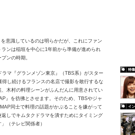
P』を意識しているのは明らかだが、これにファン
トランは稲垣を中心に1年前から準備が進められ
ープンの時期。
特
ドラマ『グランメゾン東京』（TBS系）がスター
獲得し続けるフランスの名店で撮影を敢行するな
然、木村の料理シーンがふんだんに用意されてい
SMAP』を彷彿とさせます。そのため、TBSやジャ
MAP同士で料理の話題がかぶることを嫌がって
イ
趣返しでキムタクドラマを潰すためにタイミング
す」（テレビ関係者）