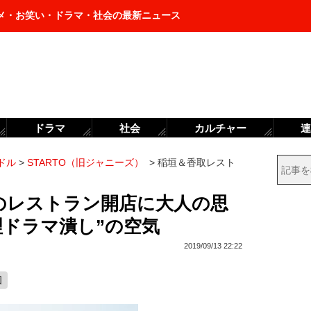
メ・お笑い・ドラマ・社会の最新ニュース
ドラマ
社会
カルチャー
連
ドル
>
STARTO（旧ジャニーズ）
>
稲垣＆香取レスト
のレストラン開店に大人の思
理ドラマ潰し”の空気
2019/09/13 22:22
図