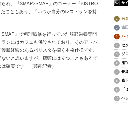
サ
れ、『SMAP×SMAP』のコーナー『BISTRO
きたこともあり、『いつか自分のレストランを持
有
吉
 SMAP』で料理監修を行っていた服部栄養専門
ハ
トランにはカフェも併設されており、そのアドバ
セ
で優勝経験のあるバリスタを招く本格仕様です。
ジ
ずないと思いますが、店頭には立つこともあるで
瀧
のは確実です」（芸能記者）
長
森
『
ベ