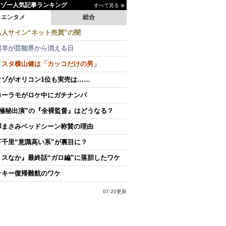
イゾー人気記事ランキング
すべて見る
エンタメ
総合
名人サイン“ネット売買”の闇
田羊が芸能界から消える日
イスタ横山健は「カッコだけの男」
クゾがオリコン1位も実売は……
ローラモがロケ中にガチナンパ
“極秘出演”の『全裸監督』はどうなる？
澤まさみベッドシーン称賛の理由
下千里“意識高い系”が裏目に？
ミスなか』最終話“ガロ編”に落胆したワケ
ッキー復帰難航のワケ
07:20更新