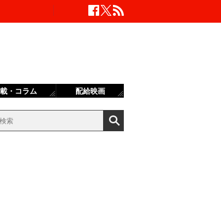
載・コラム
配給映画