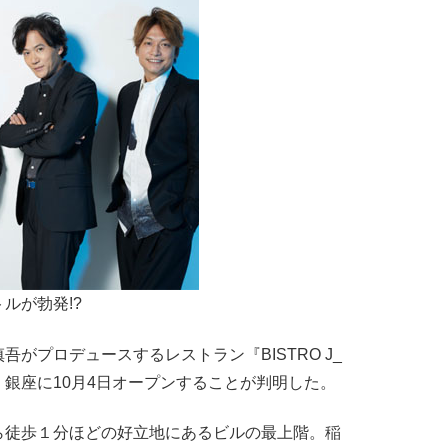
ルが勃発!?
がプロデュースするレストラン『BISTRO J_
・銀座に10月4日オープンすることが判明した。
ら徒歩１分ほどの好立地にあるビルの最上階。稲