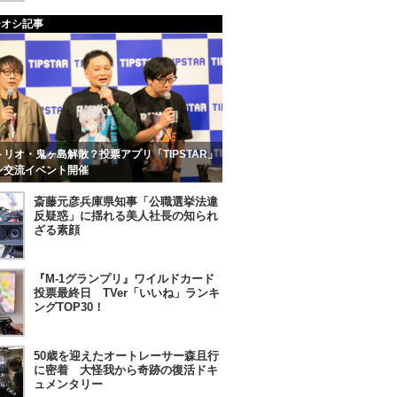
チオシ記事
リオ・鬼ヶ島解散？投票アプリ「TIPSTAR」
ン交流イベント開催
斎藤元彦兵庫県知事「公職選挙法違
反疑惑」に揺れる美人社長の知られ
ざる素顔
『M-1グランプリ』ワイルドカード
投票最終日 TVer「いいね」ランキ
ングTOP30！
50歳を迎えたオートレーサー森且行
に密着 大怪我から奇跡の復活ドキ
ュメンタリー