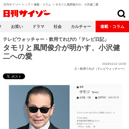
日刊サイゾー トップ
>
連載・コラム
>
タモリと風間俊介の、小沢健二愛
日刊サイゾー
メ
お笑い
ドラマ
社会
カルチャー
連載・コラム
テレビウォッチャー・飲用てれびの「テレビ日記」
タモリと風間俊介が明かす、小沢健
二への愛
2019/11/12 14:00
文＝
飲用てれび（テレビウォッチャー）