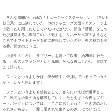
そんな風間が、8日の『ミュージックステーション』（テレビ
朝日系）に出演していた。他のジャニーズの面々とステージ上
で歌ったり踊ったりしていたのではない。新曲「彗星」をこの
たび披露する小沢健二の曲の魅力を、リハーサル室のようなと
ころでホワイトボードを前に解説していたのだ。虫の魅力を語
る香川照之のように。
小学生のころに「ラブリー」を聴いて以来、約25年にわた
る、小沢の大ファンだという風間。そんな彼はしかし、冒頭で
こう語った。
「ファンというよりかは、僕が勝手に崇拝しているっていうの
が正しいかと思います」
ファンというよりも信徒として、さらにいえば伝道師とし
て、風間は小沢の曲を解説していく。たとえば「今夜はブギ
ー・バック」については、「ここにおしゃれさ、生き方のおし
ゃれさがある」。「愛し愛されて生きるのさ」については、