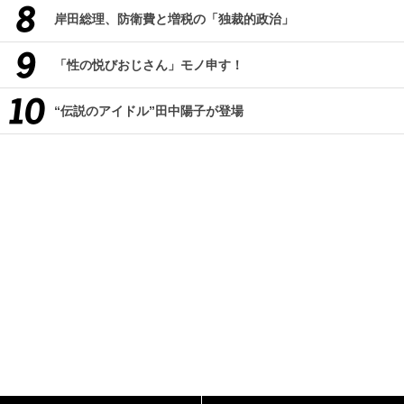
岸田総理、防衛費と増税の「独裁的政治」
「性の悦びおじさん」モノ申す！
“伝説のアイドル”田中陽子が登場