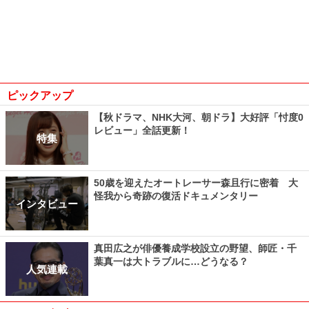
ピックアップ
【秋ドラマ、NHK大河、朝ドラ】大好評「忖度0
レビュー」全話更新！
特集
50歳を迎えたオートレーサー森且行に密着 大
怪我から奇跡の復活ドキュメンタリー
インタビュー
真田広之が俳優養成学校設立の野望、師匠・千
葉真一は大トラブルに…どうなる？
人気連載