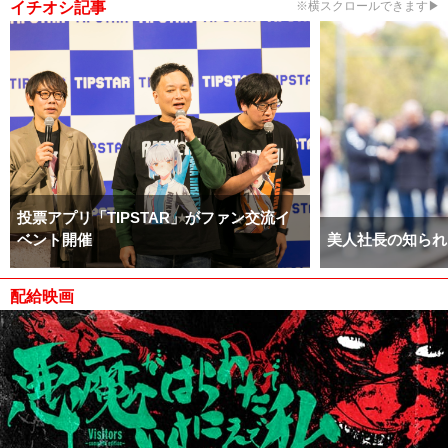
イチオシ記事
※横スクロールできます▶
投票アプリ「TIPSTAR」がファン交流イ
ベント開催
美人社長の知られ
配給映画