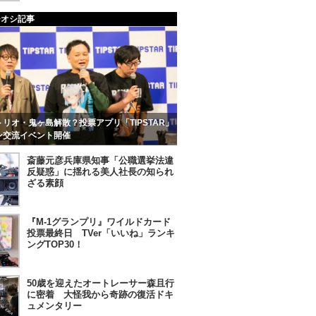
チオシ記事
リオ・鬼ヶ島解散？投票アプリ「TIPSTAR」
ン交流イベント開催
斎藤元彦兵庫県知事「公職選挙法違
反疑惑」に揺れる美人社長の知られ
ざる素顔
『M-1グランプリ』ワイルドカード
投票最終日 TVer「いいね」ランキ
ングTOP30！
50歳を迎えたオートレーサー森且行
に密着 大怪我から奇跡の復活ドキ
ュメンタリー