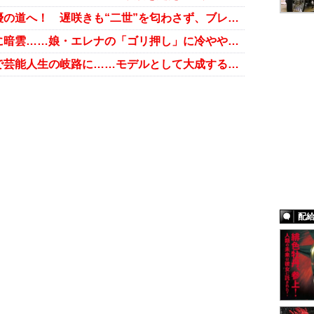
山田裕貴「父親を超えたくて」俳優の道へ！ 遅咲きも“二世”を匂わさず、ブレイク間近!?
“ゴクミ”後藤久美子の復帰ロードに暗雲……娘・エレナの「ゴリ押し」に冷ややか目線
岡田結実“ますおか岡田の娘”封印で芸能人生の岐路に……モデルとして大成する可能性は？
配