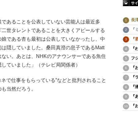
サ
長
供であることを公表していない芸能人は最近多
『
ざ二世タレントであることを大きくアピールする
の娘である杏も最初は公表していなかったし、中
『
は隠していました。桑田真澄の息子であるMatt
『
ない。あとは、NHKのアナウンサーである魚住
フ
隠していました」（テレビ局関係者）
『
『
コネで仕事をもらっている”などと批判されること
『
のも当然だろう。
『
『