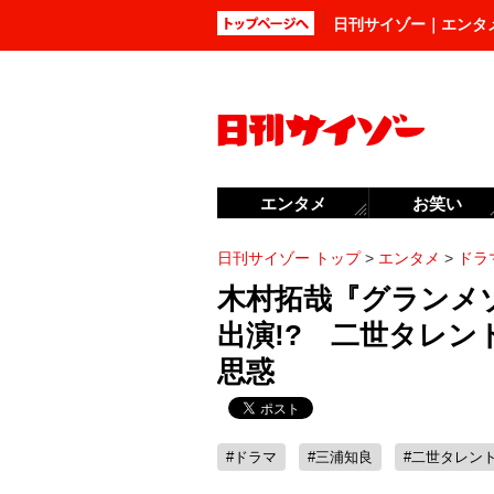
日刊サイゾー｜エンタ
エンタメ
お笑い
日刊サイゾー トップ
>
エンタメ
>
ドラ
木村拓哉『グランメ
出演!? 二世タレン
思惑
#ドラマ
#三浦知良
#二世タレン