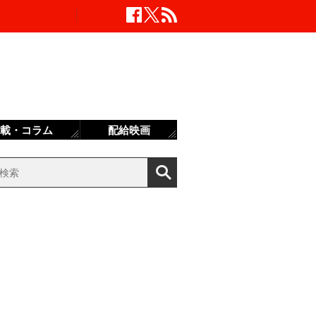
載・コラム
配給映画