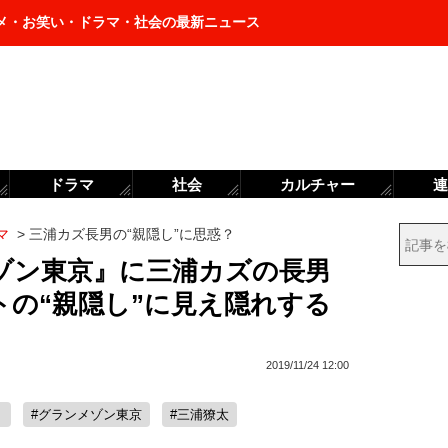
メ・お笑い・ドラマ・社会の最新ニュース
ドラマ
社会
カルチャー
連
マ
>
三浦カズ長男の“親隠し”に思惑？
ゾン東京』に三浦カズの長男
トの“親隠し”に見え隠れする
2019/11/24 12:00
ト
#グランメゾン東京
#三浦獠太