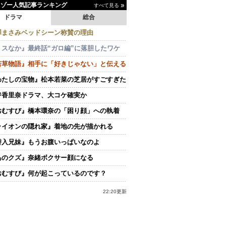
イゾー人気記事ランキング
すべて見る
ドラマ
総合
澤まさみベッドシーン称賛の理由
ミスなか』最終話“ガロ編”に落胆したワケ
若草物語』相手に「好きじゃない」と伝える
わたしの宝物』松本若菜の芝居がすごすぎた
ジ香里奈ドラマ、大コケ確実か
おむすび』橋本環奈の「困り顔」への執着
ライオンの隠れ家』着地の先が描かれる
潜入兄妹』もうお腹いっぱいなのよ
あのクズ』奈緒ボクサー顔になる
おむすび』何が起こっているのです？
22:20更新