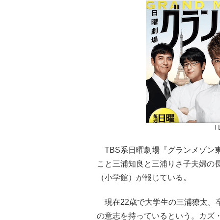
T
TBS系日曜劇場『グランメゾン
こと三浦知良と三浦りさ子夫婦の長
（小学館）が報じている。
現在22歳で大学生の三浦獠太。
の意志を持っているという。カズ