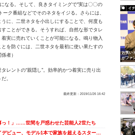
題になる。そして、良きタイミングで“実は〇〇の
イ
、トーク番組などでそのネタをイジる。さらには、
ように、二世ネタを小出しにすることで、何度も
出すことができる。そうすれば、自然な形でタレ
、着実に売れていくことが可能になる。鳴り物入
ことを防ぐには、二世ネタを最初に使い果たすの
お笑いト
関係者）
がファ
タレントの“親隠し”。効率的かつ着実に売り出
うだ。
最終更新：
2019/11/26 16:42
薄っ！」……世間を戸惑わせた芸能人2世たち
本木雅弘の長男・UTAがランウェイデビュー、モデル1本で家族を超えるスターになる!?