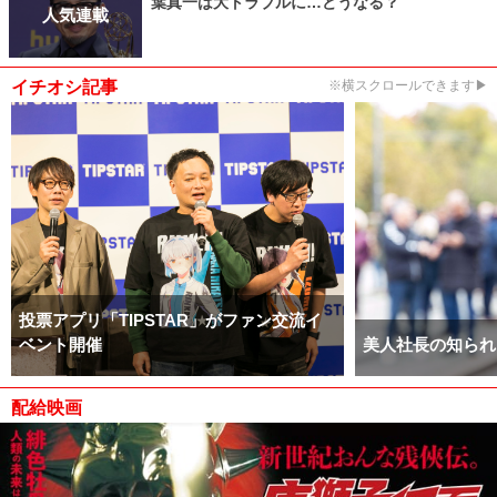
葉真一は大トラブルに…どうなる？
人気連載
イチオシ記事
※横スクロールできます▶
投票アプリ「TIPSTAR」がファン交流イ
ベント開催
美人社長の知られ
配給映画