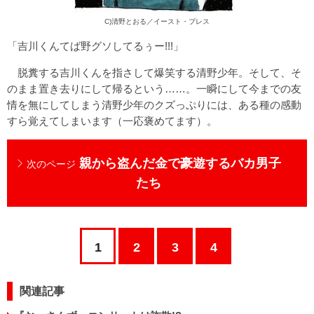
C)清野とおる／イースト・プレス
「吉川くんてば野グソしてるぅー!!!」
脱糞する吉川くんを指さして爆笑する清野少年。そして、そ
のまま置き去りにして帰るという……。一瞬にして今までの友
情を無にしてしまう清野少年のクズっぷりには、ある種の感動
すら覚えてしまいます（一応褒めてます）。
親から盗んだ金で豪遊するバカ男子
次のページ
たち
1
2
3
4
関連記事