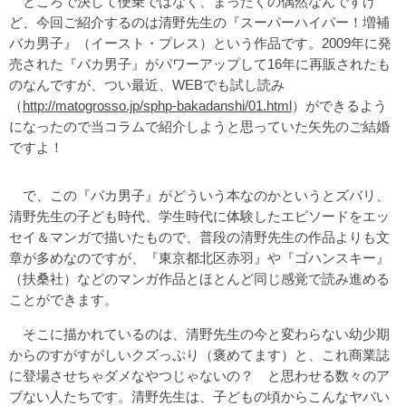
ところで決して便乗ではなく、まったくの偶然なんですけ
ど、今回ご紹介するのは清野先生の『スーパーハイパー！増補
バカ男子』（イースト・プレス）という作品です。2009年に発
売された『バカ男子』がパワーアップして16年に再販されたも
のなんですが、つい最近、WEBでも試し読み
（
http://matogrosso.jp/sphp-bakadanshi/01.html
）ができるよう
になったので当コラムで紹介しようと思っていた矢先のご結婚
ですよ！
で、この『バカ男子』がどういう本なのかというとズバリ、
清野先生の子ども時代、学生時代に体験したエピソードをエッ
セイ＆マンガで描いたもので、普段の清野先生の作品よりも文
章が多めなのですが、『東京都北区赤羽』や『ゴハンスキー』
（扶桑社）などのマンガ作品とほとんど同じ感覚で読み進める
ことができます。
そこに描かれているのは、清野先生の今と変わらない幼少期
からのすがすがしいクズっぷり（褒めてます）と、これ商業誌
に登場させちゃダメなやつじゃないの？ と思わせる数々のア
ブない人たちです。清野先生は、子どもの頃からこんなヤバい