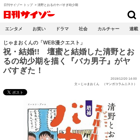
日刊サイゾー トップ
>
清野とおるのヤバすぎ幼少期
日刊サイゾー
エンタメ
お笑い
ドラマ
社会
カルチャー
連載
じゃまおくんの「WEB漫クエスト」
祝・結婚!! 壇蜜と結婚した清野とお
るの幼少期を描く『バカ男子』がヤ
バすぎた！
2019/12/20 14:00
文＝
じゃまおくん （マンガコラムニスト）