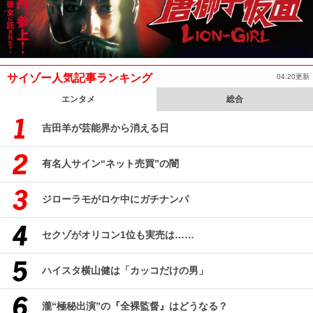
サイゾー人気記事ランキング
04:20更新
エンタメ
総合
吉田羊が芸能界から消える日
有名人サイン“ネット売買”の闇
ジローラモがロケ中にガチナンパ
セクゾがオリコン1位も実売は……
ハイスタ横山健は「カッコだけの男」
瀧“極秘出演”の『全裸監督』はどうなる？