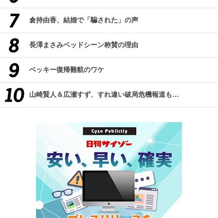
倉持由香、結婚で「騙された」の声
長澤まさみベッドシーン称賛の理由
ベッキー復帰難航のワケ
山崎賢人＆広瀬すず、すれ違い破局危機報道も…