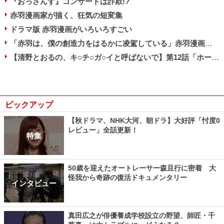
『おっさんず』コンサートは詐欺!?
赤羽漫画家が描く、狂気の短変集
ドラマ版 赤羽漫画がいろいろすごい
「赤羽は、僕の創造力をはるかに凌駕している」赤羽漫画家×犯罪ジャーナリストの異色対談【後編】
【清野とおるの、キ○チ○ガ○イと呼ばないで】第12話「ホームレスごめんなさい物語」（後編）
ピックアップ
【秋ドラマ、NHK大河、朝ドラ】大好評「忖度0
レビュー」全話更新！
特集
50歳を迎えたオートレーサー森且行に密着 大
怪我から奇跡の復活ドキュメンタリー
インタビュー
真田広之が俳優養成学校設立の野望、師匠・千