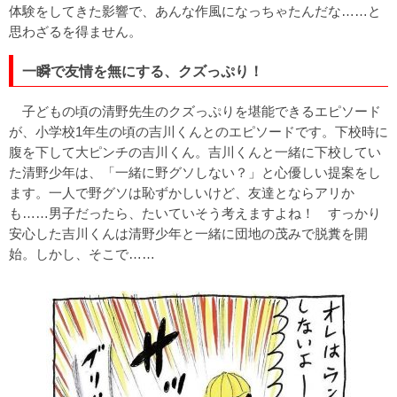
体験をしてきた影響で、あんな作風になっちゃたんだな……と
思わざるを得ません。
一瞬で友情を無にする、クズっぷり！
子どもの頃の清野先生のクズっぷりを堪能できるエピソード
が、小学校1年生の頃の吉川くんとのエピソードです。下校時に
腹を下して大ピンチの吉川くん。吉川くんと一緒に下校してい
た清野少年は、「一緒に野グソしない？」と心優しい提案をし
ます。一人で野グソは恥ずかしいけど、友達とならアリか
も……男子だったら、たいていそう考えますよね！ すっかり
安心した吉川くんは清野少年と一緒に団地の茂みで脱糞を開
始。しかし、そこで……