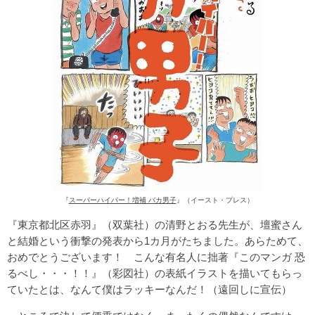
『
スーパーハイパー！増補 バカ男子
』（イースト・プレス）
『東京都北区赤羽』（双葉社）の清野とおる先生が、壇蜜さん
と結婚という衝撃の発表から1カ月がたちました。あらためて、
おめでとうございます！ こんな有名人に拙著『このマンガ 恐
るべし・・・！！』（彩図社）の表紙イラストを描いてもらっ
ていたとは、なんて僕はラッキーなんだ！（遠回しに宣伝）