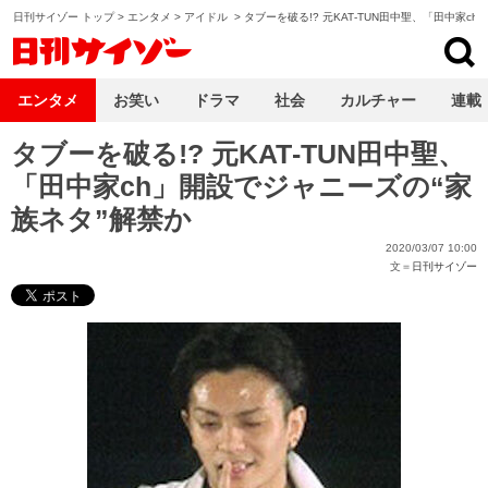
日刊サイゾー トップ
>
エンタメ
>
アイドル
>
タブーを破る!? 元KAT‐TUN田中聖、「田中家c
日刊サイゾー
エンタメ
お笑い
ドラマ
社会
カルチャー
連載
タブーを破る!? 元KAT‐TUN田中聖、
「田中家ch」開設でジャニーズの“家
族ネタ”解禁か
2020/03/07 10:00
文＝
日刊サイゾー