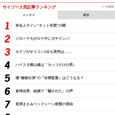
サイゾー人気記事ランキング
17:20更新
エンタメ
総合
有名人サイン“ネット売買”の闇
ジローラモがロケ中にガチナンパ
セクゾがオリコン1位も実売は……
ハイスタ横山健は「カッコだけの男」
瀧“極秘出演”の『全裸監督』はどうなる？
倉持由香、結婚で「騙された」の声
長澤まさみベッドシーン称賛の理由