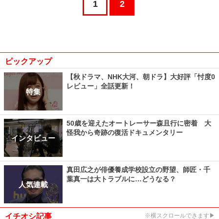
1
2
ピックアップ
【秋ドラマ、NHK大河、朝ドラ】大好評「忖度0
レビュー」全話更新！
特集
50歳を迎えたオートレーサー森且行に密着 大
怪我から奇跡の復活ドキュメンタリー
インタビュー
真田広之が俳優養成学校設立の野望、師匠・千
葉真一は大トラブルに…どうなる？
人気連載
イチオシ記事
※横スクロールできます▶