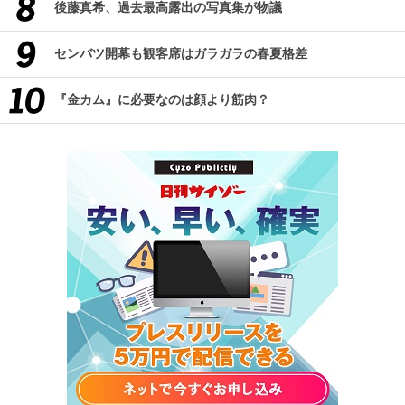
後藤真希、過去最高露出の写真集が物議
センバツ開幕も観客席はガラガラの春夏格差
『金カム』に必要なのは顔より筋肉？