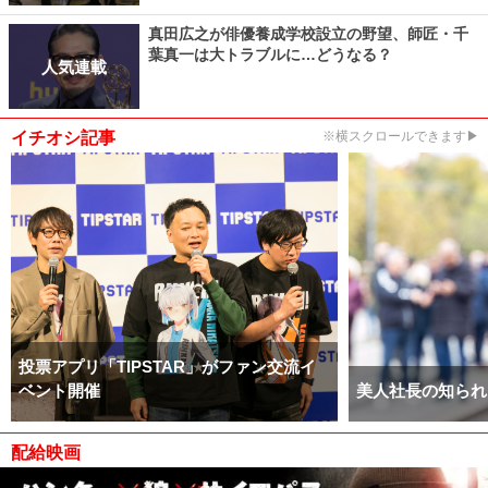
真田広之が俳優養成学校設立の野望、師匠・千
葉真一は大トラブルに…どうなる？
人気連載
イチオシ記事
※横スクロールできます▶
投票アプリ「TIPSTAR」がファン交流イ
ベント開催
美人社長の知られ
配給映画