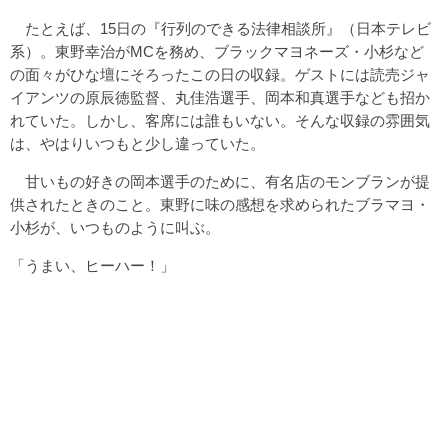
たとえば、15日の『行列のできる法律相談所』（日本テレビ
系）。東野幸治がMCを務め、ブラックマヨネーズ・小杉など
の面々がひな壇にそろったこの日の収録。ゲストには読売ジャ
イアンツの原辰徳監督、丸佳浩選手、岡本和真選手なども招か
れていた。しかし、客席には誰もいない。そんな収録の雰囲気
は、やはりいつもと少し違っていた。
甘いもの好きの岡本選手のために、有名店のモンブランが提
供されたときのこと。東野に味の感想を求められたブラマヨ・
小杉が、いつものように叫ぶ。
「うまい、ヒーハー！」