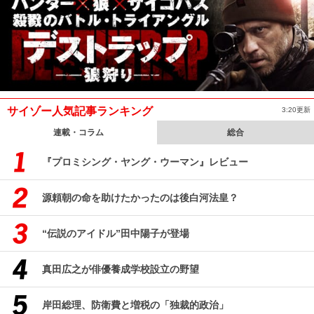
サイゾー人気記事ランキング
3:20更新
連載・コラム
総合
『プロミシング・ヤング・ウーマン』レビュー
源頼朝の命を助けたかったのは後白河法皇？
“伝説のアイドル”田中陽子が登場
真田広之が俳優養成学校設立の野望
岸田総理、防衛費と増税の「独裁的政治」