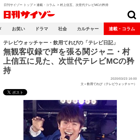
日刊サイゾー トップ
>
連載・コラム
>
村上信五、次世代テレビMCの矜持
日刊サイゾー
メ
お笑い
ドラマ
社会
カルチャー
連載・コラム
テレビウォッチャー・飲用てれびの「テレビ日記」
無観客収録で声を張る関ジャニ・村
上信五に見た、次世代テレビMCの矜
持
2020/03/23 16:00
文＝
飲用てれび（テレビウォッチャー）