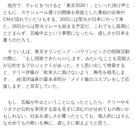
他方で、テレビをつけると「東京2020！」といった掛け声と
ともに、スケジュール通りの開催を前提とした番組の企画や
CMが流れていたりもする。20日には聖火が日本にやって来
た。26日からは聖火リレーも始まる予定だ。これでもし延期に
とどまらず、五輪中止という事態になったら、虚しさが日本を
覆うのだろう。
そういえば、東京オリンピック・パラリンピックの招致活動
の際に、「もし招致できたら○○します」みたいなことを芸能人
が公約するプロジェクトがあった。そう思い出して検索する
と、テリー伊藤が「欧米人に負けないよう、胸毛を植毛しま
す」、経済評論家の森永卓郎が「メイド服のコスプレをして応
援します」と宣言していた。
もし、五輪が中止ということになったとしたら、テリーやモ
リタクが公約を実現する姿を見ずに済むのがせめてもの救いか
もしれない。社会を虚しさが覆ったとしても、個人的にはそん
なせめてもの救いを胸に、虚しさに耐えようと思う。