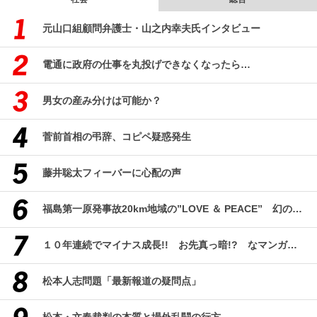
元山口組顧問弁護士・山之内幸夫氏インタビュー
電通に政府の仕事を丸投げできなくなったら…
男女の産み分けは可能か？
菅前首相の弔辞、コピペ疑惑発生
藤井聡太フィーバーに心配の声
福島第一原発事故20km地域の”LOVE ＆ PEACE” 幻のコミューン「獏原人村」の現在
１０年連続でマイナス成長!! お先真っ暗!? なマンガ産業研究
松本人志問題「最新報道の疑問点」