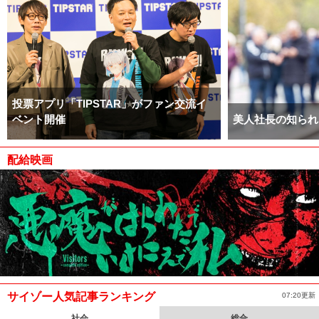
投票アプリ「TIPSTAR」がファン交流イ
ベント開催
美人社長の知られ
配給映画
サイゾー人気記事ランキング
07:20更新
社会
総合