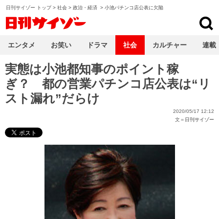
日刊サイゾー トップ
>
社会
>
政治・経済
>
小池パチンコ店公表に欠陥
日刊サイゾー
エンタメ
お笑い
ドラマ
社会
カルチャー
連載
実態は小池都知事のポイント稼
ぎ？ 都の営業パチンコ店公表は“リ
スト漏れ”だらけ
2020/05/17 12:12
文＝
日刊サイゾー