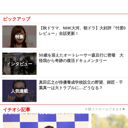
ピックアップ
【秋ドラマ、NHK大河、朝ドラ】大好評「忖度0
レビュー」全話更新！
特集
50歳を迎えたオートレーサー森且行に密着 大
怪我から奇跡の復活ドキュメンタリー
インタビュー
真田広之が俳優養成学校設立の野望、師匠・千
葉真一は大トラブルに…どうなる？
人気連載
イチオシ記事
※横スクロールできます▶