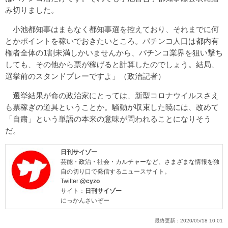
み切りました。
小池都知事はまもなく都知事選を控えており、それまでに何
とかポイントを稼いでおきたいところ。パチンコ人口は都内有
権者全体の1割未満しかいませんから、パチンコ業界を狙い撃ち
しても、その他から票が稼げると計算したのでしょう。結局、
選挙前のスタンドプレーですよ」（政治記者）
選挙結果が命の政治家にとっては、新型コロナウイルスさえ
も票稼ぎの道具ということか。騒動が収束した暁には、改めて
「自粛」という単語の本来の意味が問われることになりそう
だ。
日刊サイゾー
芸能・政治・社会・カルチャーなど、さまざまな情報を独
自の切り口で発信するニュースサイト。
Twitter:
@cyzo
サイト：
日刊サイゾー
にっかんさいぞー
最終更新：
2020/05/18 10:01