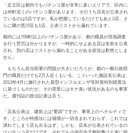
「足立区は都内でもパチンコ屋が非常に多いエリアで、区内に
は40軒近くのパチンコ屋があります。そのうち店名が公表され
ているのは5店ですが、私が把握しているだけでもあと2店、さ
らに隣の荒川区も1店、公表リストから漏れています。
都内には700軒以上のパチンコ屋があり、都の職員が現地調査
を行う苦労は分かりますが、一時的にせよある店は名前を公表
され、別の店はリストから漏れることがある状況は釈然としま
せん」
もちろん担当部署の問題が大きいだろうが、都の一般行政部
門の職員だけでも2万人近くもいる。こういった施設名公表は、
2013年4月に施行された新型インフルエンザ等対策特別措置法
に基づくものだが、その背景にはキナ臭い状況があるのも事実
だ。週刊誌の政治記者は言う。
「店名公表は、建前上は“要請”ですが、事実上のペナルティで
す。ところが特措法には補償が一切含まれておらず、これでは
潰れてしまう店も出るはず。しかも、店名が公表されているの
はパチンコ店だけです。それでも小池百合子都知事は公表に踏