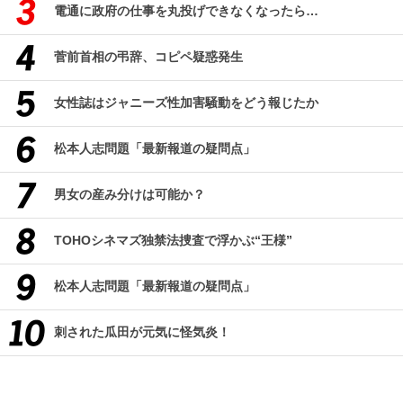
電通に政府の仕事を丸投げできなくなったら…
菅前首相の弔辞、コピペ疑惑発生
女性誌はジャニーズ性加害騒動をどう報じたか
松本人志問題「最新報道の疑問点」
男女の産み分けは可能か？
TOHOシネマズ独禁法捜査で浮かぶ“王様”
松本人志問題「最新報道の疑問点」
刺された瓜田が元気に怪気炎！