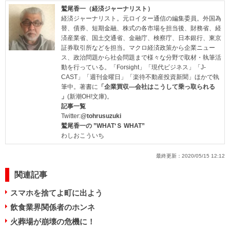
鷲尾香一（経済ジャーナリスト）
経済ジャーナリスト。元ロイター通信の編集委員。外国為
替、債券、短期金融、株式の各市場を担当後、財務省、経
済産業省、国土交通省、金融庁、検察庁、日本銀行、東京
証券取引所などを担当。マクロ経済政策から企業ニュー
ス、政治問題から社会問題まで様々な分野で取材・執筆活
動を行っている。「Forsight」「現代ビジネス」「J-
CAST」「週刊金曜日」「楽待不動産投資新聞」ほかで執
筆中。著書に
「企業買収―会社はこうして乗っ取られる
」
(新潮OH!文庫)。
記事一覧
Twitter:
@tohrusuzuki
鷲尾香一の ”WHAT‘Ｓ WHAT”
わしおこういち
最終更新：
2020/05/15 12:12
関連記事
スマホを捨てよ町に出よう
飲食業界関係者のホンネ
火葬場が崩壊の危機に！