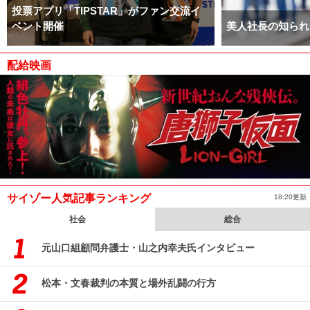
投票アプリ「TIPSTAR」がファン交流イ
ベント開催
美人社長の知られ
配給映画
サイゾー人気記事ランキング
18:20更新
社会
総合
元山口組顧問弁護士・山之内幸夫氏インタビュー
松本・文春裁判の本質と場外乱闘の行方