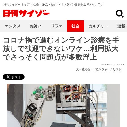
日刊サイゾー トップ
>
社会
>
政治・経済
>
オンライン診療歓迎できないワケ
日刊サイゾー
エンタメ
お笑い
ドラマ
社会
カルチャー
連載
コロナ禍で進むオンライン診療を手
放しで歓迎できないワケ…利用拡大
でさっそく問題点が多数浮上
2020/05/15 12:12
文＝
鷲尾香一（経済ジャーナリスト）