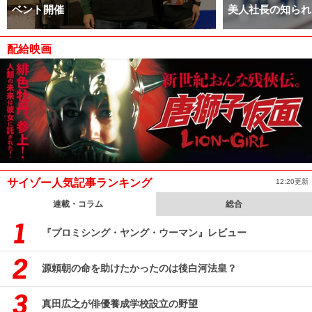
ベント開催
美人社長の知られ
配給映画
サイゾー人気記事ランキング
12:20更新
連載・コラム
総合
『プロミシング・ヤング・ウーマン』レビュー
源頼朝の命を助けたかったのは後白河法皇？
真田広之が俳優養成学校設立の野望