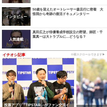
50歳を迎えたオートレーサー森且行に密着 大
怪我から奇跡の復活ドキュメンタリー
インタビュー
真田広之が俳優養成学校設立の野望、師匠・千
葉真一は大トラブルに…どうなる？
人気連載
イチオシ記事
※横スクロールできます▶
投票アプリ「TIPSTAR」がファン交流イ