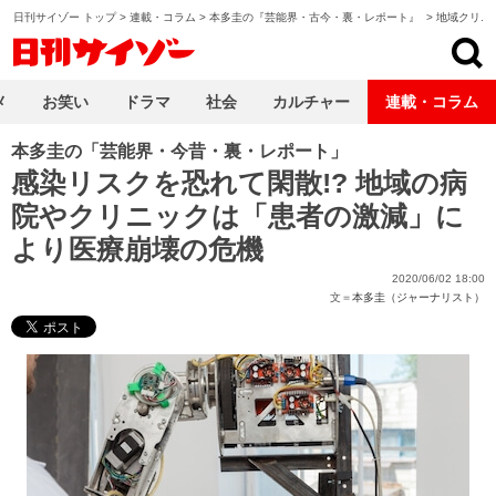
日刊サイゾー トップ
>
連載・コラム
>
本多圭の『芸能界・古今・裏・レポート』
>
地域クリニ
日刊サイゾー
メ
お笑い
ドラマ
社会
カルチャー
連載・コラム
本多圭の「芸能界・今昔・裏・レポート」
感染リスクを恐れて閑散!? 地域の病
院やクリニックは「患者の激減」に
より医療崩壊の危機
2020/06/02 18:00
文＝
本多圭（ジャーナリスト）