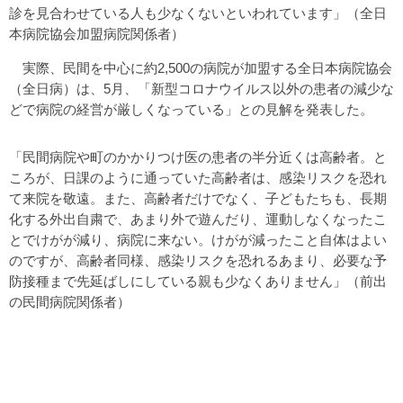
診を見合わせている人も少なくないといわれています」（全日
本病院協会加盟病院関係者）
実際、民間を中心に約2,500の病院が加盟する全日本病院協会
（全日病）は、5月、「新型コロナウイルス以外の患者の減少な
どで病院の経営が厳しくなっている」との見解を発表した。
「民間病院や町のかかりつけ医の患者の半分近くは高齢者。と
ころが、日課のように通っていた高齢者は、感染リスクを恐れ
て来院を敬遠。また、高齢者だけでなく、子どもたちも、長期
化する外出自粛で、あまり外で遊んだり、運動しなくなったこ
とでけがが減り、病院に来ない。けがが減ったこと自体はよい
のですが、高齢者同様、感染リスクを恐れるあまり、必要な予
防接種まで先延ばしにしている親も少なくありません」（前出
の民間病院関係者）