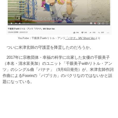
YouTube：千眼美子withリトル・アンツ
「バナナ」MV Short Ver.
より
ついに米津玄師の守護霊を降霊したのだろうか。
2017年に宗教団体・幸福の科学に出家した女優の千眼美子
（本名・清水富美加）のユニット「千眼美子withリトル・アン
ツ」のシングル曲「バナナ」（9月6日発売）が、米津玄師作詞
作曲によるFoorinの「パプリカ」のパクリなのではないかと話
題になっている。