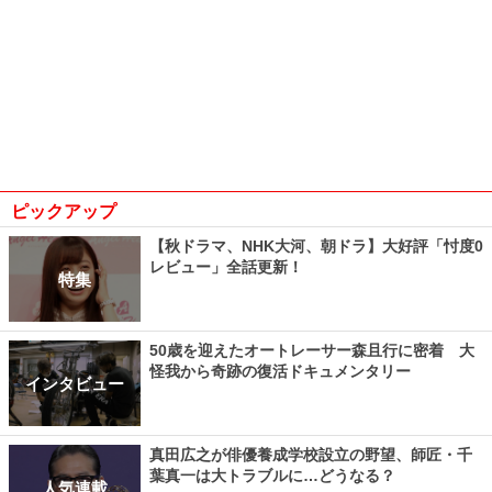
ピックアップ
【秋ドラマ、NHK大河、朝ドラ】大好評「忖度0
レビュー」全話更新！
特集
50歳を迎えたオートレーサー森且行に密着 大
怪我から奇跡の復活ドキュメンタリー
インタビュー
真田広之が俳優養成学校設立の野望、師匠・千
葉真一は大トラブルに…どうなる？
人気連載