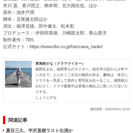
井川 遥、香川照之、柄本明、北大路欣也、ほか
原作：池井戸潤
脚本：丑尾健太郎ほか
演出：福澤克雄、田中健太、松木彩
プロデュース： 伊與田英徳、川嶋龍太郎、青山貴洋
制作著作：TBS
公式サイト：
https://www.tbs.co.jp/hanzawa_naoki/
東海林かな（ドラマライター）
福岡生まれ、福岡育ちのライター。純文学小説から少年マ
ンガまで、とにかく二次元の物語が好き。趣味は、休日に
ドラマを一気見して原作と実写化を比べること。感情移入
がひどく、ドラマ鑑賞中は登場人物以上に怒ったり泣いた
りする。
しょうじかな
最終更新：
2020/08/31 19:30
関連記事
夏目三久、半沢直樹ラスト出演か