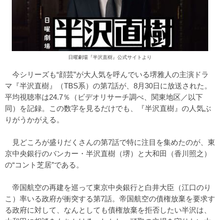
日曜劇場『半沢直樹』公式サイトより
今シリーズも“顔芸”が大人気を呼んでいる堺雅人の主演ドラ
マ『半沢直樹』（TBS系）の第7話が、8月30日に放送された。
平均視聴率は24.7％（ビデオリサーチ調べ、関東地区／以下
同）を記録。この数字を見るだけでも、『半沢直樹』の人気ぶ
りがうかがえる。
見どころが盛りだくさんの第7話で特に注目を集めたのが、東
京中央銀行のバンカー・半沢直樹（堺）と大和田（香川照之）
の“コント芝居”である。
帝国航空の再建を巡って東京中央銀行と白井大臣（江口のり
こ）率いる政府が衝突する第7話。帝国航空の債権放棄を要求す
る政府に対して、なんとしても債権放棄を拒否したい半沢は、