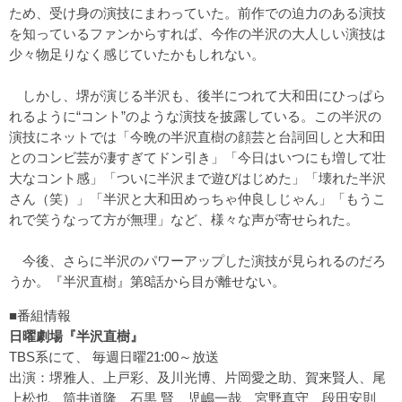
ため、受け身の演技にまわっていた。前作での迫力のある演技
を知っているファンからすれば、今作の半沢の大人しい演技は
少々物足りなく感じていたかもしれない。
しかし、堺が演じる半沢も、後半につれて大和田にひっぱら
れるように“コント”のような演技を披露している。この半沢の
演技にネットでは「今晩の半沢直樹の顔芸と台詞回しと大和田
とのコンビ芸が凄すぎてドン引き」「今日はいつにも増して壮
大なコント感」「ついに半沢まで遊びはじめた」「壊れた半沢
さん（笑）」「半沢と大和田めっちゃ仲良しじゃん」「もうこ
れで笑うなって方が無理」など、様々な声が寄せられた。
今後、さらに半沢のパワーアップした演技が見られるのだろ
うか。『半沢直樹』第8話から目が離せない。
■番組情報
日曜劇場『半沢直樹』
TBS系にて、 毎週日曜21:00～放送
出演：堺雅人、上戸彩、及川光博、片岡愛之助、賀来賢人、尾
上松也、筒井道隆、石黒 賢、児嶋一哉、宮野真守、段田安則、