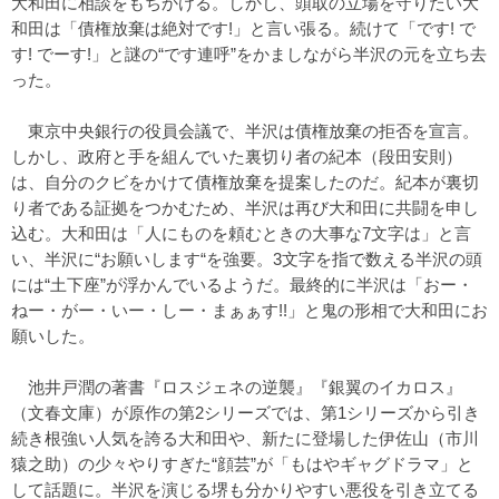
大和田に相談をもちかける。しかし、頭取の立場を守りたい大
和田は「債権放棄は絶対です!」と言い張る。続けて「です! で
す! でーす!」と謎の“です連呼”をかましながら半沢の元を立ち去
った。
東京中央銀行の役員会議で、半沢は債権放棄の拒否を宣言。
しかし、政府と手を組んでいた裏切り者の紀本（段田安則）
は、自分のクビをかけて債権放棄を提案したのだ。紀本が裏切
り者である証拠をつかむため、半沢は再び大和田に共闘を申し
込む。大和田は「人にものを頼むときの大事な7文字は」と言
い、半沢に“お願いします“を強要。3文字を指で数える半沢の頭
には“土下座”が浮かんでいるようだ。最終的に半沢は「おー・
ねー・がー・いー・しー・まぁぁす!!」と鬼の形相で大和田にお
願いした。
池井戸潤の著書『ロスジェネの逆襲』『銀翼のイカロス』
（文春文庫）が原作の第2シリーズでは、第1シリーズから引き
続き根強い人気を誇る大和田や、新たに登場した伊佐山（市川
猿之助）の少々やりすぎた“顔芸”が「もはやギャグドラマ」と
して話題に。半沢を演じる堺も分かりやすい悪役を引き立てる