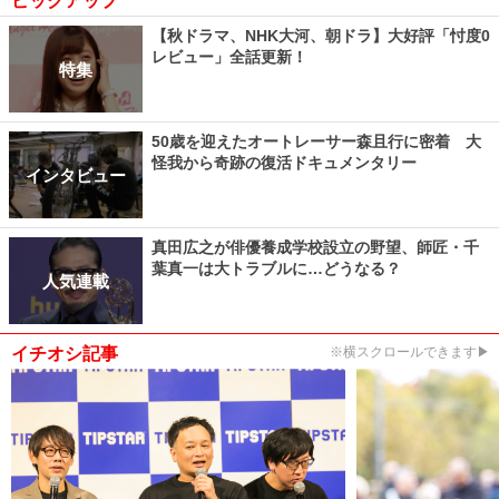
ピックアップ
【秋ドラマ、NHK大河、朝ドラ】大好評「忖度0
レビュー」全話更新！
特集
50歳を迎えたオートレーサー森且行に密着 大
怪我から奇跡の復活ドキュメンタリー
インタビュー
真田広之が俳優養成学校設立の野望、師匠・千
葉真一は大トラブルに…どうなる？
人気連載
イチオシ記事
※横スクロールできます▶