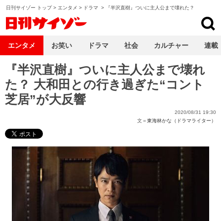
日刊サイゾー トップ
>
エンタメ
>
ドラマ
>
『半沢直樹』ついに主人公まで壊れた？
日刊サイゾー
エンタメ
お笑い
ドラマ
社会
カルチャー
連載
『半沢直樹』ついに主人公まで壊れ
た？ 大和田との行き過ぎた“コント
芝居”が大反響
2020/08/31 19:30
文＝
東海林かな（ドラマライター）