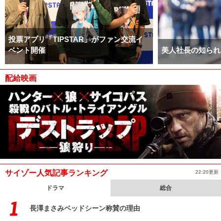
投票アプリ「TIPSTAR」がファン交流イ
ベント開催
美人社長の知られ
配給映画
サイゾー人気記事ランキング
22:20更新
ドラマ
総合
長澤まさみベッドシーン称賛の理由