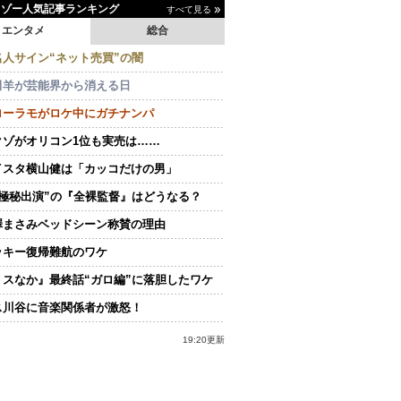
イゾー人気記事ランキング
すべて見る
エンタメ
総合
名人サイン“ネット売買”の闇
田羊が芸能界から消える日
ローラモがロケ中にガチナンパ
クゾがオリコン1位も実売は……
イスタ横山健は「カッコだけの男」
“極秘出演”の『全裸監督』はどうなる？
澤まさみベッドシーン称賛の理由
ッキー復帰難航のワケ
ミスなか』最終話“ガロ編”に落胆したワケ
ス川谷に音楽関係者が激怒！
19:20更新