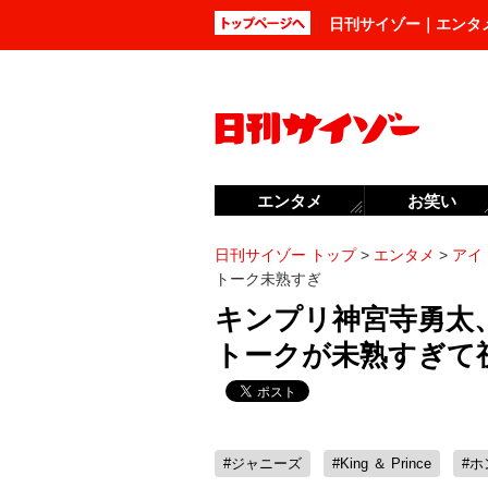
日刊サイゾー｜エンタ
エンタメ
お笑い
日刊サイゾー トップ
>
エンタメ
>
アイ
トーク未熟すぎ
キンプリ神宮寺勇太
トークが未熟すぎて
#ジャニーズ
#King ＆ Prince
#ホ