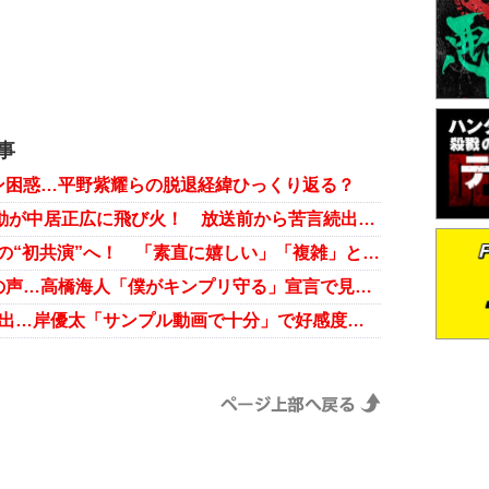
記事
ン困惑…平野紫耀らの脱退経緯ひっくり返る？
キンプリ×Number_iの“初共演”騒動が中居正広に飛び火！ 放送前から苦言続出のワケ
Number_iとKing ＆ Princeが禁断の“初共演”へ！ 「素直に嬉しい」「複雑」とファン賛否
永瀬廉「耳穴グサリ」報道で心配の声…高橋海人「僕がキンプリ守る」宣言で見えた成長
キンプリ5人時代の“下ネタ音声”流出…岸優太「サンプル動画で十分」で好感度上昇!?