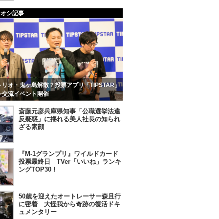
チオシ記事
リオ・鬼ヶ島解散？投票アプリ「TIPSTAR」
ン交流イベント開催
斎藤元彦兵庫県知事「公職選挙法違
反疑惑」に揺れる美人社長の知られ
ざる素顔
『M-1グランプリ』ワイルドカード
投票最終日 TVer「いいね」ランキ
ングTOP30！
50歳を迎えたオートレーサー森且行
に密着 大怪我から奇跡の復活ドキ
ュメンタリー