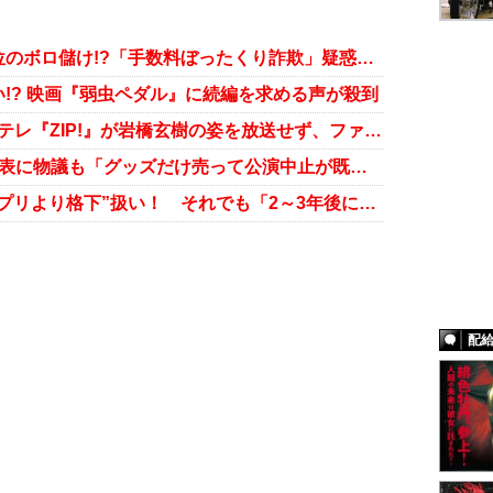
キンプリ、ライブ中止発表で億単位のボロ儲け!?「手数料ぼったくり詐欺」疑惑浮上のワケ
!? 映画『弱虫ペダル』に続編を求める声が殺到
King & Princeも脱退フラグ!? 日テレ『ZIP!』が岩橋玄樹の姿を放送せず、ファンから非難の声
King & Prince、コンサート開催発表に物議も「グッズだけ売って公演中止が既定路線」の怪情報
Snow Man、ミリオン達成も“キンプリより格下”扱い！ それでも「2～3年後に逆転」の可能性
配