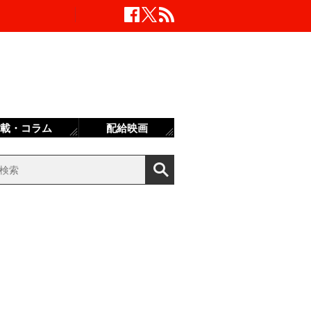
載・コラム
配給映画