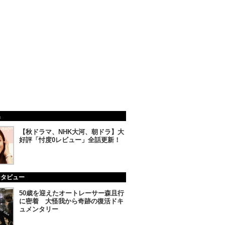
集
【秋ドラマ、NHK大河、朝ドラ】大
好評「忖度0レビュー」全話更新！
ンタビュー
50歳を迎えたオートレーサー森且行
に密着 大怪我から奇跡の復活ドキ
ュメンタリー