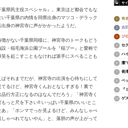
サ
葉県民主役スペシャル』。東京ほど都会でもな
ない千葉県の内情を同県出身のマツコ・デラック
有
葉出身の神宮寺に声がかかったようだ。
吉
ジ
徴がない千葉県同様に、神宮寺のトークもどう
セ
施設・稲毛海浜公園プールを『稲プー』と愛称で
ハ
爆笑を起こすこともなければ派手にスベることも
瀧
長
ばそれまでだが、神宮寺の出演を心待ちにして
ベ
見てるけど、神宮寺くんおとなしすぎる！裏で
『
は品行方正になるのはなんでだろう」「神宮寺く
ゲ
もっと尺を下さい!! いっぱい千葉県のいいとこ
なあ」「ホンマでっか見よるけど、みんなしゃべ
然しゃべれてないやん」と、落胆の声が上がって