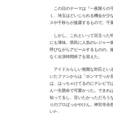
この日のテーマは『一夜限りの千
く、埼玉ほどいじられる機会が少
スや千秋らが披露するもので、千
しかし、これといって目立った特
にも薄味。県民に人気のレジャー
呼びながらアピールするものの、
なく出演時間終了を迎えた。
アイドルらしい無難な対応といえ
いたファンからは「ホンマでっか
は、はっちゃけてるのにテレビで
ん一生懸命で可愛かった。できれば
知ってるし、言いたかっただろう
りのプロばっかやけん。神宮寺全
いた。