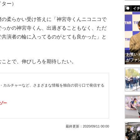
イター）
イ
の柔らかい受け答えに「神宮寺くんニコニコで
でっかの神宮寺くん、出過ぎることもなく、ただ
で共演者の輪に入ってるのがとても良かった」と
お笑いト
がファ
ことで、伸びしろを期待したい。
・カルチャーなど、さまざまな情報を独自の切り口で発信する
ゾー
最終更新：
2020/09/11 00:00