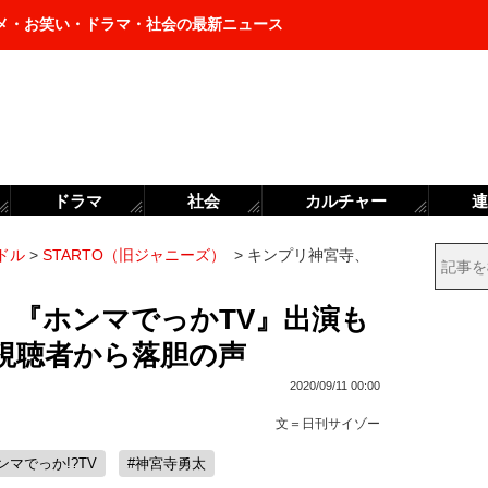
メ・お笑い・ドラマ・社会の最新ニュース
ドラマ
社会
カルチャー
連
ドル
>
STARTO（旧ジャニーズ）
>
キンプリ神宮寺、
、『ホンマでっかTV』出演も
視聴者から落胆の声
2020/09/11 00:00
文＝
日刊サイゾー
ンマでっか!?TV
#神宮寺勇太