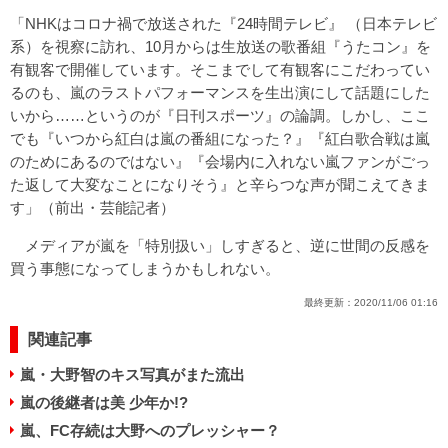
「NHKはコロナ禍で放送された『24時間テレビ』 （日本テレビ
系）を視察に訪れ、10月からは生放送の歌番組『うたコン』を
有観客で開催しています。そこまでして有観客にこだわってい
るのも、嵐のラストパフォーマンスを生出演にして話題にした
いから……というのが『日刊スポーツ』の論調。しかし、ここ
でも『いつから紅白は嵐の番組になった？』『紅白歌合戦は嵐
のためにあるのではない』『会場内に入れない嵐ファンがごっ
た返して大変なことになりそう』と辛らつな声が聞こえてきま
す」（前出・芸能記者）
メディアが嵐を「特別扱い」しすぎると、逆に世間の反感を
買う事態になってしまうかもしれない。
最終更新：
2020/11/06 01:16
関連記事
嵐・大野智のキス写真がまた流出
嵐の後継者は美 少年か!?
嵐、FC存続は大野へのプレッシャー？