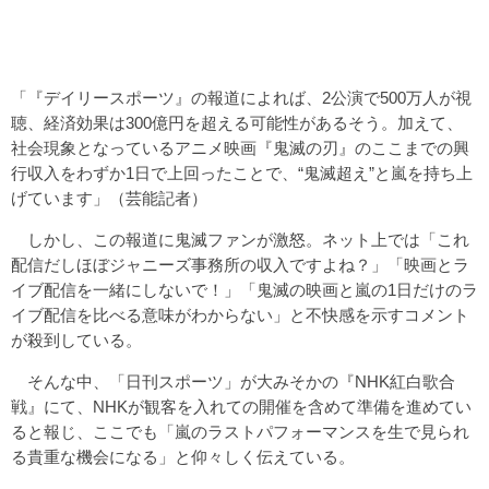
「『デイリースポーツ』の報道によれば、2公演で500万人が視
聴、経済効果は300億円を超える可能性があるそう。加えて、
社会現象となっているアニメ映画『鬼滅の刃』のここまでの興
行収入をわずか1日で上回ったことで、“鬼滅超え”と嵐を持ち上
げています」（芸能記者）
しかし、この報道に鬼滅ファンが激怒。ネット上では「これ
配信だしほぼジャニーズ事務所の収入ですよね？」「映画とラ
イブ配信を一緒にしないで！」「鬼滅の映画と嵐の1日だけのラ
イブ配信を比べる意味がわからない」と不快感を示すコメント
が殺到している。
そんな中、「日刊スポーツ」が大みそかの『NHK紅白歌合
戦』にて、NHKが観客を入れての開催を含めて準備を進めてい
ると報じ、ここでも「嵐のラストパフォーマンスを生で見られ
る貴重な機会になる」と仰々しく伝えている。