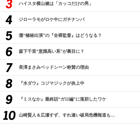
ハイスタ横山健は「カッコだけの男」
ジローラモがロケ中にガチナンパ
瀧“極秘出演”の『全裸監督』はどうなる？
森下千里“意識高い系”が裏目に？
長澤まさみベッドシーン称賛の理由
『水ダウ』コジマジックが炎上中
『ミスなか』最終話“ガロ編”に落胆したワケ
山崎賢人＆広瀬すず、すれ違い破局危機報道も…