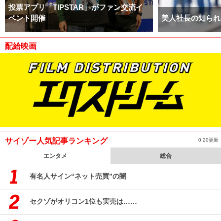
投票アプリ「TIPSTAR」がファン交流イ
ベント開催
美人社長の知られ
配給映画
サイゾー人気記事ランキング
0:20更新
エンタメ
総合
有名人サイン“ネット売買”の闇
セクゾがオリコン1位も実売は……