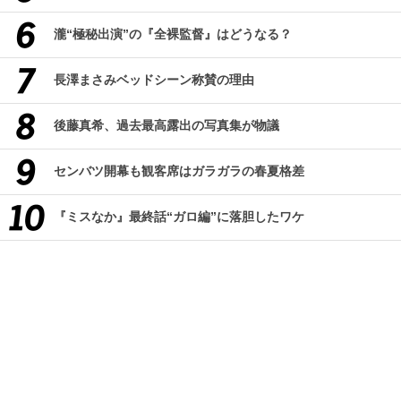
瀧“極秘出演”の『全裸監督』はどうなる？
長澤まさみベッドシーン称賛の理由
後藤真希、過去最高露出の写真集が物議
センバツ開幕も観客席はガラガラの春夏格差
『ミスなか』最終話“ガロ編”に落胆したワケ