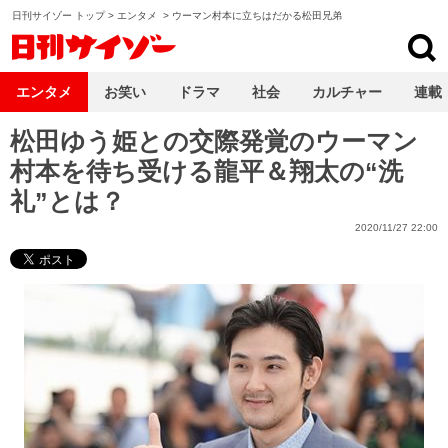
日刊サイゾー トップ
>
エンタメ
>
ウーマン村本に立ちはだかる松田兄弟
日刊サイゾー
エンタメ
お笑い
ドラマ
社会
カルチャー
連載
松田ゆう姫との交際発覚のウーマン
村本を待ち受ける龍平＆翔太の“洗
礼”とは？
2020/11/27 22:00