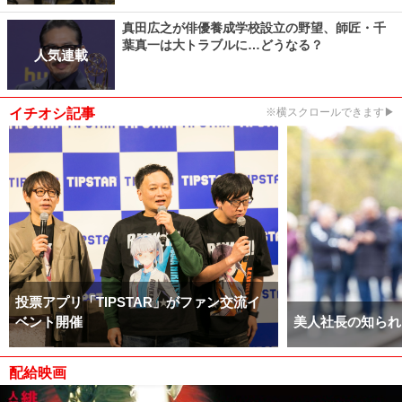
真田広之が俳優養成学校設立の野望、師匠・千
葉真一は大トラブルに…どうなる？
人気連載
イチオシ記事
※横スクロールできます▶
投票アプリ「TIPSTAR」がファン交流イ
ベント開催
美人社長の知られ
配給映画