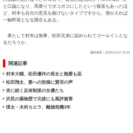
と口論になり、馬乗りでボコボコにしたという報道もあったほ
ど。村本も自分の意見を曲げないタイプですから、酒が入れば
一触即発となる懸念もある」
果たして村本は無事、松田兄弟に認められてゴールインとな
るだろうか。
最終更新：
2020/11/27 22:00
関連記事
村本大輔、松田優作の長女と熱愛も凪
松田翔太、妻への投稿に賛否の声
杏に続く反体制派の女優たち
沢尻の薬物歴で元彼にも風評被害
瑛太・木村カエラ、離婚危機3年