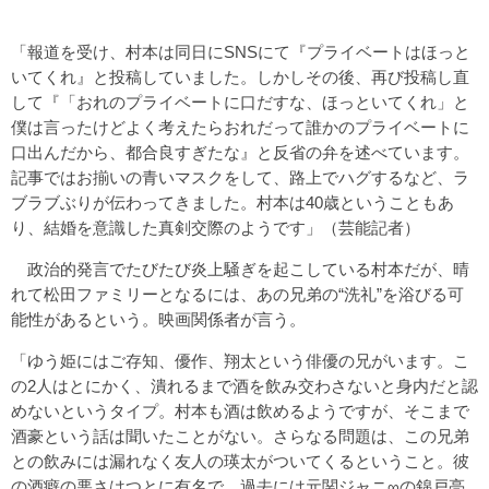
「報道を受け、村本は同日にSNSにて『プライベートはほっと
いてくれ』と投稿していました。しかしその後、再び投稿し直
して『「おれのプライベートに口だすな、ほっといてくれ」と
僕は言ったけどよく考えたらおれだって誰かのプライベートに
口出んだから、都合良すぎたな』と反省の弁を述べています。
記事ではお揃いの青いマスクをして、路上でハグするなど、ラ
ブラブぶりが伝わってきました。村本は40歳ということもあ
り、結婚を意識した真剣交際のようです」（芸能記者）
政治的発言でたびたび炎上騒ぎを起こしている村本だが、晴
れて松田ファミリーとなるには、あの兄弟の“洗礼”を浴びる可
能性があるという。映画関係者が言う。
「ゆう姫にはご存知、優作、翔太という俳優の兄がいます。こ
の2人はとにかく、潰れるまで酒を飲み交わさないと身内だと認
めないというタイプ。村本も酒は飲めるようですが、そこまで
酒豪という話は聞いたことがない。さらなる問題は、この兄弟
との飲みには漏れなく友人の瑛太がついてくるということ。彼
の酒癖の悪さはつとに有名で、過去には元関ジャニ∞の錦戸亮