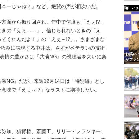
日本一じゃね？」など、絶賛の声が相次いだ。
イ
方面から振り回され、作中で何度も「えぇ!?」
ときの「えぇ……」、信じられないときの「え
てくれんだよ！」の「えぇ～!?」。さまざまな
で巧みに表現する中井は、さすがベテランの技術
お笑いト
の表情の豊かさは『共演NG』の視聴者を大いに楽
がファ
NG』だが、来週12月14日は「特別編」とし
意味で「えぇ～!?」なラストに期待したい。
紗弥加、猫背椿、斎藤工、リリー・フランキー、