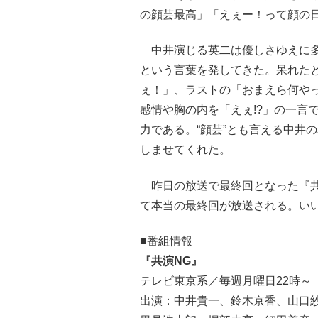
の顔芸最高」「えぇー！って顔の
中井演じる英二は優しさゆえに多
という言葉を発してきた。呆れた
ぇ！」、ラストの「おまえら何やっ
感情や胸の内を「えぇ!?」の一言
力である。“顔芸”とも言える中井
しませてくれた。
昨日の放送で最終回となった『共演
て本当の最終回が放送される。いい
■番組情報
『共演NG』
テレビ東京系／毎週月曜日22時～
出演：中井貴一、鈴木京香、山口