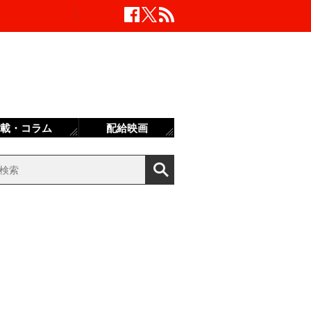
載・コラム
配給映画