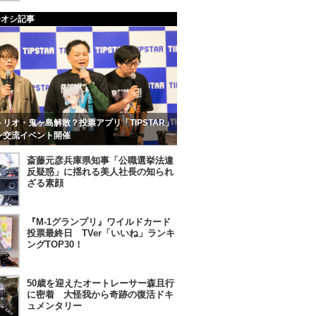
チオシ記事
リオ・鬼ヶ島解散？投票アプリ「TIPSTAR」
ン交流イベント開催
斎藤元彦兵庫県知事「公職選挙法違
反疑惑」に揺れる美人社長の知られ
ざる素顔
『M-1グランプリ』ワイルドカード
投票最終日 TVer「いいね」ランキ
ングTOP30！
50歳を迎えたオートレーサー森且行
に密着 大怪我から奇跡の復活ドキ
ュメンタリー