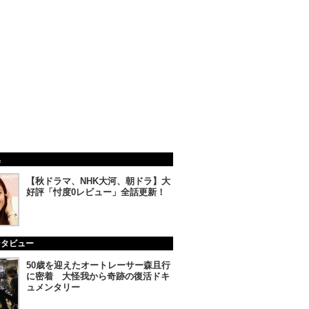
集
【秋ドラマ、NHK大河、朝ドラ】大
好評「忖度0レビュー」全話更新！
ンタビュー
50歳を迎えたオートレーサー森且行
に密着 大怪我から奇跡の復活ドキ
ュメンタリー