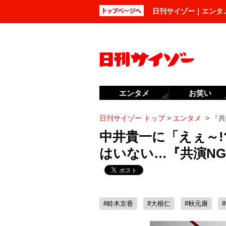
日刊サイゾー｜エンタ
エンタメ
お笑い
日刊サイゾー トップ
>
エンタメ
>
『共
中井貴一に「えぇ～
はいない…『共演N
#鈴木京香
#大根仁
#秋元康