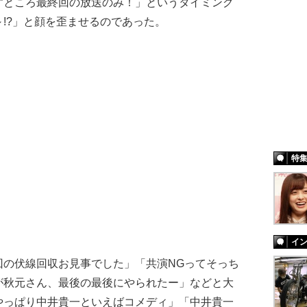
すところ最終回の放送のみ！」というタイミング
!?」と顔を歪ませるのであった。
特
イ
の伏線回収お見事でした」「共演NGってそっち
が秋元さん、最後の最後にやられたー」などと大
やっぱり中井貴一といえばコメディ」「中井貴一