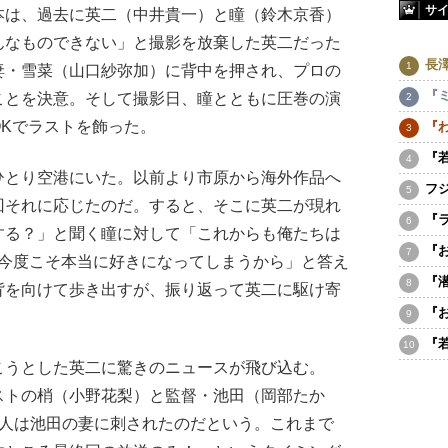
サ
本は、過去に英二（中井貴一）と瞳（鈴木京香）
んなものできない」と撮影を放棄した英二だった
長
妻・雪菜（山口紗弥加）に背中を押され、プロの
『
ことを決意。そして撮影日、瞳とともに圧巻の演
Kでラストを飾った。
『
『
とり空港にいた。以前より市原から海外作品へ
フ
回それに応じたのだ。すると、そこに英二が現れ
『
する？」と聞く瞳に対して「これからも俺たちは
『
、今度こそ本当に好きになってしまうから」と答え
『
背を向けて歩き出すが、振り返って英二に駆け寄
『
『
うとした英二に驚きのニュースが飛び込む。
ストの梢（小野花梨）と監督・池田（岡部たか
2人は池田の妻に刺されたのだという。これまで