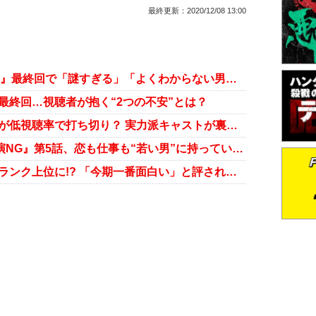
最終更新：
2020/12/08 13:00
斎藤工がようやく活躍!? 『共演NG』最終回で「謎すぎる」「よくわからない男」は回収できるのか
最終回…視聴者が抱く“2つの不安”とは？
秋元康の“傑作”ドラマ『共演NG』が低視聴率で打ち切り？ 実力派キャストが裏目に出たか
中井貴一のジェラシー爆発!? 『共演NG』第5話、恋も仕事も“若い男”に持っていかれる？
視聴率低迷の『共演NG』が満足度ランク上位に!? 「今期一番面白い」と評される3つの理由