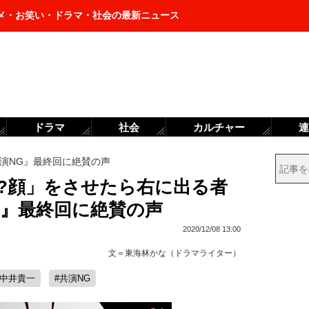
メ・お笑い・ドラマ・社会の最新ニュース
ドラマ
社会
カルチャー
連
演NG』最終回に絶賛の声
!?顔」をさせたら右に出る者
G』最終回に絶賛の声
2020/12/08 13:00
文＝
東海林かな（ドラマライター）
#中井貴一
#共演NG