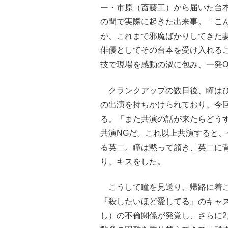
ー・市原（斎藤工）から届いた台
の間で実際に起きた出来事。「こ
が、これまで邪魔ばかりしてきた
俳優としてその台本を受け入れる
技で現場を感動の渦に包み、一発O
クランクアップの数日後、瞳はひ
の出演を持ちかけられており、今
る。「また共演の話が来たらどう
共演NGだ。これ以上共演すると
る英二。瞳は黙って頷き、英二に
り、キスをした。
こうして瞳を見送り、帰路に着こ
『殺したいほど愛してる』のキャ
し）の不倫関係が発覚し、さらに