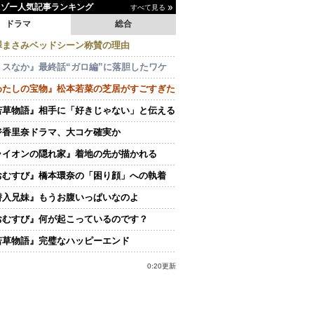
イゾー人気記事ランキング
すべて見る
ドラマ
総合
澤まさみベッドシーン称賛の理由
ミスなか』最終話“ガロ編”に落胆したワケ
わたしの宝物』松本若菜の芝居がすごすぎた
若草物語』相手に「好きじゃない」と伝える
ジ香里奈ドラマ、大コケ確実か
ライオンの隠れ家』着地の先が描かれる
おむすび』橋本環奈の「困り顔」への執着
潜入兄妹』もうお腹いっぱいなのよ
おむすび』何が起こっているのです？
若草物語』完璧なハッピーエンド
0:20更新