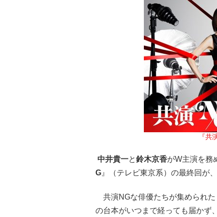
『共
中井貴一
と
鈴木京香
がW主演を務
G
』（テレビ東京系）の最終回が、
共演NGな俳優たちが集められた
の台本がいつまで経っても届かず