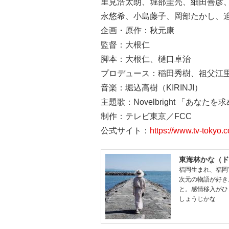
里見浩太朗、堀部圭亮、細田善彦
永悠希、小島藤子、岡部たかし、
企画・原作：秋元康
監督：大根仁
脚本：大根仁、樋口卓治
プロデュース：稲田秀樹、祖父江
音楽：堀込高樹（KIRINJI）
主題歌：Novelbright 「あなた
制作：テレビ東京／FCC
公式サイト：
https://www.tv-tokyo.
東海林かな（ド
福岡生まれ、福岡
次元の物語が好き
と。感情移入がひ
しょうじかな