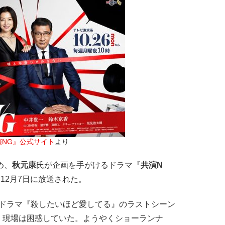
演NG』公式サイト
より
め、
秋元康
氏が企画を手がけるドラマ『
共演N
12月7日に放送された。
ドラマ『殺したいほど愛してる』のラストシーン
、現場は困惑していた。ようやくショーランナ