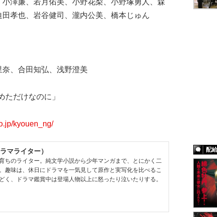
、小澤廉、若月佑美、小野花梨、小野塚勇人、森
迫田孝也、岩谷健司、瀧内公美、橋本じゅん
里奈、合田知弘、浅野澄美
を求めただけなのに」
co.jp/kyouen_ng/
配
ラマライター）
育ちのライター。純文学小説から少年マンガまで、とにかく二
。趣味は、休日にドラマを一気見して原作と実写化を比べるこ
どく、ドラマ鑑賞中は登場人物以上に怒ったり泣いたりする。